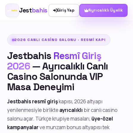
Jest
bahis
Giriş Yap
Ayrıcalıklı Üyelik
2026 CANLI CASINO SALONU · RESMÎ KAPI
Jestbahis
Resmî Giriş
2026
— Ayrıcalıklı Canlı
Casino Salonunda VIP
Masa Deneyimi
Jestbahis resmî giriş
kapısı, 2026 altyapı
yenilenmesiyle birlikte
ayrıcalıklı
bir canlı casino
salonu açar. Türkçe krupiye masaları,
üye-özel
kampanyalar
ve munzam bonus altyapısı tek