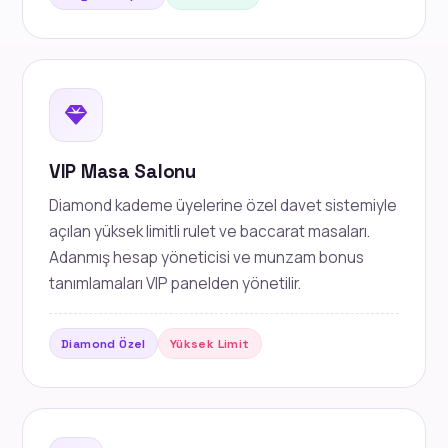
VIP Masa Salonu
Diamond kademe üyelerine özel davet sistemiyle
açılan yüksek limitli rulet ve baccarat masaları.
Adanmış hesap yöneticisi ve munzam bonus
tanımlamaları VIP panelden yönetilir.
Diamond Özel
Yüksek Limit