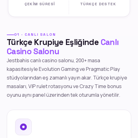
ÇEKIM SÜRESI
TÜRKÇE DESTEK
01 · CANLI SALON
Türkçe Krupiye Eşliğinde
Canlı
Casino Salonu
Jestbahis canlı casino salonu, 200+ masa
kapasitesiyle Evolution Gaming ve Pragmatic Play
stüdyolarından eş zamanlı yayın akar. Türkçe krupiye
masaları, VIP rulet rotasyonu ve Crazy Time bonus
oyunu aynı panel üzerinden tek oturumla yönetilir.