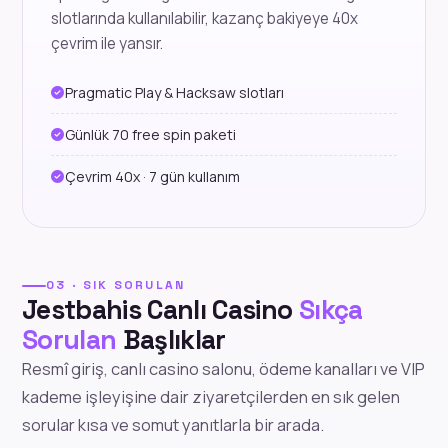
slotlarında kullanılabilir, kazanç bakiyeye 40x
çevrim ile yansır.
Pragmatic Play & Hacksaw slotları
Günlük 70 free spin paketi
Çevrim 40x · 7 gün kullanım
03 · SIK SORULAN
Jestbahis Canlı Casino
Sıkça
Sorulan
Başlıklar
Resmî giriş, canlı casino salonu, ödeme kanalları ve VIP
kademe işleyişine dair ziyaretçilerden en sık gelen
sorular kısa ve somut yanıtlarla bir arada.