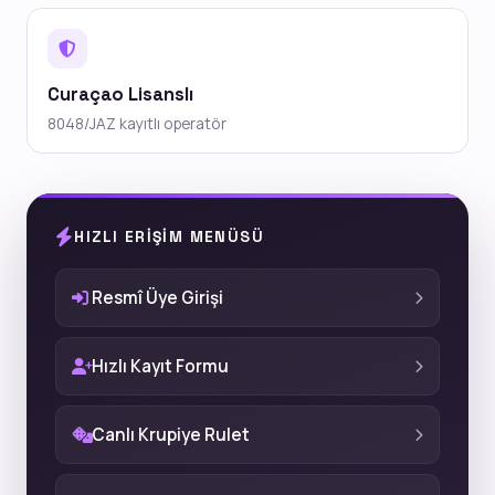
Curaçao Lisanslı
8048/JAZ kayıtlı operatör
HIZLI ERIŞIM MENÜSÜ
Resmî Üye Girişi
Hızlı Kayıt Formu
Canlı Krupiye Rulet