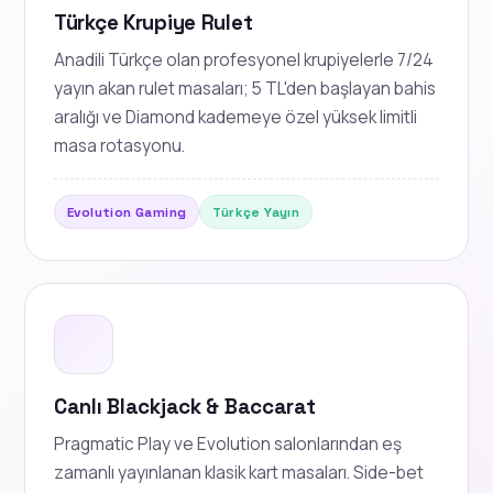
Türkçe Krupiye Rulet
Anadili Türkçe olan profesyonel krupiyelerle 7/24
yayın akan rulet masaları; 5 TL'den başlayan bahis
aralığı ve Diamond kademeye özel yüksek limitli
masa rotasyonu.
Evolution Gaming
Türkçe Yayın
Canlı Blackjack & Baccarat
Pragmatic Play ve Evolution salonlarından eş
zamanlı yayınlanan klasik kart masaları. Side-bet