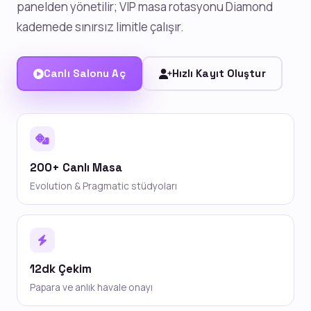
panelden yönetilir; VIP masa rotasyonu Diamond
kademede sınırsız limitle çalışır.
Canlı Salonu Aç
Hızlı Kayıt Oluştur
200+ Canlı Masa
Evolution & Pragmatic stüdyoları
12dk Çekim
Papara ve anlık havale onayı