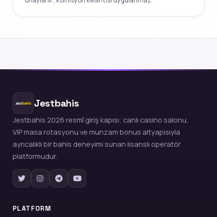
onaylanır; komisyon kesintisi uygulanmaz.
Jestbahis
Jestbahis 2026 resmî giriş kapısı; canlı casino salonu,
VIP masa rotasyonu ve munzam bonus altyapısıyla
ayrıcalıklı bir bahis deneyimi sunan lisanslı operatör
platformudur.
PLATFORM