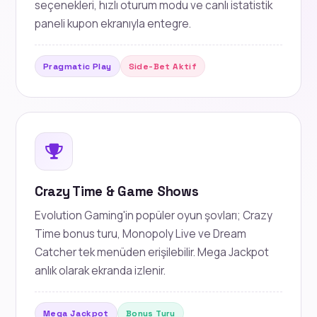
seçenekleri, hızlı oturum modu ve canlı istatistik
paneli kupon ekranıyla entegre.
Pragmatic Play
Side-Bet Aktif
Crazy Time & Game Shows
Evolution Gaming'in popüler oyun şovları; Crazy
Time bonus turu, Monopoly Live ve Dream
Catcher tek menüden erişilebilir. Mega Jackpot
anlık olarak ekranda izlenir.
Mega Jackpot
Bonus Turu