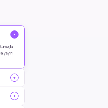
+
okunuşla
a yayını
+
+