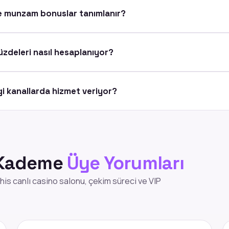
ve munzam bonuslar tanımlanır?
üzdeleri nasıl hesaplanıyor?
gi kanallarda hizmet veriyor?
 Kademe
Üye Yorumları
is canlı casino salonu, çekim süreci ve VIP