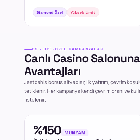
Diamond Özel
Yüksek Limit
02 · ÜYE-ÖZEL KAMPANYALAR
Canlı Casino Salonun
Avantajları
Jestbahis bonus altyapısı; ilk yatırım, çevrim koş
tetiklenir. Her kampanya kendi çevrim oranı ve kulla
listelenir.
%150
MUNZAM