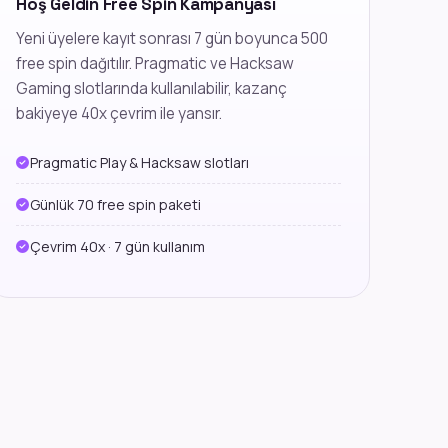
Hoş Geldin Free Spin Kampanyası
Yeni üyelere kayıt sonrası 7 gün boyunca 500
free spin dağıtılır. Pragmatic ve Hacksaw
Gaming slotlarında kullanılabilir, kazanç
bakiyeye 40x çevrim ile yansır.
Pragmatic Play & Hacksaw slotları
Günlük 70 free spin paketi
Çevrim 40x · 7 gün kullanım