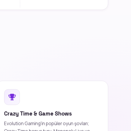
Crazy Time & Game Shows
Evolution Gaming'in popüler oyun şovları;