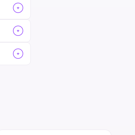
+
+
+