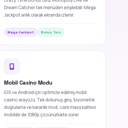
Crazy Time bonus turu, Monopoly Live ve
Dream Catcher tek menüden erişilebilir. Mega
Jackpot anlık olarak ekranda izlenir.
Mega Jackpot
Bonus Turu
Mobil Casino Modu
iOS ve Android için optimize edilmiş mobil
casino arayüzü. Tek dokunuş giriş, biyometrik
doğrulama ve karanlık mod; canlı masa kalitesi
mobilde de 1080p çözünürlükte sürer.