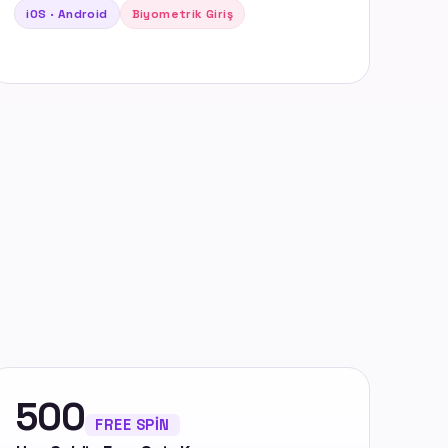
iOS · Android
Biyometrik Giriş
500
FREE SPIN