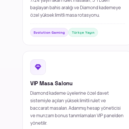
7/24 yayın akan rulet masaları; 5 TL'den
başlayan bahis aralığı ve Diamond kademeye
özel yüksek limitli masa rotasyonu.
Evolution Gaming
Türkçe Yayın
VIP Masa Salonu
Diamond kademe üyelerine özel davet
sistemiyle açılan yüksek limitli rulet ve
baccarat masaları. Adanmış hesap yöneticisi
ve munzam bonus tanımlamaları VIP panelden
yönetilir.