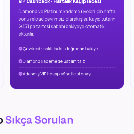
VIP Cashback · Haftalık Kayıp İadesi
Diamond ve Platinum kademe üyeleri için hafta
sonu reload çevrimsiz olarak işler. Kayıp tutarın
%15'i pazartesi sabahı bakiyeye otomatik
aktarılır.
Çevrimsiz nakit iade · doğrudan bakiye
Diamond kademede üst limitsiz
Adanmış VIP hesap yöneticisi onayı
no
Sıkça Sorulan