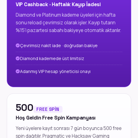
VIP Cashback · Haftalık Kayıp İadesi
Diamond ve Platinum kademe üyeleri için hafta
sonu reload çevrimsiz olarak işler. Kayıp tutarın
%15'i pazartesi sabahı bakiyeye otomatik aktarılır.
Çevrimsiz nakit iade · doğrudan bakiye
Diamond kademede üst limitsiz
Adanmış VIP hesap yöneticisi onayı
500
FREE SPIN
Hoş Geldin Free Spin Kampanyası
Yeni üyelere kayıt sonrası 7 gün boyunca 500 free
spin dağıtılır. Pragmatic ve Hacksaw Gaming