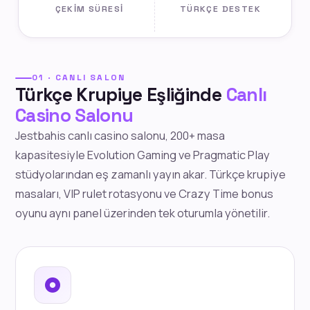
ÇEKIM SÜRESI
TÜRKÇE DESTEK
01 · CANLI SALON
Türkçe Krupiye Eşliğinde
Canlı
Casino Salonu
Jestbahis canlı casino salonu, 200+ masa
kapasitesiyle Evolution Gaming ve Pragmatic Play
stüdyolarından eş zamanlı yayın akar. Türkçe krupiye
masaları, VIP rulet rotasyonu ve Crazy Time bonus
oyunu aynı panel üzerinden tek oturumla yönetilir.