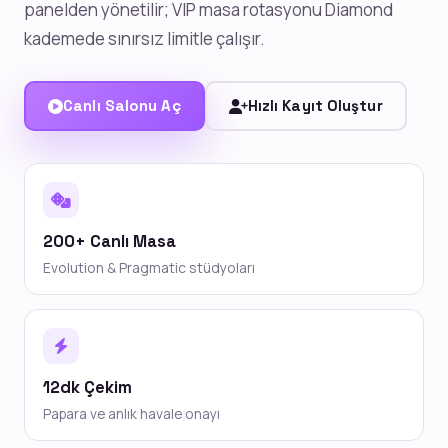
panelden yönetilir; VIP masa rotasyonu Diamond
kademede sınırsız limitle çalışır.
Canlı Salonu Aç
Hızlı Kayıt Oluştur
200+ Canlı Masa
Evolution & Pragmatic stüdyoları
12dk Çekim
Papara ve anlık havale onayı