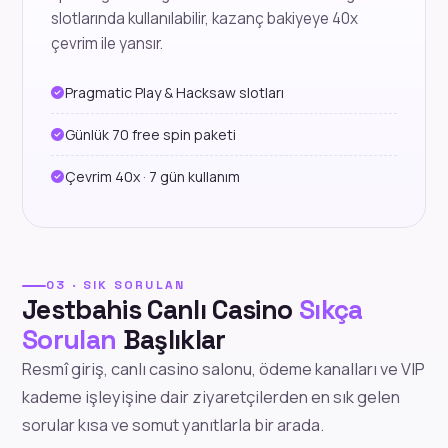
slotlarında kullanılabilir, kazanç bakiyeye 40x
çevrim ile yansır.
Pragmatic Play & Hacksaw slotları
Günlük 70 free spin paketi
Çevrim 40x · 7 gün kullanım
03 · SIK SORULAN
Jestbahis Canlı Casino
Sıkça
Sorulan
Başlıklar
Resmî giriş, canlı casino salonu, ödeme kanalları ve VIP
kademe işleyişine dair ziyaretçilerden en sık gelen
sorular kısa ve somut yanıtlarla bir arada.