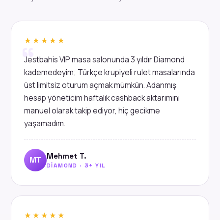
★★★★★
Jestbahis VIP masa salonunda 3 yıldır Diamond
kademedeyim; Türkçe krupiyeli rulet masalarında
üst limitsiz oturum açmak mümkün. Adanmış
hesap yöneticim haftalık cashback aktarımını
manuel olarak takip ediyor, hiç gecikme
yaşamadım.
Mehmet T.
MT
DIAMOND · 3+ YIL
★★★★★