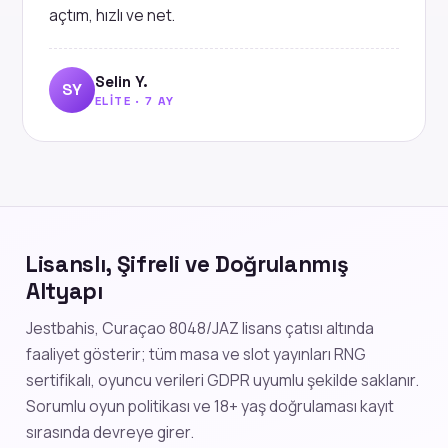
açtım, hızlı ve net.
Selin Y.
SY
ELITE · 7 AY
Lisanslı, Şifreli ve Doğrulanmış
Altyapı
Jestbahis, Curaçao 8048/JAZ lisans çatısı altında
faaliyet gösterir; tüm masa ve slot yayınları RNG
sertifikalı, oyuncu verileri GDPR uyumlu şekilde saklanır.
Sorumlu oyun politikası ve 18+ yaş doğrulaması kayıt
sırasında devreye girer.