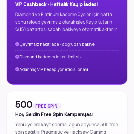
VIP Cashback · Haftalık Kayıp İadesi
Diamond ve Platinum kademe üyeleri için hafta
sonu reload çevrimsiz olarak işler. Kayıp tutarın
%15'i pazartesi sabahı bakiyeye otomatik aktarılır.
Çevrimsiz nakit iade · doğrudan bakiye
Diamond kademede üst limitsiz
Adanmış VIP hesap yöneticisi onayı
500
FREE SPIN
Hoş Geldin Free Spin Kampanyası
Yeni üyelere kayıt sonrası 7 gün boyunca 500 free
spin dağıtılır. Pragmatic ve Hacksaw Gaming