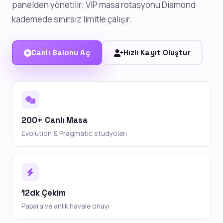
panelden yönetilir; VIP masa rotasyonu Diamond
kademede sınırsız limitle çalışır.
Canlı Salonu Aç
Hızlı Kayıt Oluştur
200+ Canlı Masa
Evolution & Pragmatic stüdyoları
12dk Çekim
Papara ve anlık havale onayı