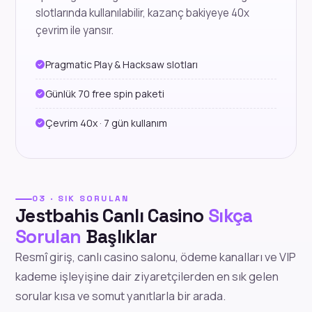
slotlarında kullanılabilir, kazanç bakiyeye 40x
çevrim ile yansır.
Pragmatic Play & Hacksaw slotları
Günlük 70 free spin paketi
Çevrim 40x · 7 gün kullanım
03 · SIK SORULAN
Jestbahis Canlı Casino
Sıkça
Sorulan
Başlıklar
Resmî giriş, canlı casino salonu, ödeme kanalları ve VIP
kademe işleyişine dair ziyaretçilerden en sık gelen
sorular kısa ve somut yanıtlarla bir arada.