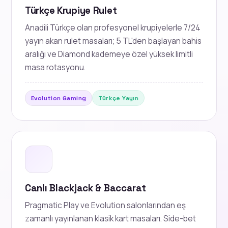
Türkçe Krupiye Rulet
Anadili Türkçe olan profesyonel krupiyelerle 7/24
yayın akan rulet masaları; 5 TL'den başlayan bahis
aralığı ve Diamond kademeye özel yüksek limitli
masa rotasyonu.
Evolution Gaming
Türkçe Yayın
Canlı Blackjack & Baccarat
Pragmatic Play ve Evolution salonlarından eş
zamanlı yayınlanan klasik kart masaları. Side-bet