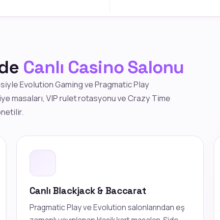
nde
Canlı Casino Salonu
esiyle Evolution Gaming ve Pragmatic Play
iye masaları, VIP rulet rotasyonu ve Crazy Time
etilir.
Canlı Blackjack & Baccarat
Pragmatic Play ve Evolution salonlarından eş