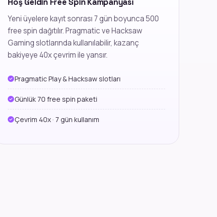
Hoş Geldin Free Spin Kampanyası
Yeni üyelere kayıt sonrası 7 gün boyunca 500
free spin dağıtılır. Pragmatic ve Hacksaw
Gaming slotlarında kullanılabilir, kazanç
bakiyeye 40x çevrim ile yansır.
Pragmatic Play & Hacksaw slotları
Günlük 70 free spin paketi
Çevrim 40x · 7 gün kullanım