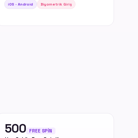
iOS · Android
Biyometrik Giriş
500
FREE SPIN