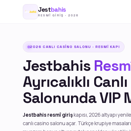
Jest
bahis
RESMÎ GIRIŞ · 2026
2026 CANLI CASINO SALONU · RESMÎ KAPI
Jestbahis
Resmî
Ayrıcalıklı Canl
Salonunda VIP 
Jestbahis resmî giriş
kapısı, 2026 altyapı yenil
canlı casino salonu açar. Türkçe krupiye masaları