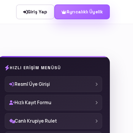
Giriş Yap
Ayrıcalıklı Üyelik
HIZLI ERIŞIM MENÜSÜ
Resmî Üye Girişi
Hızlı Kayıt Formu
Canlı Krupiye Rulet