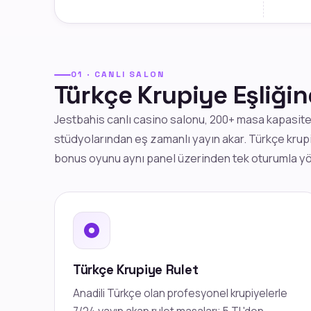
01 · CANLI SALON
Türkçe Krupiye Eşliği
Jestbahis canlı casino salonu, 200+ masa kapasit
stüdyolarından eş zamanlı yayın akar. Türkçe krup
bonus oyunu aynı panel üzerinden tek oturumla yön
Türkçe Krupiye Rulet
Anadili Türkçe olan profesyonel krupiyelerle