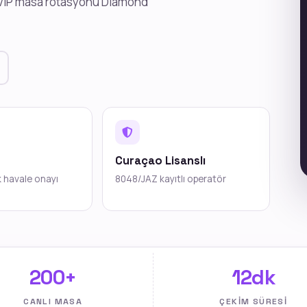
 VIP masa rotasyonu Diamond
Curaçao Lisanslı
k havale onayı
8048/JAZ kayıtlı operatör
200+
12dk
CANLI MASA
ÇEKIM SÜRESI