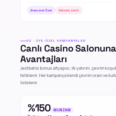
Diamond Özel
Yüksek Limit
02 · ÜYE-ÖZEL KAMPANYALAR
Canlı Casino Salonun
Avantajları
Jestbahis bonus altyapısı; ilk yatırım, çevrim koş
tetiklenir. Her kampanya kendi çevrim oranı ve kulla
listelenir.
%150
MUNZAM