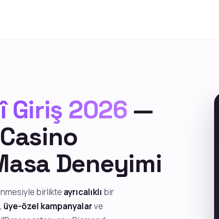
 Giriş 2026
—
ı Casino
Masa Deneyimi
enmesiyle birlikte
ayrıcalıklı
bir
,
üye-özel kampanyalar
ve