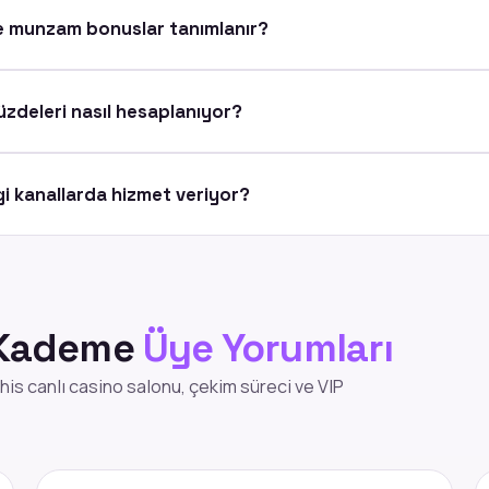
ve munzam bonuslar tanımlanır?
üzdeleri nasıl hesaplanıyor?
gi kanallarda hizmet veriyor?
 Kademe
Üye Yorumları
is canlı casino salonu, çekim süreci ve VIP