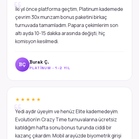
İki yıl önce platforma geçtim, Platinum kademede
çevrim 30x munzam bonus paketini birkaç
turnuvada tamamladım. Papara çekimlerim son
altı ayda 10-15 dakika arasında değişti, hiç
komisyon kesilmedi.
Burak Ç.
BÇ
PLATINUM · 1-2 YIL
★★★★★
Yedi aydır üyeyim ve henüz Elite kademedeyim.
Evolution'ın Crazy Time turnuvalarına ücretsiz
katıldığım hafta sonu bonus turunda ciddi bir
kazanç çıkardım. Mobil arayüzde biyometrik girişi