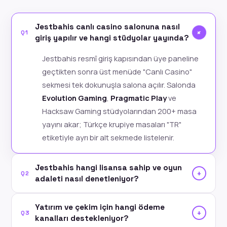
Jestbahis canlı casino salonuna nasıl
+
Q1
giriş yapılır ve hangi stüdyolar yayında?
Jestbahis resmî giriş kapısından üye paneline
geçtikten sonra üst menüde "Canlı Casino"
sekmesi tek dokunuşla salona açılır. Salonda
Evolution Gaming
,
Pragmatic Play
ve
Hacksaw Gaming stüdyolarından 200+ masa
yayını akar; Türkçe krupiye masaları "TR"
etiketiyle ayrı bir alt sekmede listelenir.
Jestbahis hangi lisansa sahip ve oyun
+
Q2
adaleti nasıl denetleniyor?
Yatırım ve çekim için hangi ödeme
+
Q3
kanalları destekleniyor?