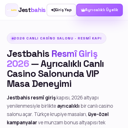
Jest
bahis
Giriş Yap
Ayrıcalıklı Üyelik
2026 CANLI CASINO SALONU · RESMÎ KAPI
Jestbahis
Resmî Giriş
2026
— Ayrıcalıklı Canlı
Casino Salonunda VIP
Masa Deneyimi
Jestbahis resmî giriş
kapısı, 2026 altyapı
yenilenmesiyle birlikte
ayrıcalıklı
bir canlı casino
salonu açar. Türkçe krupiye masaları,
üye-özel
kampanyalar
ve munzam bonus altyapısı tek