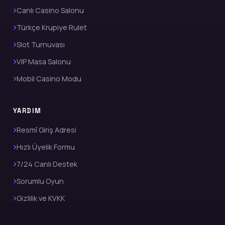
Canlı Casino Salonu
Türkçe Krupiye Rulet
Slot Turnuvası
VIP Masa Salonu
Mobil Casino Modu
YARDIM
Resmî Giriş Adresi
Hızlı Üyelik Formu
7/24 Canlı Destek
Sorumlu Oyun
Gizlilik ve KVKK