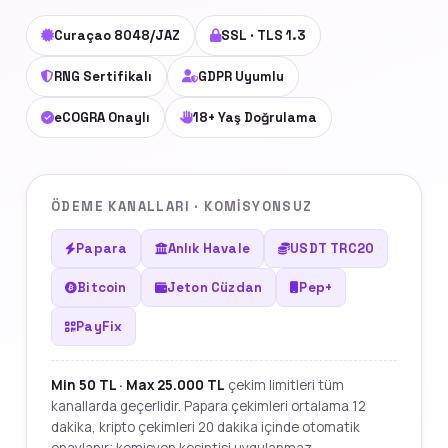
Curaçao 8048/JAZ
SSL · TLS 1.3
RNG Sertifikalı
GDPR Uyumlu
eCOGRA Onaylı
18+ Yaş Doğrulama
ÖDEME KANALLARI · KOMISYONSUZ
Papara
Anlık Havale
USDT TRC20
Bitcoin
Jeton Cüzdan
Pep+
PayFix
Min 50 TL · Max 25.000 TL
çekim limitleri tüm
kanallarda geçerlidir. Papara çekimleri ortalama 12
dakika, kripto çekimleri 20 dakika içinde otomatik