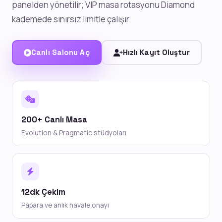
panelden yönetilir; VIP masa rotasyonu Diamond
kademede sınırsız limitle çalışır.
Canlı Salonu Aç
Hızlı Kayıt Oluştur
200+ Canlı Masa
Evolution & Pragmatic stüdyoları
12dk Çekim
Papara ve anlık havale onayı