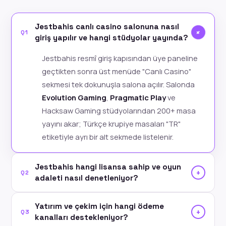
Jestbahis canlı casino salonuna nasıl
+
Q1
giriş yapılır ve hangi stüdyolar yayında?
Jestbahis resmî giriş kapısından üye paneline
geçtikten sonra üst menüde "Canlı Casino"
sekmesi tek dokunuşla salona açılır. Salonda
Evolution Gaming
,
Pragmatic Play
ve
Hacksaw Gaming stüdyolarından 200+ masa
yayını akar; Türkçe krupiye masaları "TR"
etiketiyle ayrı bir alt sekmede listelenir.
Jestbahis hangi lisansa sahip ve oyun
+
Q2
adaleti nasıl denetleniyor?
Yatırım ve çekim için hangi ödeme
+
Q3
kanalları destekleniyor?