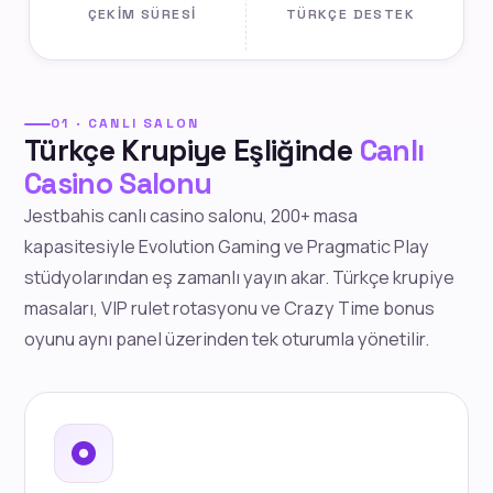
ÇEKIM SÜRESI
TÜRKÇE DESTEK
01 · CANLI SALON
Türkçe Krupiye Eşliğinde
Canlı
Casino Salonu
Jestbahis canlı casino salonu, 200+ masa
kapasitesiyle Evolution Gaming ve Pragmatic Play
stüdyolarından eş zamanlı yayın akar. Türkçe krupiye
masaları, VIP rulet rotasyonu ve Crazy Time bonus
oyunu aynı panel üzerinden tek oturumla yönetilir.