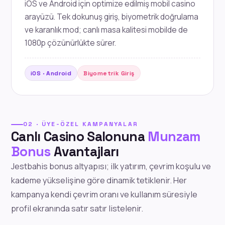
iOS ve Android için optimize edilmiş mobil casino
arayüzü. Tek dokunuş giriş, biyometrik doğrulama
ve karanlık mod; canlı masa kalitesi mobilde de
1080p çözünürlükte sürer.
iOS · Android
Biyometrik Giriş
02 · ÜYE-ÖZEL KAMPANYALAR
Canlı Casino Salonuna
Munzam
Bonus
Avantajları
Jestbahis bonus altyapısı; ilk yatırım, çevrim koşulu ve
kademe yükselişine göre dinamik tetiklenir. Her
kampanya kendi çevrim oranı ve kullanım süresiyle
profil ekranında satır satır listelenir.