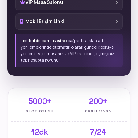
VIP Masa Salonu
Mobil Erişim Linki
Jestbahis canlı casino
bağlantısı, alan adı
yenilemelerinde otomatik olarak güncel köprüye
yönlenir. Açık masanız ve VIP kademe geçmişiniz
tek hesapta korunur.
5000+
200+
SLOT OYUNU
CANLI MASA
12dk
7/24