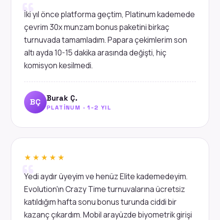
İki yıl önce platforma geçtim, Platinum kademede
çevrim 30x munzam bonus paketini birkaç
turnuvada tamamladım. Papara çekimlerim son
altı ayda 10-15 dakika arasında değişti, hiç
komisyon kesilmedi.
Burak Ç.
BÇ
PLATINUM · 1-2 YIL
★★★★★
Yedi aydır üyeyim ve henüz Elite kademedeyim.
Evolution'ın Crazy Time turnuvalarına ücretsiz
katıldığım hafta sonu bonus turunda ciddi bir
kazanç çıkardım. Mobil arayüzde biyometrik girişi