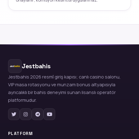
onaylanır; komisyon kesintisi uygulanmaz.
Jestbahis
Jestbahis 2026 resmî giriş kapısı; canlı casino salonu,
VIP masa rotasyonu ve munzam bonus altyapısıyla
ayrıcalıklı bir bahis deneyimi sunan lisanslı operatör
platformudur.
PLATFORM