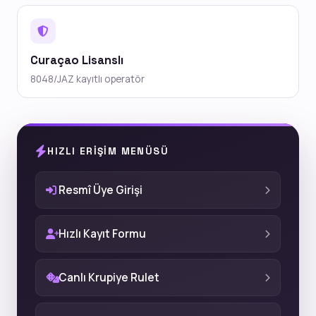
Curaçao Lisanslı
8048/JAZ kayıtlı operatör
HIZLI ERIŞIM MENÜSÜ
Resmî Üye Girişi
Hızlı Kayıt Formu
Canlı Krupiye Rulet