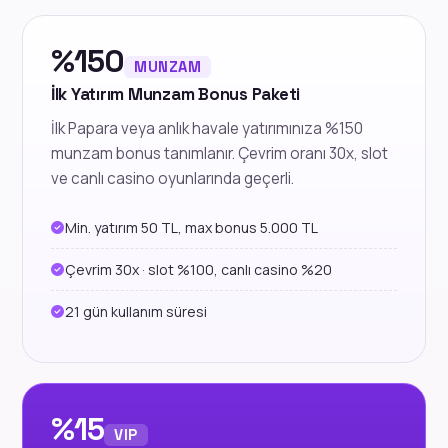
%150
MUNZAM
İlk Yatırım Munzam Bonus Paketi
İlk Papara veya anlık havale yatırımınıza %150
munzam bonus tanımlanır. Çevrim oranı 30x, slot
ve canlı casino oyunlarında geçerli.
Min. yatırım 50 TL, max bonus 5.000 TL
Çevrim 30x · slot %100, canlı casino %20
21 gün kullanım süresi
%15
VIP