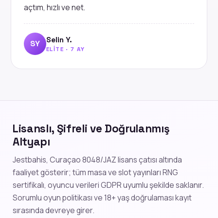
açtım, hızlı ve net.
Selin Y.
SY
ELITE · 7 AY
Lisanslı, Şifreli ve Doğrulanmış
Altyapı
Jestbahis, Curaçao 8048/JAZ lisans çatısı altında
faaliyet gösterir; tüm masa ve slot yayınları RNG
sertifikalı, oyuncu verileri GDPR uyumlu şekilde saklanır.
Sorumlu oyun politikası ve 18+ yaş doğrulaması kayıt
sırasında devreye girer.