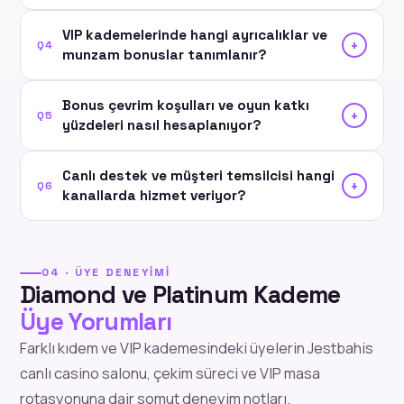
VIP kademelerinde hangi ayrıcalıklar ve
+
Q4
munzam bonuslar tanımlanır?
Bonus çevrim koşulları ve oyun katkı
+
Q5
yüzdeleri nasıl hesaplanıyor?
Canlı destek ve müşteri temsilcisi hangi
+
Q6
kanallarda hizmet veriyor?
04 · ÜYE DENEYIMI
Diamond ve Platinum Kademe
Üye Yorumları
Farklı kıdem ve VIP kademesindeki üyelerin Jestbahis
canlı casino salonu, çekim süreci ve VIP masa
rotasyonuna dair somut deneyim notları.