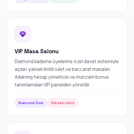
VIP Masa Salonu
Diamond kademe üyelerine özel davet sistemiyle
açılan yüksek limitli rulet ve baccarat masaları.
Adanmış hesap yöneticisi ve munzam bonus
tanımlamaları VIP panelden yönetilir.
Diamond Özel
Yüksek Limit