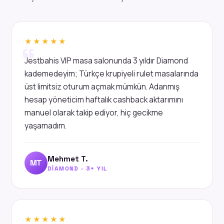
★★★★★
Jestbahis VIP masa salonunda 3 yıldır Diamond
kademedeyim; Türkçe krupiyeli rulet masalarında
üst limitsiz oturum açmak mümkün. Adanmış
hesap yöneticim haftalık cashback aktarımını
manuel olarak takip ediyor, hiç gecikme
yaşamadım.
Mehmet T.
MT
DIAMOND · 3+ YIL
★★★★★