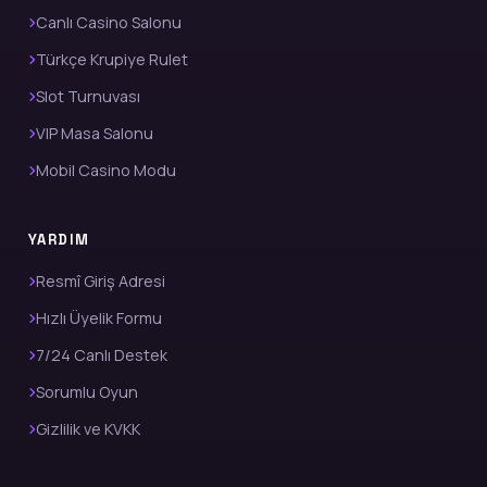
Canlı Casino Salonu
Türkçe Krupiye Rulet
Slot Turnuvası
VIP Masa Salonu
Mobil Casino Modu
YARDIM
Resmî Giriş Adresi
Hızlı Üyelik Formu
7/24 Canlı Destek
Sorumlu Oyun
Gizlilik ve KVKK