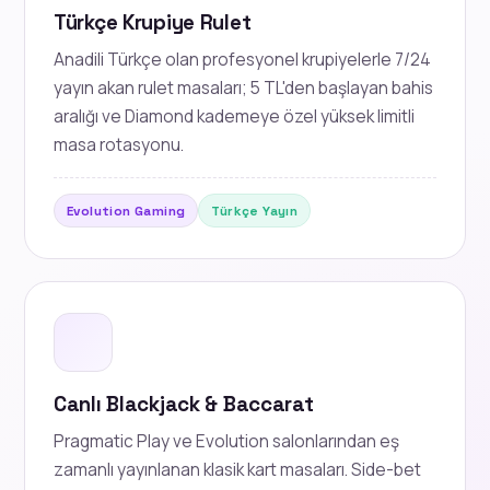
Türkçe Krupiye Rulet
Anadili Türkçe olan profesyonel krupiyelerle 7/24
yayın akan rulet masaları; 5 TL'den başlayan bahis
aralığı ve Diamond kademeye özel yüksek limitli
masa rotasyonu.
Evolution Gaming
Türkçe Yayın
Canlı Blackjack & Baccarat
Pragmatic Play ve Evolution salonlarından eş
zamanlı yayınlanan klasik kart masaları. Side-bet