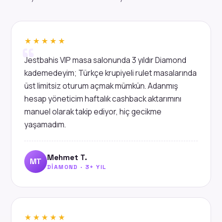
★★★★★
Jestbahis VIP masa salonunda 3 yıldır Diamond
kademedeyim; Türkçe krupiyeli rulet masalarında
üst limitsiz oturum açmak mümkün. Adanmış
hesap yöneticim haftalık cashback aktarımını
manuel olarak takip ediyor, hiç gecikme
yaşamadım.
Mehmet T.
MT
DIAMOND · 3+ YIL
★★★★★