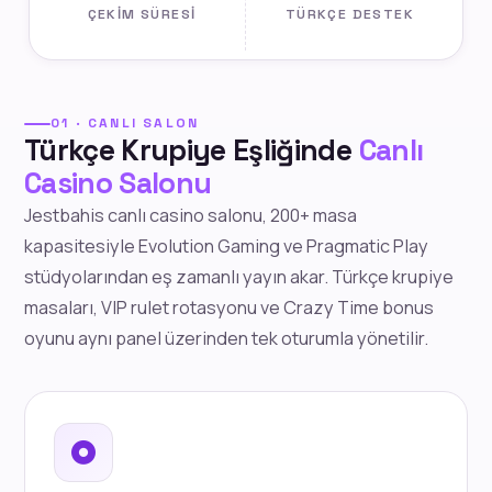
ÇEKIM SÜRESI
TÜRKÇE DESTEK
01 · CANLI SALON
Türkçe Krupiye Eşliğinde
Canlı
Casino Salonu
Jestbahis canlı casino salonu, 200+ masa
kapasitesiyle Evolution Gaming ve Pragmatic Play
stüdyolarından eş zamanlı yayın akar. Türkçe krupiye
masaları, VIP rulet rotasyonu ve Crazy Time bonus
oyunu aynı panel üzerinden tek oturumla yönetilir.