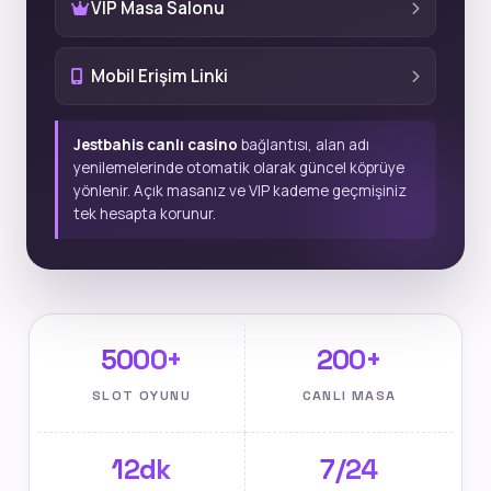
VIP Masa Salonu
Mobil Erişim Linki
Jestbahis canlı casino
bağlantısı, alan adı
yenilemelerinde otomatik olarak güncel köprüye
yönlenir. Açık masanız ve VIP kademe geçmişiniz
tek hesapta korunur.
5000+
200+
SLOT OYUNU
CANLI MASA
12dk
7/24