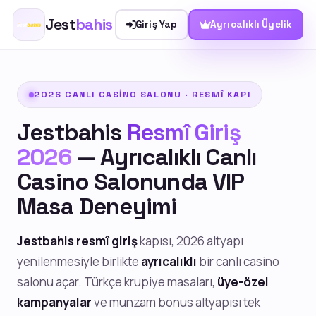
Jest
bahis
Giriş Yap
Ayrıcalıklı Üyelik
2026 CANLI CASINO SALONU · RESMÎ KAPI
Jestbahis
Resmî Giriş
2026
— Ayrıcalıklı Canlı
Casino Salonunda VIP
Masa Deneyimi
Jestbahis resmî giriş
kapısı, 2026 altyapı
yenilenmesiyle birlikte
ayrıcalıklı
bir canlı casino
salonu açar. Türkçe krupiye masaları,
üye-özel
kampanyalar
ve munzam bonus altyapısı tek