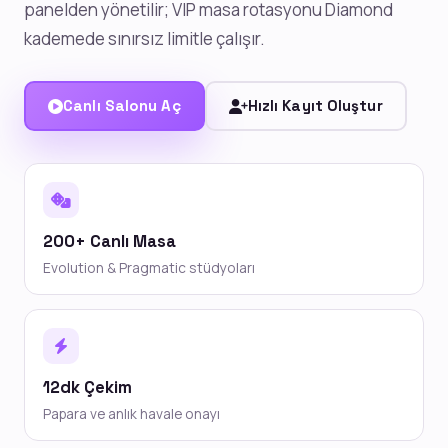
panelden yönetilir; VIP masa rotasyonu Diamond
kademede sınırsız limitle çalışır.
Canlı Salonu Aç
Hızlı Kayıt Oluştur
200+ Canlı Masa
Evolution & Pragmatic stüdyoları
12dk Çekim
Papara ve anlık havale onayı