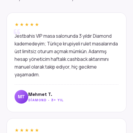
★★★★★
Jestbahis VIP masa salonunda 3 yıldır Diamond
kademedeyim; Türkçe krupiyeli rulet masalarında
üst limitsiz oturum açmak mümkün. Adanmış
hesap yöneticim haftalık cashback aktarımını
manuel olarak takip ediyor, hiç gecikme
yaşamadım.
Mehmet T.
MT
DIAMOND · 3+ YIL
★★★★★