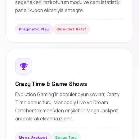
seçenekleri, hızlı oturum modu ve canlı istatistik
paneli kupon ekranıyla entegre.
Pragmatic Play
Side-Bet Aktif
Crazy Time & Game Shows
Evolution Gaming'in popüler oyun şovları; Crazy
Time bonus turu, Monopoly Live ve Dream
Catcher tek menüden erişilebilir. Mega Jackpot
anlık olarak ekranda izlenir.
Mega Jackpot
Bonus Turu