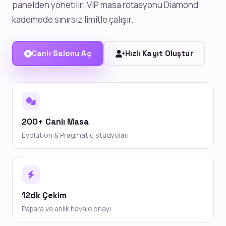
panelden yönetilir; VIP masa rotasyonu Diamond
kademede sınırsız limitle çalışır.
Canlı Salonu Aç
Hızlı Kayıt Oluştur
200+ Canlı Masa
Evolution & Pragmatic stüdyoları
12dk Çekim
Papara ve anlık havale onayı