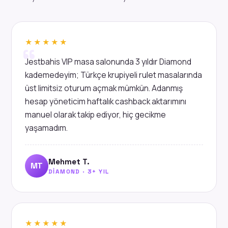
★★★★★
Jestbahis VIP masa salonunda 3 yıldır Diamond
kademedeyim; Türkçe krupiyeli rulet masalarında
üst limitsiz oturum açmak mümkün. Adanmış
hesap yöneticim haftalık cashback aktarımını
manuel olarak takip ediyor, hiç gecikme
yaşamadım.
Mehmet T.
MT
DIAMOND · 3+ YIL
★★★★★