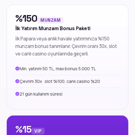
%150
MUNZAM
İlk Yatırım Munzam Bonus Paketi
İlk Papara veya anlık havale yatırımınıza %150
munzam bonus tanımlanır. Çevrim oranı 30x, slot
ve canlı casino oyunlarında geçerli.
Min. yatırım 50 TL, max bonus 5.000 TL
Çevrim 30x · slot %100, canlı casino %20
21 gün kullanım süresi
%15
VIP