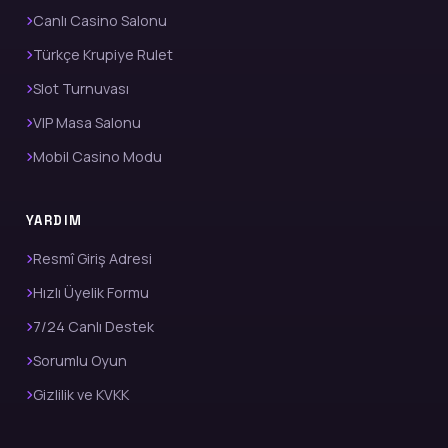
Canlı Casino Salonu
Türkçe Krupiye Rulet
Slot Turnuvası
VIP Masa Salonu
Mobil Casino Modu
YARDIM
Resmî Giriş Adresi
Hızlı Üyelik Formu
7/24 Canlı Destek
Sorumlu Oyun
Gizlilik ve KVKK