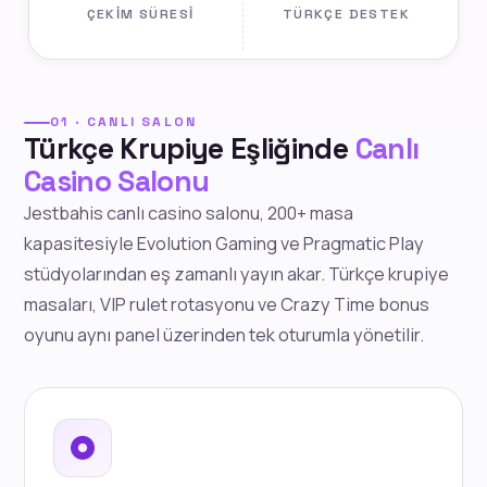
ÇEKIM SÜRESI
TÜRKÇE DESTEK
01 · CANLI SALON
Türkçe Krupiye Eşliğinde
Canlı
Casino Salonu
Jestbahis canlı casino salonu, 200+ masa
kapasitesiyle Evolution Gaming ve Pragmatic Play
stüdyolarından eş zamanlı yayın akar. Türkçe krupiye
masaları, VIP rulet rotasyonu ve Crazy Time bonus
oyunu aynı panel üzerinden tek oturumla yönetilir.