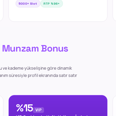
5000+ Slot
RTP %96+
a
Munzam Bonus
ulu ve kademe yükselişine göre dinamik
nım süresiyle profil ekranında satır satır
%15
VIP