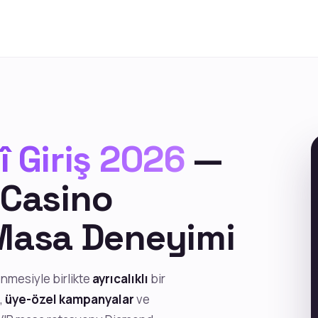
 Giriş 2026
—
ı Casino
Masa Deneyimi
enmesiyle birlikte
ayrıcalıklı
bir
,
üye-özel kampanyalar
ve