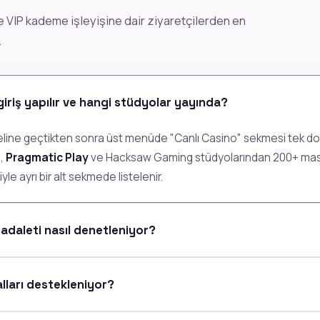
ve VIP kademe işleyişine dair ziyaretçilerden en
.
giriş yapılır ve hangi stüdyolar yayında?
neline geçtikten sonra üst menüde "Canlı Casino" sekmesi tek d
g
,
Pragmatic Play
ve Hacksaw Gaming stüdyolarından 200+ mas
le ayrı bir alt sekmede listelenir.
adaleti nasıl denetleniyor?
lları destekleniyor?