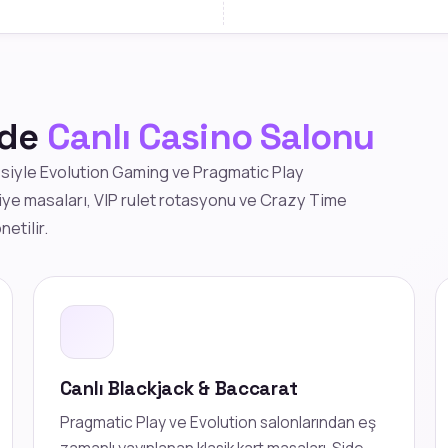
nde
Canlı Casino Salonu
esiyle Evolution Gaming ve Pragmatic Play
iye masaları, VIP rulet rotasyonu ve Crazy Time
etilir.
Canlı Blackjack & Baccarat
Pragmatic Play ve Evolution salonlarından eş