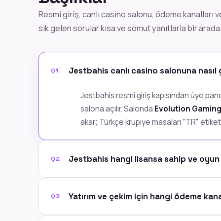
Resmî giriş, canlı casino salonu, ödeme kanalları 
sık gelen sorular kısa ve somut yanıtlarla bir arada
Jestbahis canlı casino salonuna nasıl 
Q1
Jestbahis resmî giriş kapısından üye pa
salona açılır. Salonda
Evolution Gamin
akar; Türkçe krupiye masaları "TR" etiketiy
Jestbahis hangi lisansa sahip ve oyun 
Q2
Yatırım ve çekim için hangi ödeme kana
Q3