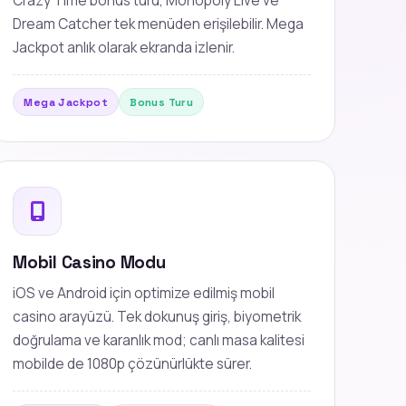
Crazy Time bonus turu, Monopoly Live ve
Dream Catcher tek menüden erişilebilir. Mega
Jackpot anlık olarak ekranda izlenir.
Mega Jackpot
Bonus Turu
Mobil Casino Modu
iOS ve Android için optimize edilmiş mobil
casino arayüzü. Tek dokunuş giriş, biyometrik
doğrulama ve karanlık mod; canlı masa kalitesi
mobilde de 1080p çözünürlükte sürer.