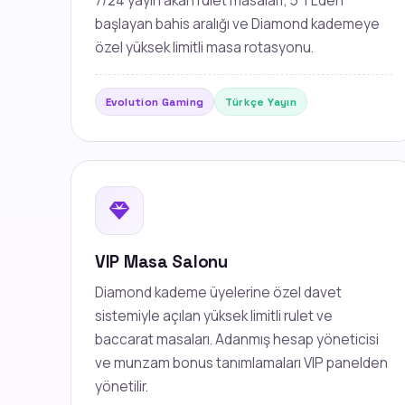
7/24 yayın akan rulet masaları; 5 TL'den
başlayan bahis aralığı ve Diamond kademeye
özel yüksek limitli masa rotasyonu.
Evolution Gaming
Türkçe Yayın
VIP Masa Salonu
Diamond kademe üyelerine özel davet
sistemiyle açılan yüksek limitli rulet ve
baccarat masaları. Adanmış hesap yöneticisi
ve munzam bonus tanımlamaları VIP panelden
yönetilir.