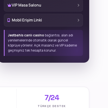
VIP Masa Salonu
Mobil Erişim Linki
Jestbahis canlı casino
bağlantısı, alan adı
yenilemelerinde otomatik olarak güncel
köprüye yönlenir. Açık masanız ve VIP kademe
geçmişiniz tek hesapta korunur.
7/24
TÜRKÇE DESTEK