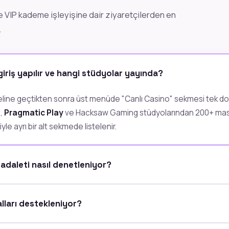
ve VIP kademe işleyişine dair ziyaretçilerden en
.
giriş yapılır ve hangi stüdyolar yayında?
neline geçtikten sonra üst menüde "Canlı Casino" sekmesi tek d
g
,
Pragmatic Play
ve Hacksaw Gaming stüdyolarından 200+ mas
le ayrı bir alt sekmede listelenir.
adaleti nasıl denetleniyor?
lları destekleniyor?