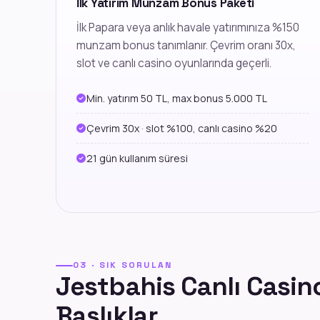
İlk Yatırım Munzam Bonus Paketi
İlk Papara veya anlık havale yatırımınıza %150
munzam bonus tanımlanır. Çevrim oranı 30x,
slot ve canlı casino oyunlarında geçerli.
Min. yatırım 50 TL, max bonus 5.000 TL
Çevrim 30x · slot %100, canlı casino %20
21 gün kullanım süresi
03 · SIK SORULAN
Jestbahis Canlı Casi
Başlıklar