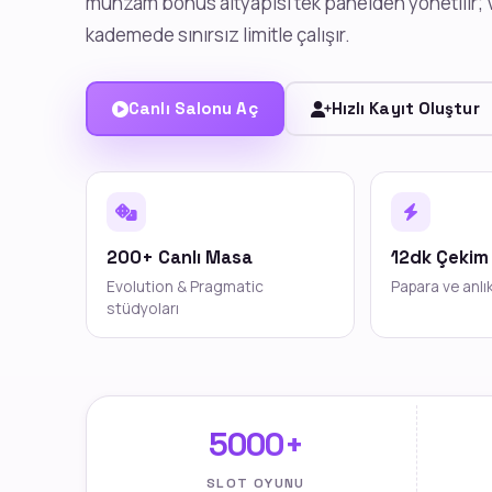
munzam bonus altyapısı tek panelden yönetilir;
kademede sınırsız limitle çalışır.
Canlı Salonu Aç
Hızlı Kayıt Oluştur
200+ Canlı Masa
12dk Çekim
Evolution & Pragmatic
Papara ve anlı
stüdyoları
5000+
SLOT OYUNU