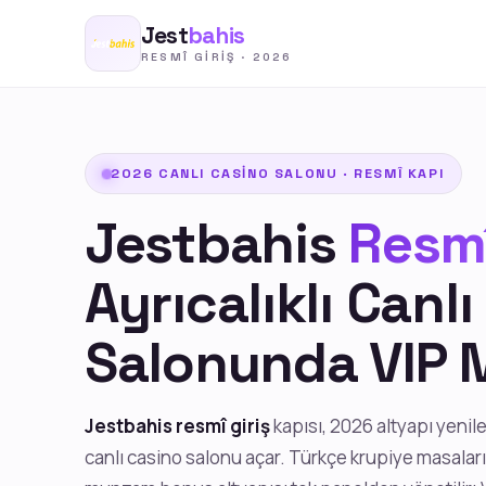
Jest
bahis
RESMÎ GIRIŞ · 2026
2026 CANLI CASINO SALONU · RESMÎ KAPI
Jestbahis
Resmî
Ayrıcalıklı Canl
Salonunda VIP 
Jestbahis resmî giriş
kapısı, 2026 altyapı yenil
canlı casino salonu açar. Türkçe krupiye masaları