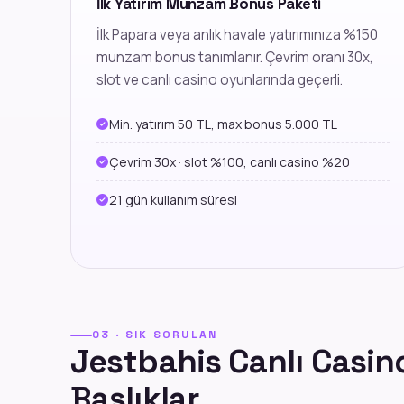
İlk Yatırım Munzam Bonus Paketi
İlk Papara veya anlık havale yatırımınıza %150
munzam bonus tanımlanır. Çevrim oranı 30x,
slot ve canlı casino oyunlarında geçerli.
Min. yatırım 50 TL, max bonus 5.000 TL
Çevrim 30x · slot %100, canlı casino %20
21 gün kullanım süresi
03 · SIK SORULAN
Jestbahis Canlı Casi
Başlıklar