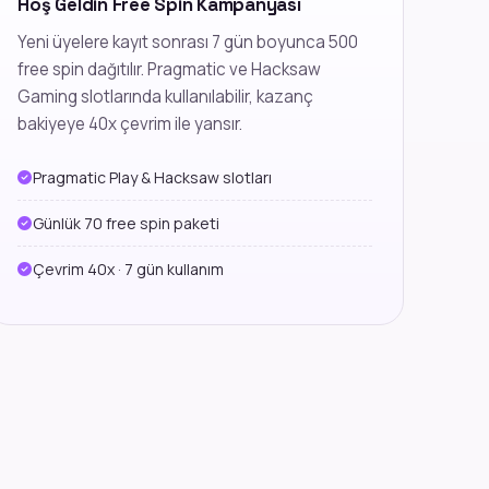
Hoş Geldin Free Spin Kampanyası
Yeni üyelere kayıt sonrası 7 gün boyunca 500
free spin dağıtılır. Pragmatic ve Hacksaw
Gaming slotlarında kullanılabilir, kazanç
bakiyeye 40x çevrim ile yansır.
Pragmatic Play & Hacksaw slotları
Günlük 70 free spin paketi
Çevrim 40x · 7 gün kullanım