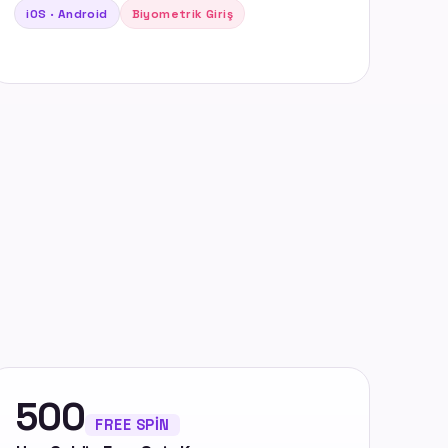
iOS · Android
Biyometrik Giriş
500
FREE SPIN