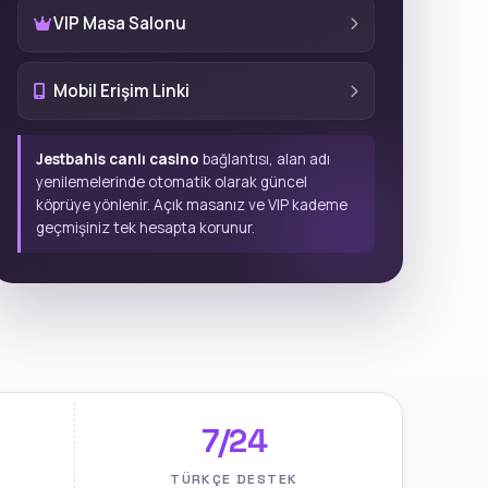
VIP Masa Salonu
Mobil Erişim Linki
Jestbahis canlı casino
bağlantısı, alan adı
yenilemelerinde otomatik olarak güncel
köprüye yönlenir. Açık masanız ve VIP kademe
geçmişiniz tek hesapta korunur.
7/24
TÜRKÇE DESTEK