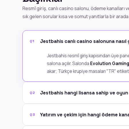
Resmî giriş, canlı casino salonu, ödeme kanalları 
sık gelen sorular kısa ve somut yanıtlarla bir arada
Jestbahis canlı casino salonuna nasıl 
Q1
Jestbahis resmî giriş kapısından üye pa
salona açılır. Salonda
Evolution Gamin
akar; Türkçe krupiye masaları "TR" etiketiy
Jestbahis hangi lisansa sahip ve oyun 
Q2
Yatırım ve çekim için hangi ödeme kana
Q3