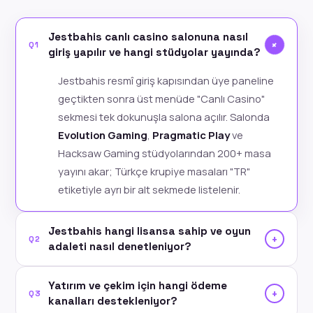
Jestbahis canlı casino salonuna nasıl
+
Q1
giriş yapılır ve hangi stüdyolar yayında?
Jestbahis resmî giriş kapısından üye paneline
geçtikten sonra üst menüde "Canlı Casino"
sekmesi tek dokunuşla salona açılır. Salonda
Evolution Gaming
,
Pragmatic Play
ve
Hacksaw Gaming stüdyolarından 200+ masa
yayını akar; Türkçe krupiye masaları "TR"
etiketiyle ayrı bir alt sekmede listelenir.
Jestbahis hangi lisansa sahip ve oyun
+
Q2
adaleti nasıl denetleniyor?
Yatırım ve çekim için hangi ödeme
+
Q3
kanalları destekleniyor?