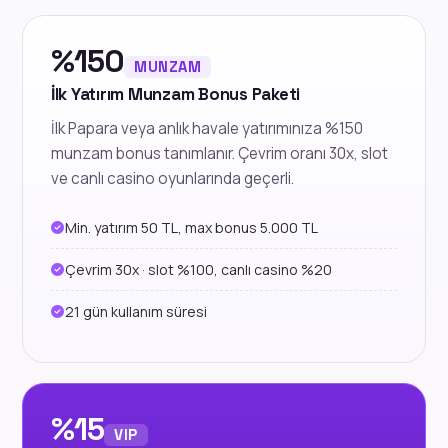
%150
MUNZAM
İlk Yatırım Munzam Bonus Paketi
İlk Papara veya anlık havale yatırımınıza %150
munzam bonus tanımlanır. Çevrim oranı 30x, slot
ve canlı casino oyunlarında geçerli.
Min. yatırım 50 TL, max bonus 5.000 TL
Çevrim 30x · slot %100, canlı casino %20
21 gün kullanım süresi
%15
VIP