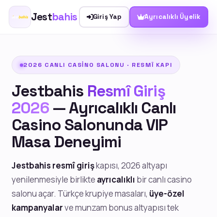
Jest
bahis
Giriş Yap
Ayrıcalıklı Üyelik
2026 CANLI CASINO SALONU · RESMÎ KAPI
Jestbahis
Resmî Giriş
2026
— Ayrıcalıklı Canlı
Casino Salonunda VIP
Masa Deneyimi
Jestbahis resmî giriş
kapısı, 2026 altyapı
yenilenmesiyle birlikte
ayrıcalıklı
bir canlı casino
salonu açar. Türkçe krupiye masaları,
üye-özel
kampanyalar
ve munzam bonus altyapısı tek