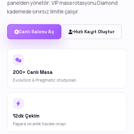
panelden yönetilir; VIP masa rotasyonu Diamond
kademede sınırsız limitle çalışır.
Canlı Salonu Aç
Hızlı Kayıt Oluştur
200+ Canlı Masa
Evolution & Pragmatic stüdyoları
12dk Çekim
Papara ve anlık havale onayı