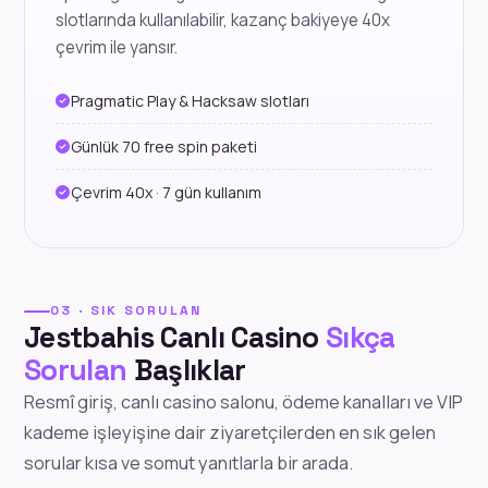
slotlarında kullanılabilir, kazanç bakiyeye 40x
çevrim ile yansır.
Pragmatic Play & Hacksaw slotları
Günlük 70 free spin paketi
Çevrim 40x · 7 gün kullanım
03 · SIK SORULAN
Jestbahis Canlı Casino
Sıkça
Sorulan
Başlıklar
Resmî giriş, canlı casino salonu, ödeme kanalları ve VIP
kademe işleyişine dair ziyaretçilerden en sık gelen
sorular kısa ve somut yanıtlarla bir arada.