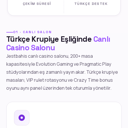
ÇEKIM SÜRESI
TÜRKÇE DESTEK
01 · CANLI SALON
Türkçe Krupiye Eşliğinde
Canlı
Casino Salonu
Jestbahis canlı casino salonu, 200+ masa
kapasitesiyle Evolution Gaming ve Pragmatic Play
stüdyolarından eş zamanlı yayın akar. Türkçe krupiye
masaları, VIP rulet rotasyonu ve Crazy Time bonus
oyunu aynı panel üzerinden tek oturumla yönetilir.