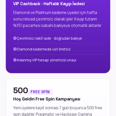
VIP Cashback · Haftalık Kayıp İadesi
Diamond ve Platinum kademe üyeleri için hafta
sonu reload çevrimsiz olarak işler. Kayıp tutarın
%15'i pazartesi sabahı bakiyeye otomatik aktarılır.
Çevrimsiz nakit iade · doğrudan bakiye
Diamond kademede üst limitsiz
Adanmış VIP hesap yöneticisi onayı
500
FREE SPIN
Hoş Geldin Free Spin Kampanyası
Yeni üyelere kayıt sonrası 7 gün boyunca 500 free
spin dağıtılır. Pragmatic ve Hacksaw Gaming