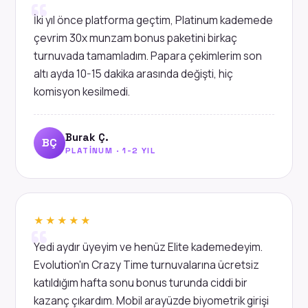
İki yıl önce platforma geçtim, Platinum kademede
çevrim 30x munzam bonus paketini birkaç
turnuvada tamamladım. Papara çekimlerim son
altı ayda 10-15 dakika arasında değişti, hiç
komisyon kesilmedi.
Burak Ç.
BÇ
PLATINUM · 1-2 YIL
★★★★★
Yedi aydır üyeyim ve henüz Elite kademedeyim.
Evolution'ın Crazy Time turnuvalarına ücretsiz
katıldığım hafta sonu bonus turunda ciddi bir
kazanç çıkardım. Mobil arayüzde biyometrik girişi