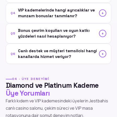
VIP kademelerinde hangi ayrıcalıklar ve
+
Q4
munzam bonuslar tanımlanır?
Bonus çevrim koşulları ve oyun katkı
+
Q5
yüzdeleri nasıl hesaplanıyor?
Canlı destek ve müşteri temsilcisi hangi
+
Q6
kanallarda hizmet veriyor?
04 · ÜYE DENEYIMI
Diamond ve Platinum Kademe
Üye Yorumları
Farklı kıdem ve VIP kademesindeki üyelerin Jestbahis
canlı casino salonu, çekim süreci ve VIP masa
rotasyonuna dair somut deneyim notları.