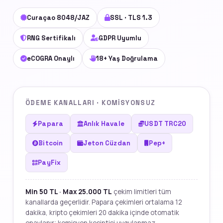
Curaçao 8048/JAZ
SSL · TLS 1.3
RNG Sertifikalı
GDPR Uyumlu
eCOGRA Onaylı
18+ Yaş Doğrulama
ÖDEME KANALLARI · KOMISYONSUZ
Papara
Anlık Havale
USDT TRC20
Bitcoin
Jeton Cüzdan
Pep+
PayFix
Min 50 TL · Max 25.000 TL
çekim limitleri tüm
kanallarda geçerlidir. Papara çekimleri ortalama 12
dakika, kripto çekimleri 20 dakika içinde otomatik