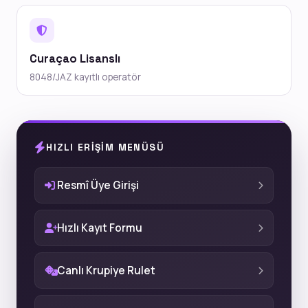
Curaçao Lisanslı
8048/JAZ kayıtlı operatör
HIZLI ERIŞIM MENÜSÜ
Resmî Üye Girişi
Hızlı Kayıt Formu
Canlı Krupiye Rulet