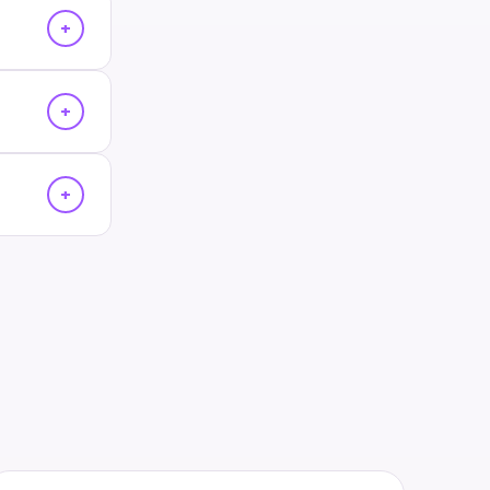
+
+
+