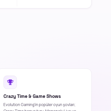
Crazy Time & Game Shows
Evolution Gaming'in popüler oyun şovları;