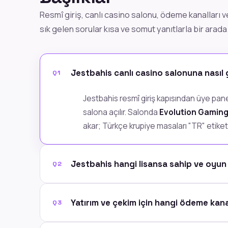
Resmî giriş, canlı casino salonu, ödeme kanalları 
sık gelen sorular kısa ve somut yanıtlarla bir arada
Jestbahis canlı casino salonuna nasıl 
Q1
Jestbahis resmî giriş kapısından üye pa
salona açılır. Salonda
Evolution Gamin
akar; Türkçe krupiye masaları "TR" etiketiy
Jestbahis hangi lisansa sahip ve oyun 
Q2
Yatırım ve çekim için hangi ödeme kana
Q3