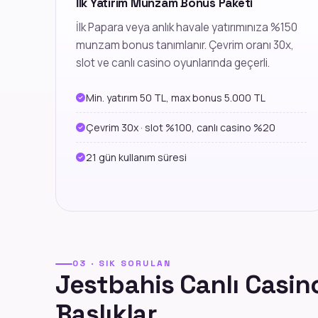
İlk Yatırım Munzam Bonus Paketi
İlk Papara veya anlık havale yatırımınıza %150
munzam bonus tanımlanır. Çevrim oranı 30x,
slot ve canlı casino oyunlarında geçerli.
Min. yatırım 50 TL, max bonus 5.000 TL
Çevrim 30x · slot %100, canlı casino %20
21 gün kullanım süresi
03 · SIK SORULAN
Jestbahis Canlı Casi
Başlıklar