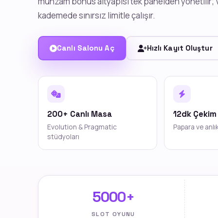
munzam bonus altyapısı tek panelden yönetilir;
kademede sınırsız limitle çalışır.
Canlı Salonu Aç
Hızlı Kayıt Oluştur
200+ Canlı Masa
12dk Çekim
Evolution & Pragmatic
Papara ve anlı
stüdyoları
5000+
SLOT OYUNU