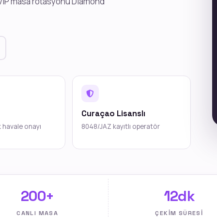
 VIP masa rotasyonu Diamond
Curaçao Lisanslı
k havale onayı
8048/JAZ kayıtlı operatör
200+
12dk
CANLI MASA
ÇEKIM SÜRESI