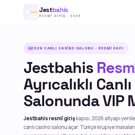
Jest
bahis
RESMÎ GIRIŞ · 2026
2026 CANLI CASINO SALONU · RESMÎ KAPI
Jestbahis
Resmî
Ayrıcalıklı Canl
Salonunda VIP 
Jestbahis resmî giriş
kapısı, 2026 altyapı yenil
canlı casino salonu açar. Türkçe krupiye masaları