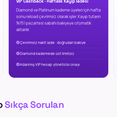
VIP Cashback · Haftalık Kayıp İadesi
Diamond ve Platinum kademe üyeleri için hafta
sonu reload çevrimsiz olarak işler. Kayıp tutarın
%15'i pazartesi sabahı bakiyeye otomatik
aktarılır.
Çevrimsiz nakit iade · doğrudan bakiye
Diamond kademede üst limitsiz
Adanmış VIP hesap yöneticisi onayı
no
Sıkça Sorulan