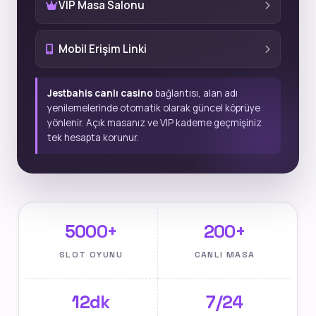
VIP Masa Salonu
Mobil Erişim Linki
Jestbahis canlı casino
bağlantısı, alan adı
yenilemelerinde otomatik olarak güncel köprüye
yönlenir. Açık masanız ve VIP kademe geçmişiniz
tek hesapta korunur.
5000+
200+
SLOT OYUNU
CANLI MASA
12dk
7/24