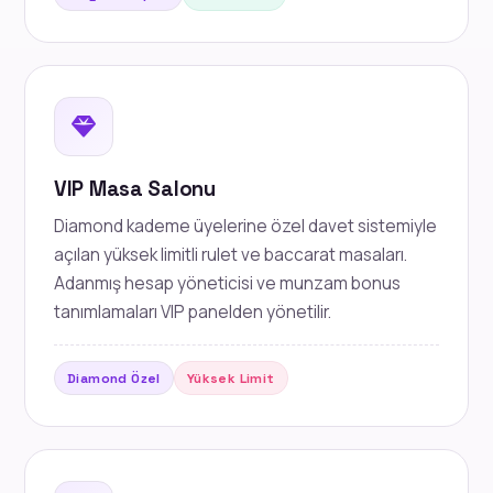
VIP Masa Salonu
Diamond kademe üyelerine özel davet sistemiyle
açılan yüksek limitli rulet ve baccarat masaları.
Adanmış hesap yöneticisi ve munzam bonus
tanımlamaları VIP panelden yönetilir.
Diamond Özel
Yüksek Limit