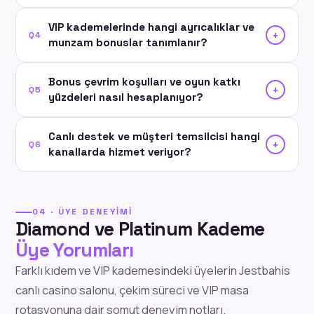
VIP kademelerinde hangi ayrıcalıklar ve
+
Q4
munzam bonuslar tanımlanır?
Bonus çevrim koşulları ve oyun katkı
+
Q5
yüzdeleri nasıl hesaplanıyor?
Canlı destek ve müşteri temsilcisi hangi
+
Q6
kanallarda hizmet veriyor?
04 · ÜYE DENEYIMI
Diamond ve Platinum Kademe
Üye Yorumları
Farklı kıdem ve VIP kademesindeki üyelerin Jestbahis
canlı casino salonu, çekim süreci ve VIP masa
rotasyonuna dair somut deneyim notları.