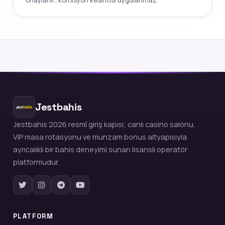
onaylanır; komisyon kesintisi uygulanmaz.
Jestbahis
Jestbahis 2026 resmî giriş kapısı; canlı casino salonu,
VIP masa rotasyonu ve munzam bonus altyapısıyla
ayrıcalıklı bir bahis deneyimi sunan lisanslı operatör
platformudur.
PLATFORM