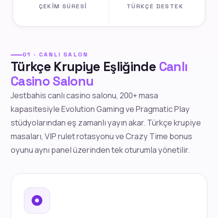
ÇEKIM SÜRESI
TÜRKÇE DESTEK
01 · CANLI SALON
Türkçe Krupiye Eşliğinde
Canlı
Casino Salonu
Jestbahis canlı casino salonu, 200+ masa
kapasitesiyle Evolution Gaming ve Pragmatic Play
stüdyolarından eş zamanlı yayın akar. Türkçe krupiye
masaları, VIP rulet rotasyonu ve Crazy Time bonus
oyunu aynı panel üzerinden tek oturumla yönetilir.