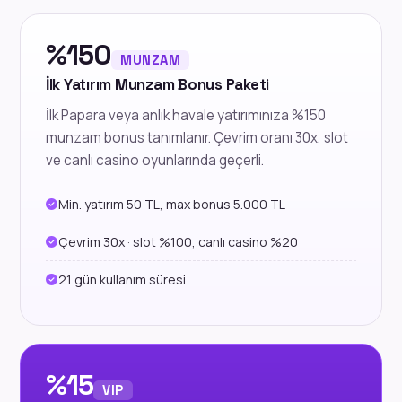
%150
MUNZAM
İlk Yatırım Munzam Bonus Paketi
İlk Papara veya anlık havale yatırımınıza %150
munzam bonus tanımlanır. Çevrim oranı 30x, slot
ve canlı casino oyunlarında geçerli.
Min. yatırım 50 TL, max bonus 5.000 TL
Çevrim 30x · slot %100, canlı casino %20
21 gün kullanım süresi
%15
VIP