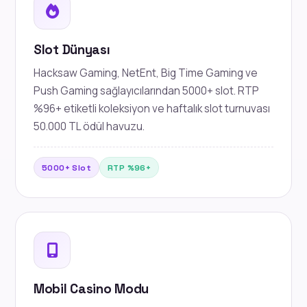
Slot Dünyası
Hacksaw Gaming, NetEnt, Big Time Gaming ve
Push Gaming sağlayıcılarından 5000+ slot. RTP
%96+ etiketli koleksiyon ve haftalık slot turnuvası
50.000 TL ödül havuzu.
5000+ Slot
RTP %96+
Mobil Casino Modu