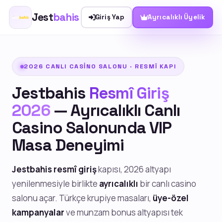
Jest
bahis
Giriş Yap
Ayrıcalıklı Üyelik
2026 CANLI CASINO SALONU · RESMÎ KAPI
Jestbahis
Resmî Giriş
2026
— Ayrıcalıklı Canlı
Casino Salonunda VIP
Masa Deneyimi
Jestbahis resmî giriş
kapısı, 2026 altyapı
yenilenmesiyle birlikte
ayrıcalıklı
bir canlı casino
salonu açar. Türkçe krupiye masaları,
üye-özel
kampanyalar
ve munzam bonus altyapısı tek