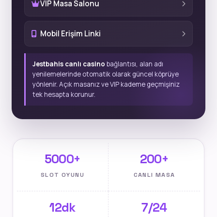
VIP Masa Salonu
Mobil Erişim Linki
Jestbahis canlı casino
bağlantısı, alan adı
yenilemelerinde otomatik olarak güncel köprüye
yönlenir. Açık masanız ve VIP kademe geçmişiniz
tek hesapta korunur.
5000+
200+
SLOT OYUNU
CANLI MASA
12dk
7/24