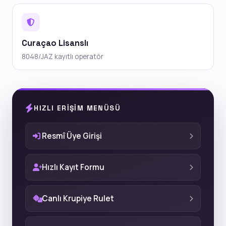
Curaçao Lisanslı
8048/JAZ kayıtlı operatör
HIZLI ERIŞIM MENÜSÜ
Resmî Üye Girişi
Hızlı Kayıt Formu
Canlı Krupiye Rulet