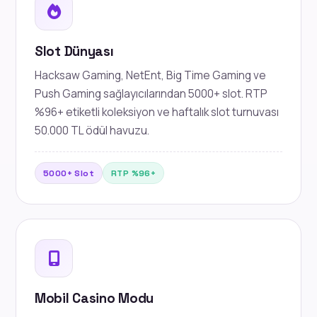
Slot Dünyası
Hacksaw Gaming, NetEnt, Big Time Gaming ve
Push Gaming sağlayıcılarından 5000+ slot. RTP
%96+ etiketli koleksiyon ve haftalık slot turnuvası
50.000 TL ödül havuzu.
5000+ Slot
RTP %96+
Mobil Casino Modu