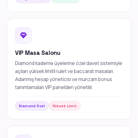
VIP Masa Salonu
Diamond kademe üyelerine özel davet sistemiyle
açılan yüksek limitli rulet ve baccarat masaları.
Adanmış hesap yöneticisi ve munzam bonus
tanımlamaları VIP panelden yönetilir.
Diamond Özel
Yüksek Limit