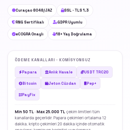
Curaçao 8048/JAZ
SSL · TLS 1.3
RNG Sertifikalı
GDPR Uyumlu
eCOGRA Onaylı
18+ Yaş Doğrulama
ÖDEME KANALLARI · KOMISYONSUZ
Papara
Anlık Havale
USDT TRC20
Bitcoin
Jeton Cüzdan
Pep+
PayFix
Min 50 TL · Max 25.000 TL
çekim limitleri tüm
kanallarda geçerlidir. Papara çekimleri ortalama 12
dakika, kripto çekimleri 20 dakika içinde otomatik