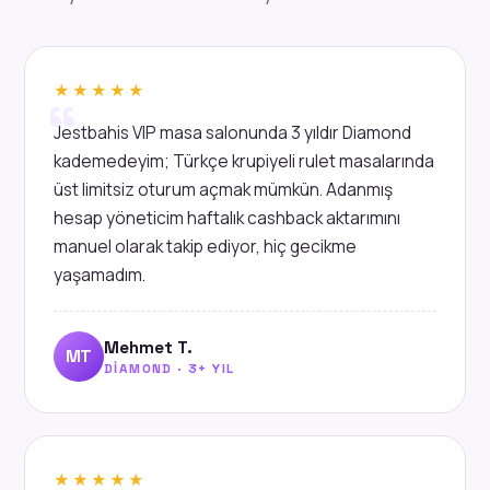
★★★★★
Jestbahis VIP masa salonunda 3 yıldır Diamond
kademedeyim; Türkçe krupiyeli rulet masalarında
üst limitsiz oturum açmak mümkün. Adanmış
hesap yöneticim haftalık cashback aktarımını
manuel olarak takip ediyor, hiç gecikme
yaşamadım.
Mehmet T.
MT
DIAMOND · 3+ YIL
★★★★★