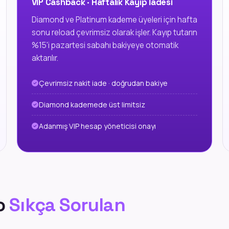
VIP Cashback · Haftalık Kayıp İadesi
Diamond ve Platinum kademe üyeleri için hafta
sonu reload çevrimsiz olarak işler. Kayıp tutarın
%15'i pazartesi sabahı bakiyeye otomatik
aktarılır.
Çevrimsiz nakit iade · doğrudan bakiye
Diamond kademede üst limitsiz
Adanmış VIP hesap yöneticisi onayı
no
Sıkça Sorulan