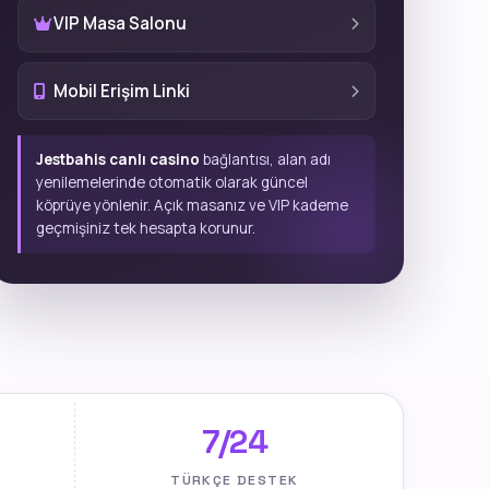
VIP Masa Salonu
Mobil Erişim Linki
Jestbahis canlı casino
bağlantısı, alan adı
yenilemelerinde otomatik olarak güncel
köprüye yönlenir. Açık masanız ve VIP kademe
geçmişiniz tek hesapta korunur.
7/24
TÜRKÇE DESTEK