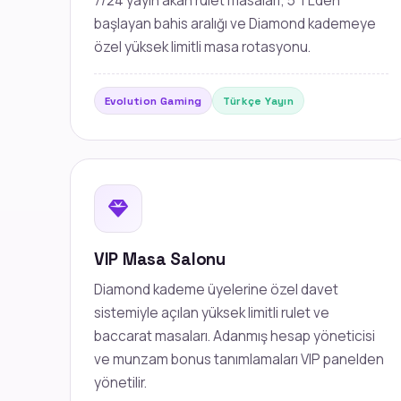
7/24 yayın akan rulet masaları; 5 TL'den
başlayan bahis aralığı ve Diamond kademeye
özel yüksek limitli masa rotasyonu.
Evolution Gaming
Türkçe Yayın
VIP Masa Salonu
Diamond kademe üyelerine özel davet
sistemiyle açılan yüksek limitli rulet ve
baccarat masaları. Adanmış hesap yöneticisi
ve munzam bonus tanımlamaları VIP panelden
yönetilir.