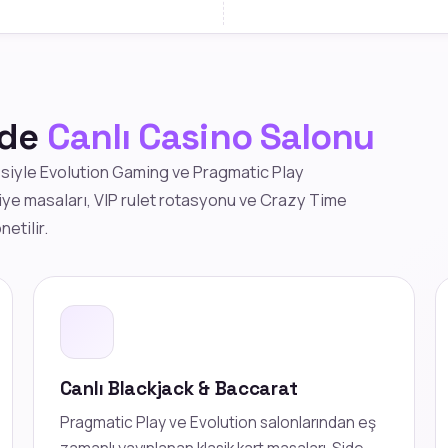
nde
Canlı Casino Salonu
esiyle Evolution Gaming ve Pragmatic Play
iye masaları, VIP rulet rotasyonu ve Crazy Time
etilir.
Canlı Blackjack & Baccarat
Pragmatic Play ve Evolution salonlarından eş