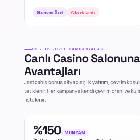
Diamond Özel
Yüksek Limit
02 · ÜYE-ÖZEL KAMPANYALAR
Canlı Casino Salonun
Avantajları
Jestbahis bonus altyapısı; ilk yatırım, çevrim koş
tetiklenir. Her kampanya kendi çevrim oranı ve kulla
listelenir.
%150
MUNZAM