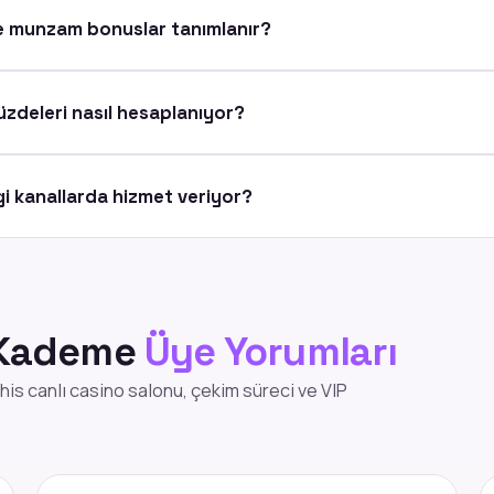
ve munzam bonuslar tanımlanır?
üzdeleri nasıl hesaplanıyor?
gi kanallarda hizmet veriyor?
 Kademe
Üye Yorumları
is canlı casino salonu, çekim süreci ve VIP