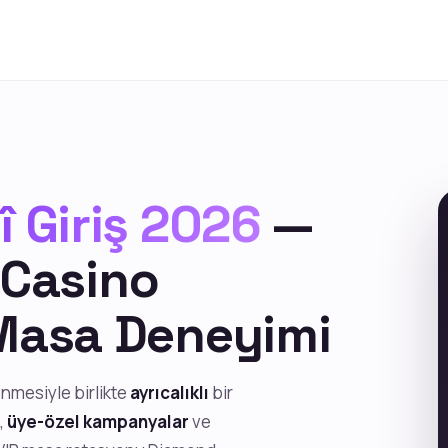
 Giriş 2026
—
ı Casino
Masa Deneyimi
enmesiyle birlikte
ayrıcalıklı
bir
,
üye-özel kampanyalar
ve