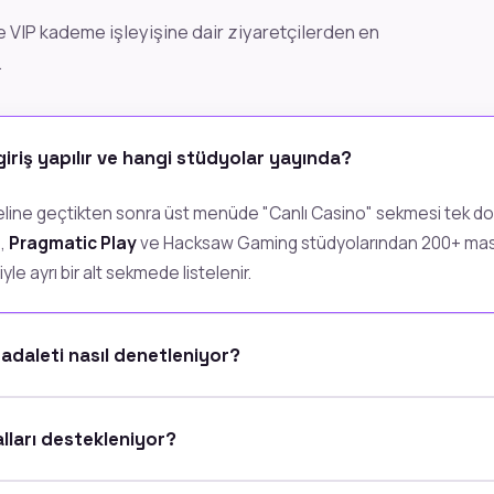
ve VIP kademe işleyişine dair ziyaretçilerden en
.
giriş yapılır ve hangi stüdyolar yayında?
neline geçtikten sonra üst menüde "Canlı Casino" sekmesi tek d
g
,
Pragmatic Play
ve Hacksaw Gaming stüdyolarından 200+ mas
le ayrı bir alt sekmede listelenir.
adaleti nasıl denetleniyor?
lları destekleniyor?