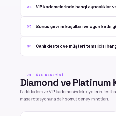
VIP kademelerinde hangi ayrıcalıklar 
Q4
Bonus çevrim koşulları ve oyun katkı y
Q5
Canlı destek ve müşteri temsilcisi han
Q6
04 · ÜYE DENEYIMI
Diamond ve Platinum
Farklı kıdem ve VIP kademesindeki üyelerin Jestbah
masa rotasyonuna dair somut deneyim notları.