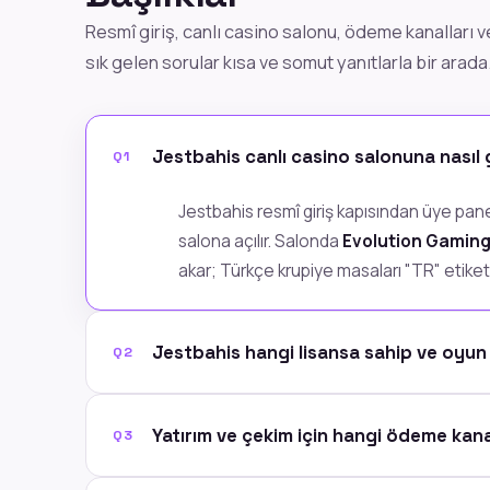
Resmî giriş, canlı casino salonu, ödeme kanalları 
sık gelen sorular kısa ve somut yanıtlarla bir arada
Jestbahis canlı casino salonuna nasıl 
Q1
Jestbahis resmî giriş kapısından üye pa
salona açılır. Salonda
Evolution Gamin
akar; Türkçe krupiye masaları "TR" etiketiy
Jestbahis hangi lisansa sahip ve oyun 
Q2
Yatırım ve çekim için hangi ödeme kana
Q3