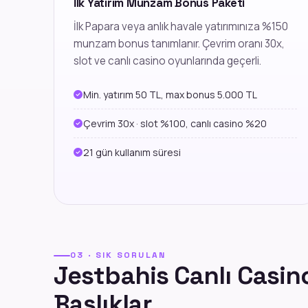
İlk Yatırım Munzam Bonus Paketi
İlk Papara veya anlık havale yatırımınıza %150
munzam bonus tanımlanır. Çevrim oranı 30x,
slot ve canlı casino oyunlarında geçerli.
Min. yatırım 50 TL, max bonus 5.000 TL
Çevrim 30x · slot %100, canlı casino %20
21 gün kullanım süresi
03 · SIK SORULAN
Jestbahis Canlı Casi
Başlıklar