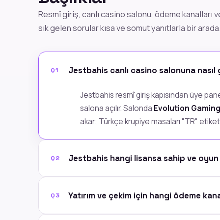
Resmî giriş, canlı casino salonu, ödeme kanalları 
sık gelen sorular kısa ve somut yanıtlarla bir arada
Jestbahis canlı casino salonuna nasıl 
Q1
Jestbahis resmî giriş kapısından üye pa
salona açılır. Salonda
Evolution Gamin
akar; Türkçe krupiye masaları "TR" etiketiy
Jestbahis hangi lisansa sahip ve oyun 
Q2
Yatırım ve çekim için hangi ödeme kana
Q3