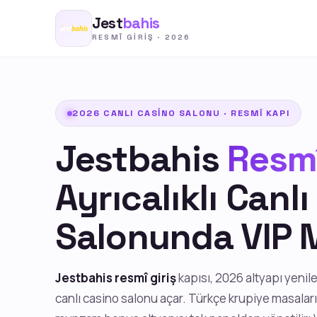
Jest
bahis
RESMÎ GIRIŞ · 2026
2026 CANLI CASINO SALONU · RESMÎ KAPI
Jestbahis
Resmî
Ayrıcalıklı Canl
Salonunda VIP 
Jestbahis resmî giriş
kapısı, 2026 altyapı yenil
canlı casino salonu açar. Türkçe krupiye masaları