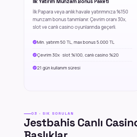
İlk Yatırım Munzam Bonus Paketi
İlk Papara veya anlık havale yatırımınıza %150
munzam bonus tanımlanır. Çevrim oranı 30x,
slot ve canlı casino oyunlarında geçerli.
Min. yatırım 50 TL, max bonus 5.000 TL
Çevrim 30x · slot %100, canlı casino %20
21 gün kullanım süresi
03 · SIK SORULAN
Jestbahis Canlı Casi
Başlıklar