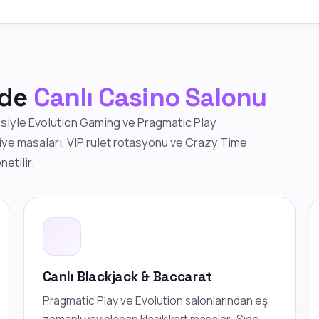
nde
Canlı Casino Salonu
esiyle Evolution Gaming ve Pragmatic Play
iye masaları, VIP rulet rotasyonu ve Crazy Time
etilir.
Canlı Blackjack & Baccarat
Pragmatic Play ve Evolution salonlarından eş