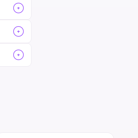
+
+
+