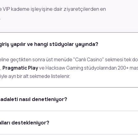
ve VIP kademe işleyişine dair ziyaretçilerden en
.
giriş yapılır ve hangi stüdyolar yayında?
neline geçtikten sonra üst menüde "Canlı Casino" sekmesi tek d
g
,
Pragmatic Play
ve Hacksaw Gaming stüdyolarından 200+ mas
le ayrı bir alt sekmede listelenir.
adaleti nasıl denetleniyor?
lları destekleniyor?