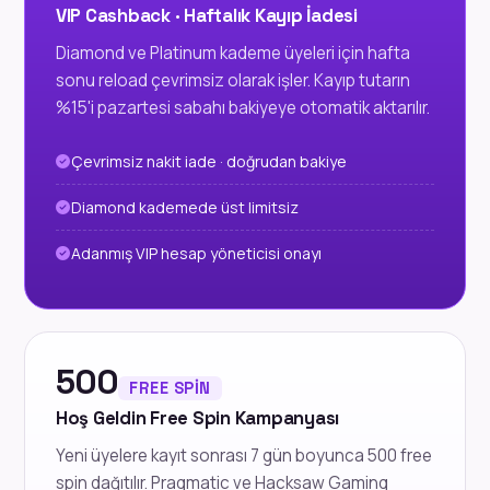
VIP Cashback · Haftalık Kayıp İadesi
Diamond ve Platinum kademe üyeleri için hafta
sonu reload çevrimsiz olarak işler. Kayıp tutarın
%15'i pazartesi sabahı bakiyeye otomatik aktarılır.
Çevrimsiz nakit iade · doğrudan bakiye
Diamond kademede üst limitsiz
Adanmış VIP hesap yöneticisi onayı
500
FREE SPIN
Hoş Geldin Free Spin Kampanyası
Yeni üyelere kayıt sonrası 7 gün boyunca 500 free
spin dağıtılır. Pragmatic ve Hacksaw Gaming