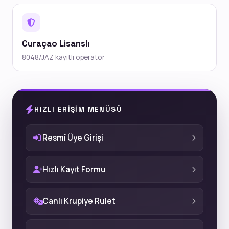
Curaçao Lisanslı
8048/JAZ kayıtlı operatör
HIZLI ERIŞIM MENÜSÜ
Resmî Üye Girişi
Hızlı Kayıt Formu
Canlı Krupiye Rulet