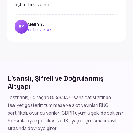
açtım, hızlı ve net.
Selin Y.
SY
ELITE · 7 AY
Lisanslı, Şifreli ve Doğrulanmış
Altyapı
Jestbahis, Curaçao 8048/JAZ lisans çatısı altında
faaliyet gösterir; tüm masa ve slot yayınları RNG
sertifikalı, oyuncu verileri GDPR uyumlu şekilde saklanır.
Sorumlu oyun politikası ve 18+ yaş doğrulaması kayıt
sırasında devreye girer.