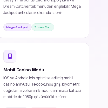
Crazy Time bonus turu, Monopoly Live ve
Dream Catcher tek menüden erişilebilir. Mega
Jackpot anlık olarak ekranda izlenir.
Mega Jackpot
Bonus Turu
Mobil Casino Modu
iOS ve Android için optimize edilmiş mobil
casino arayüzü. Tek dokunuş giriş, biyometrik
doğrulama ve karanlık mod; canlı masa kalitesi
mobilde de 1080p çözünürlükte sürer.