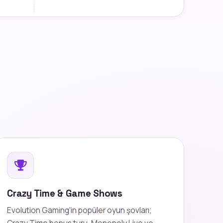
Crazy Time & Game Shows
Evolution Gaming'in popüler oyun şovları;