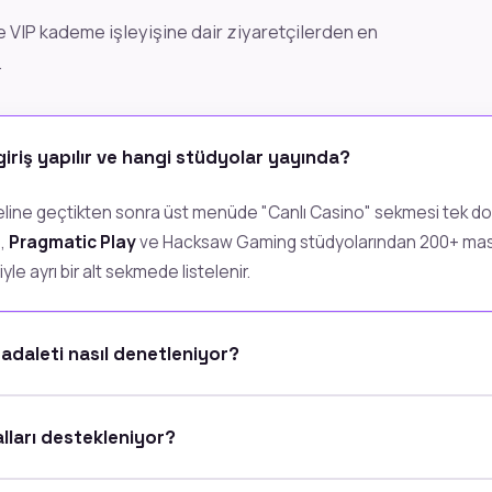
ve VIP kademe işleyişine dair ziyaretçilerden en
.
giriş yapılır ve hangi stüdyolar yayında?
neline geçtikten sonra üst menüde "Canlı Casino" sekmesi tek d
g
,
Pragmatic Play
ve Hacksaw Gaming stüdyolarından 200+ mas
le ayrı bir alt sekmede listelenir.
adaleti nasıl denetleniyor?
lları destekleniyor?