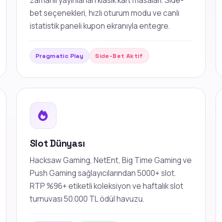
zamanlı yayınlanan klasik kart masaları. Side-
bet seçenekleri, hızlı oturum modu ve canlı
istatistik paneli kupon ekranıyla entegre.
Pragmatic Play
Side-Bet Aktif
Slot Dünyası
Hacksaw Gaming, NetEnt, Big Time Gaming ve
Push Gaming sağlayıcılarından 5000+ slot.
RTP %96+ etiketli koleksiyon ve haftalık slot
turnuvası 50.000 TL ödül havuzu.