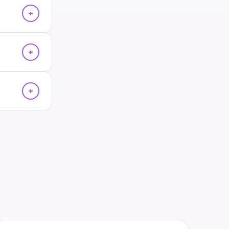
+
+
+