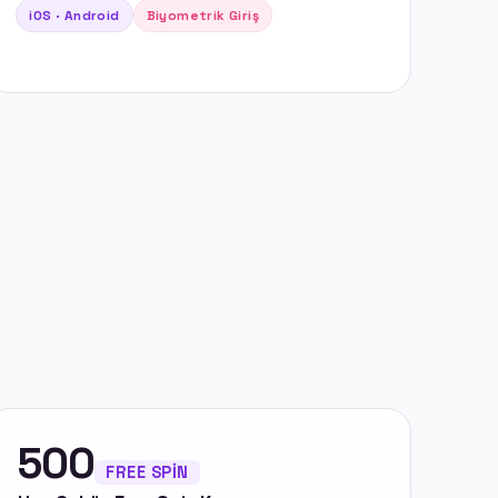
iOS · Android
Biyometrik Giriş
500
FREE SPIN