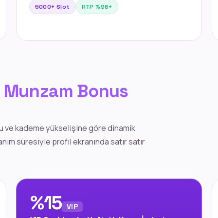
5000+ Slot
RTP %96+
a
Munzam Bonus
ulu ve kademe yükselişine göre dinamik
nım süresiyle profil ekranında satır satır
%15
VIP