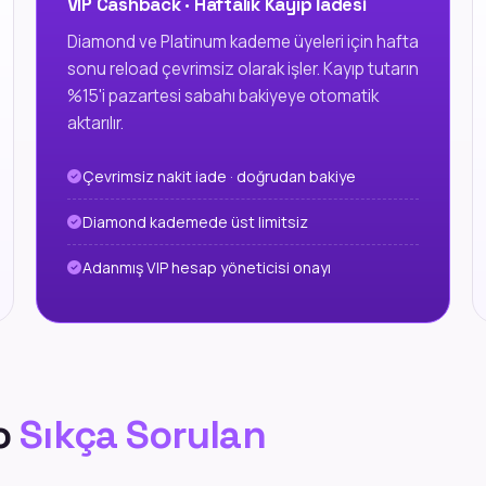
VIP Cashback · Haftalık Kayıp İadesi
Diamond ve Platinum kademe üyeleri için hafta
sonu reload çevrimsiz olarak işler. Kayıp tutarın
%15'i pazartesi sabahı bakiyeye otomatik
aktarılır.
Çevrimsiz nakit iade · doğrudan bakiye
Diamond kademede üst limitsiz
Adanmış VIP hesap yöneticisi onayı
no
Sıkça Sorulan