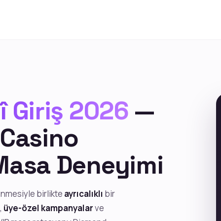
 Giriş 2026
—
ı Casino
Masa Deneyimi
enmesiyle birlikte
ayrıcalıklı
bir
,
üye-özel kampanyalar
ve