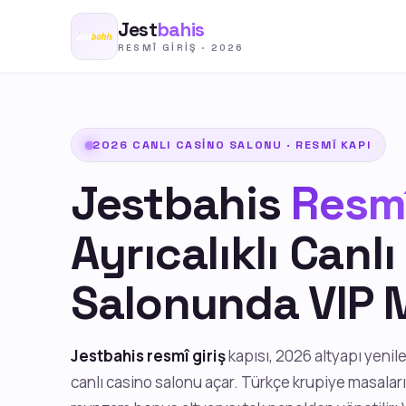
Jest
bahis
RESMÎ GIRIŞ · 2026
2026 CANLI CASINO SALONU · RESMÎ KAPI
Jestbahis
Resmî
Ayrıcalıklı Canl
Salonunda VIP 
Jestbahis resmî giriş
kapısı, 2026 altyapı yenil
canlı casino salonu açar. Türkçe krupiye masaları