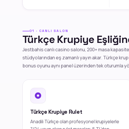
01 · CANLI SALON
Türkçe Krupiye Eşliği
Jestbahis canlı casino salonu, 200+ masa kapasit
stüdyolarından eş zamanlı yayın akar. Türkçe krup
bonus oyunu aynı panel üzerinden tek oturumla yön
Türkçe Krupiye Rulet
Anadili Türkçe olan profesyonel krupiyelerle