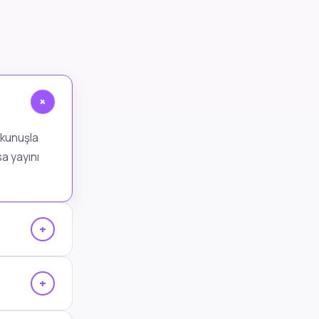
+
okunuşla
a yayını
+
+