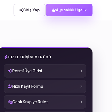
Giriş Yap
Ayrıcalıklı Üyelik
HIZLI ERIŞIM MENÜSÜ
Resmî Üye Girişi
Hızlı Kayıt Formu
Canlı Krupiye Rulet