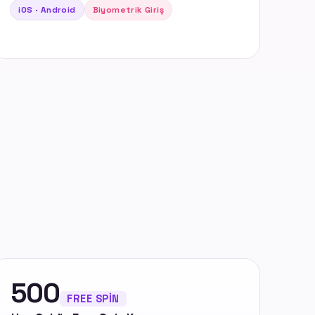
iOS · Android
Biyometrik Giriş
500
FREE SPIN