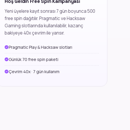
Hoş Geldin Free Spin Kampanyası
Yeni üyelere kayıt sonrası 7 gün boyunca 500
free spin dağıtılır. Pragmatic ve Hacksaw
Gaming slotlarında kullanılabilir, kazanç
bakiyeye 40x çevrim ile yansır.
Pragmatic Play & Hacksaw slotları
Günlük 70 free spin paketi
Çevrim 40x · 7 gün kullanım