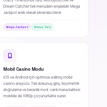
Crazy Time bonus turu, Monopoly Live ve
Dream Catcher tek menüden erişilebilir. Mega
Jackpot anlık olarak ekranda izlenir.
Mega Jackpot
Bonus Turu
Mobil Casino Modu
iOS ve Android için optimize edilmiş mobil
casino arayüzü. Tek dokunuş giriş, biyometrik
doğrulama ve karanlık mod; canlı masa kalitesi
mobilde de 1080p çözünürlükte sürer.