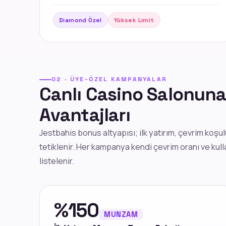
Diamond Özel
Yüksek Limit
02 · ÜYE-ÖZEL KAMPANYALAR
Canlı Casino Salonun
Avantajları
Jestbahis bonus altyapısı; ilk yatırım, çevrim koş
tetiklenir. Her kampanya kendi çevrim oranı ve kulla
listelenir.
%150
MUNZAM