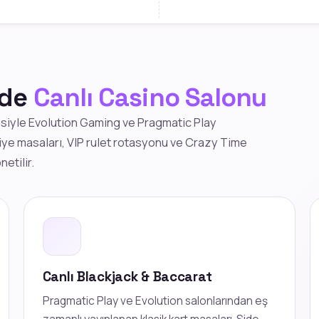
nde
Canlı Casino Salonu
esiyle Evolution Gaming ve Pragmatic Play
iye masaları, VIP rulet rotasyonu ve Crazy Time
etilir.
Canlı Blackjack & Baccarat
Pragmatic Play ve Evolution salonlarından eş