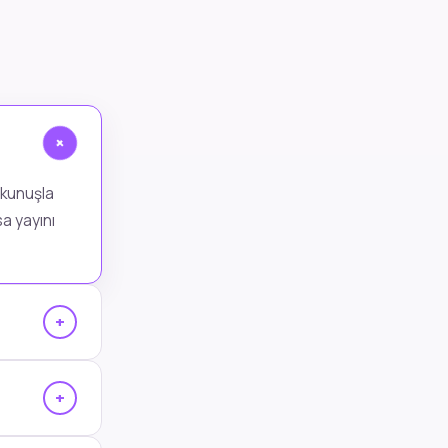
+
okunuşla
a yayını
+
+