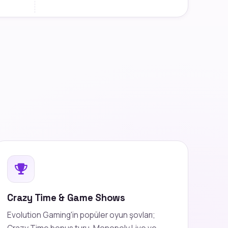
Crazy Time & Game Shows
Evolution Gaming'in popüler oyun şovları;