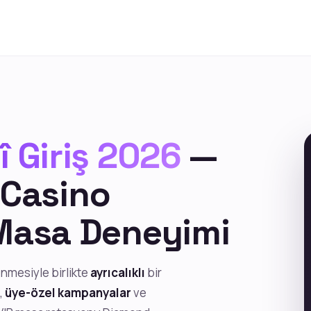
 Giriş 2026
—
ı Casino
Masa Deneyimi
enmesiyle birlikte
ayrıcalıklı
bir
,
üye-özel kampanyalar
ve