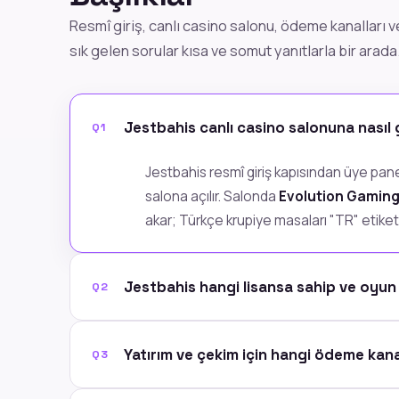
Resmî giriş, canlı casino salonu, ödeme kanalları 
sık gelen sorular kısa ve somut yanıtlarla bir arada
Jestbahis canlı casino salonuna nasıl 
Q1
Jestbahis resmî giriş kapısından üye pa
salona açılır. Salonda
Evolution Gamin
akar; Türkçe krupiye masaları "TR" etiketiy
Jestbahis hangi lisansa sahip ve oyun 
Q2
Yatırım ve çekim için hangi ödeme kana
Q3