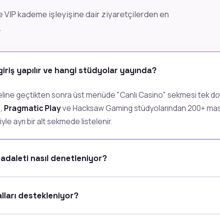
ve VIP kademe işleyişine dair ziyaretçilerden en
.
giriş yapılır ve hangi stüdyolar yayında?
neline geçtikten sonra üst menüde "Canlı Casino" sekmesi tek d
g
,
Pragmatic Play
ve Hacksaw Gaming stüdyolarından 200+ mas
le ayrı bir alt sekmede listelenir.
adaleti nasıl denetleniyor?
lları destekleniyor?