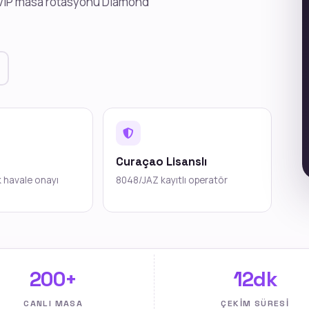
 VIP masa rotasyonu Diamond
Curaçao Lisanslı
k havale onayı
8048/JAZ kayıtlı operatör
200+
12dk
CANLI MASA
ÇEKIM SÜRESI