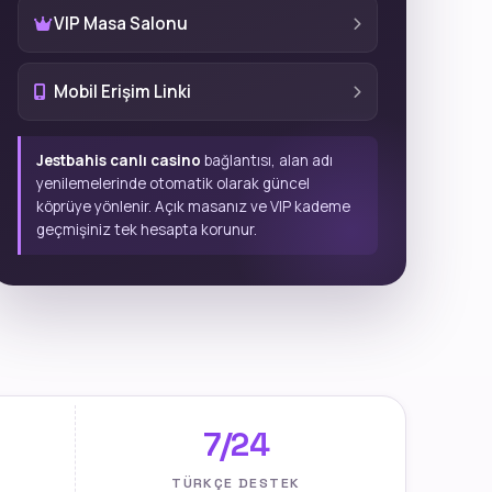
VIP Masa Salonu
Mobil Erişim Linki
Jestbahis canlı casino
bağlantısı, alan adı
yenilemelerinde otomatik olarak güncel
köprüye yönlenir. Açık masanız ve VIP kademe
geçmişiniz tek hesapta korunur.
7/24
TÜRKÇE DESTEK