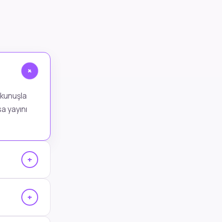
+
okunuşla
a yayını
+
+