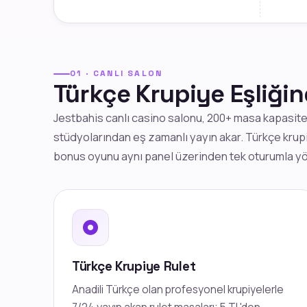
01 · CANLI SALON
Türkçe Krupiye Eşliği
Jestbahis canlı casino salonu, 200+ masa kapasit
stüdyolarından eş zamanlı yayın akar. Türkçe krup
bonus oyunu aynı panel üzerinden tek oturumla yön
Türkçe Krupiye Rulet
Anadili Türkçe olan profesyonel krupiyelerle