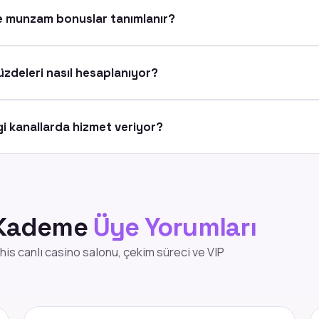
ve munzam bonuslar tanımlanır?
üzdeleri nasıl hesaplanıyor?
gi kanallarda hizmet veriyor?
 Kademe
Üye Yorumları
is canlı casino salonu, çekim süreci ve VIP