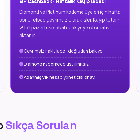
VIP Cashback · Haftalık Kayıp İadesi
Diamond ve Platinum kademe üyeleri için hafta
sonu reload çevrimsiz olarak işler. Kayıp tutarın
%15'i pazartesi sabahı bakiyeye otomatik
aktarılır.
Çevrimsiz nakit iade · doğrudan bakiye
Diamond kademede üst limitsiz
Adanmış VIP hesap yöneticisi onayı
no
Sıkça Sorulan