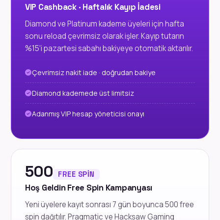
VIP Cashback · Haftalık Kayıp İadesi
Diamond ve Platinum kademe üyeleri için hafta
sonu reload çevrimsiz olarak işler. Kayıp tutarın
%15'i pazartesi sabahı bakiyeye otomatik aktarılır.
Çevrimsiz nakit iade · doğrudan bakiye
Diamond kademede üst limitsiz
Adanmış VIP hesap yöneticisi onayı
500
FREE SPIN
Hoş Geldin Free Spin Kampanyası
Yeni üyelere kayıt sonrası 7 gün boyunca 500 free
spin dağıtılır. Pragmatic ve Hacksaw Gaming