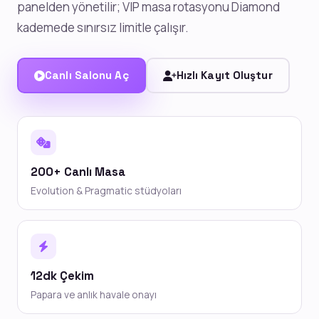
panelden yönetilir; VIP masa rotasyonu Diamond
kademede sınırsız limitle çalışır.
Canlı Salonu Aç
Hızlı Kayıt Oluştur
200+ Canlı Masa
Evolution & Pragmatic stüdyoları
12dk Çekim
Papara ve anlık havale onayı