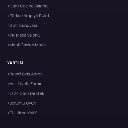
Canlı Casino Salonu
Türkçe Krupiye Rulet
Slot Turnuvası
VIP Masa Salonu
Mobil Casino Modu
YARDIM
Resmî Giriş Adresi
Hızlı Üyelik Formu
7/24 Canlı Destek
Sorumlu Oyun
Gizlilik ve KVKK