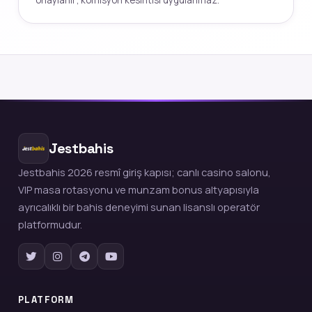
onaylanır; komisyon kesintisi uygulanmaz.
Jestbahis
Jestbahis 2026 resmî giriş kapısı; canlı casino salonu,
VIP masa rotasyonu ve munzam bonus altyapısıyla
ayrıcalıklı bir bahis deneyimi sunan lisanslı operatör
platformudur.
PLATFORM