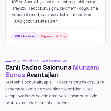
iOS ve Android için optimize edilmiş mobil casino
arayüzü. Tek dokunuş giriş, biyometrik doğrulama
ve karanlık mod; canlı masa kalitesi mobilde de
1080p çözünürlükte sürer.
iOS · Android
Biyometrik Giriş
02 · ÜYE-ÖZEL KAMPANYALAR
Canlı Casino Salonuna
Munzam
Bonus
Avantajları
Jestbahis bonus altyapısı; ilk yatırım, çevrim koşulu ve
kademe yükselişine göre dinamik tetiklenir. Her
kampanya kendi çevrim oranı ve kullanım süresiyle
profil ekranında satır satır listelenir.