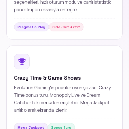
seçenekleri, hızlı oturum modu ve canlı istatistik
paneli kupon ekranıyla entegre.
Pragmatic Play
Side-Bet Aktif
Crazy Time & Game Shows
Evolution Gaming'in popüler oyun şovları; Crazy
Time bonus turu, Monopoly Live ve Dream
Catcher tek menüden erişilebilir. Mega Jackpot
anlık olarak ekranda izlenir.
Mega Jackpot
Bonus Turu