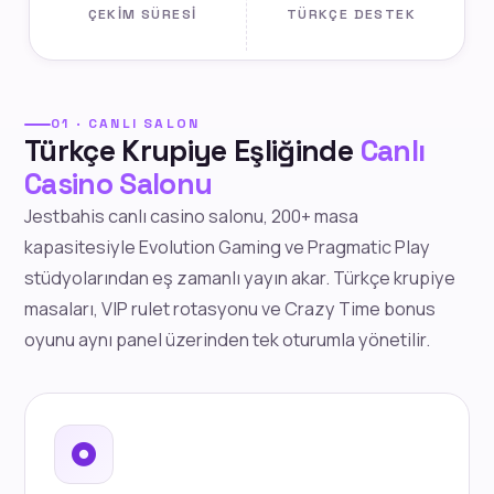
ÇEKIM SÜRESI
TÜRKÇE DESTEK
01 · CANLI SALON
Türkçe Krupiye Eşliğinde
Canlı
Casino Salonu
Jestbahis canlı casino salonu, 200+ masa
kapasitesiyle Evolution Gaming ve Pragmatic Play
stüdyolarından eş zamanlı yayın akar. Türkçe krupiye
masaları, VIP rulet rotasyonu ve Crazy Time bonus
oyunu aynı panel üzerinden tek oturumla yönetilir.