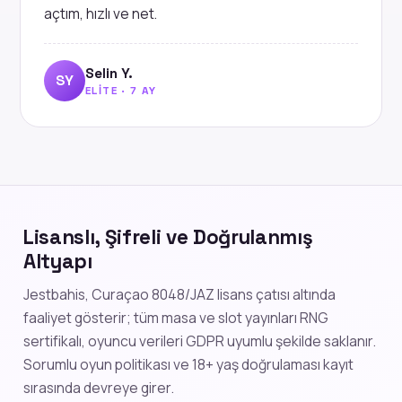
açtım, hızlı ve net.
Selin Y.
SY
ELITE · 7 AY
Lisanslı, Şifreli ve Doğrulanmış
Altyapı
Jestbahis, Curaçao 8048/JAZ lisans çatısı altında
faaliyet gösterir; tüm masa ve slot yayınları RNG
sertifikalı, oyuncu verileri GDPR uyumlu şekilde saklanır.
Sorumlu oyun politikası ve 18+ yaş doğrulaması kayıt
sırasında devreye girer.