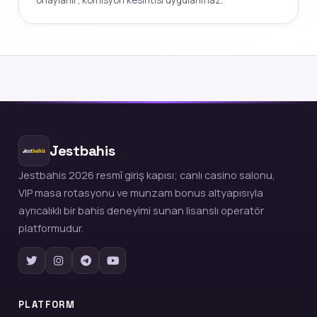
onaylanır; komisyon kesintisi uygulanmaz.
Jestbahis
Jestbahis 2026 resmî giriş kapısı; canlı casino salonu,
VIP masa rotasyonu ve munzam bonus altyapısıyla
ayrıcalıklı bir bahis deneyimi sunan lisanslı operatör
platformudur.
PLATFORM