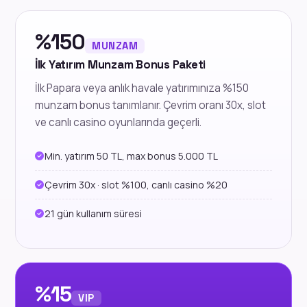
%150
MUNZAM
İlk Yatırım Munzam Bonus Paketi
İlk Papara veya anlık havale yatırımınıza %150
munzam bonus tanımlanır. Çevrim oranı 30x, slot
ve canlı casino oyunlarında geçerli.
Min. yatırım 50 TL, max bonus 5.000 TL
Çevrim 30x · slot %100, canlı casino %20
21 gün kullanım süresi
%15
VIP