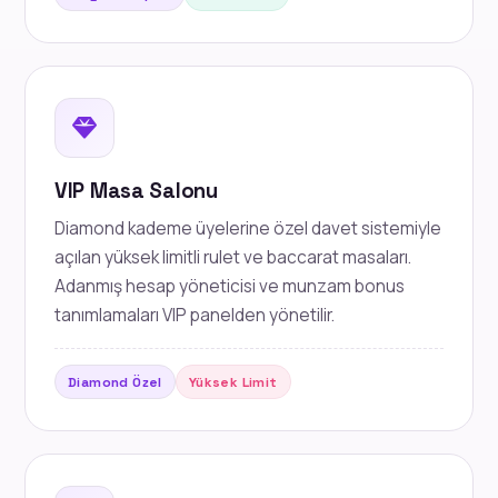
VIP Masa Salonu
Diamond kademe üyelerine özel davet sistemiyle
açılan yüksek limitli rulet ve baccarat masaları.
Adanmış hesap yöneticisi ve munzam bonus
tanımlamaları VIP panelden yönetilir.
Diamond Özel
Yüksek Limit