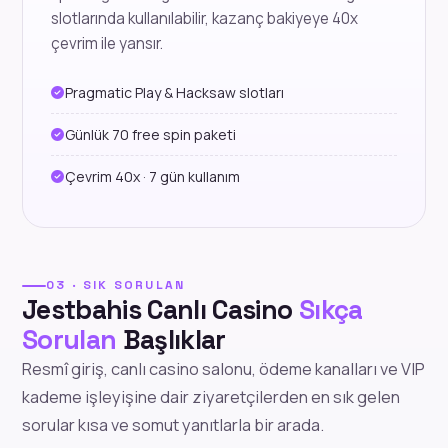
slotlarında kullanılabilir, kazanç bakiyeye 40x
çevrim ile yansır.
Pragmatic Play & Hacksaw slotları
Günlük 70 free spin paketi
Çevrim 40x · 7 gün kullanım
03 · SIK SORULAN
Jestbahis Canlı Casino
Sıkça
Sorulan
Başlıklar
Resmî giriş, canlı casino salonu, ödeme kanalları ve VIP
kademe işleyişine dair ziyaretçilerden en sık gelen
sorular kısa ve somut yanıtlarla bir arada.