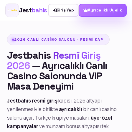
Jest
bahis
Giriş Yap
Ayrıcalıklı Üyelik
2026 CANLI CASINO SALONU · RESMÎ KAPI
Jestbahis
Resmî Giriş
2026
— Ayrıcalıklı Canlı
Casino Salonunda VIP
Masa Deneyimi
Jestbahis resmî giriş
kapısı, 2026 altyapı
yenilenmesiyle birlikte
ayrıcalıklı
bir canlı casino
salonu açar. Türkçe krupiye masaları,
üye-özel
kampanyalar
ve munzam bonus altyapısı tek