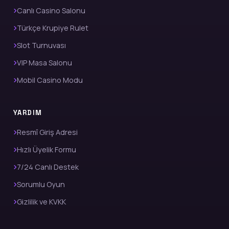
Canlı Casino Salonu
Türkçe Krupiye Rulet
Slot Turnuvası
VIP Masa Salonu
Mobil Casino Modu
YARDIM
Resmî Giriş Adresi
Hızlı Üyelik Formu
7/24 Canlı Destek
Sorumlu Oyun
Gizlilik ve KVKK