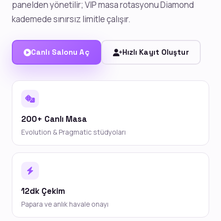
panelden yönetilir; VIP masa rotasyonu Diamond
kademede sınırsız limitle çalışır.
Canlı Salonu Aç
Hızlı Kayıt Oluştur
200+ Canlı Masa
Evolution & Pragmatic stüdyoları
12dk Çekim
Papara ve anlık havale onayı