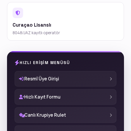
Curaçao Lisanslı
8048/JAZ kayıtlı operatör
HIZLI ERIŞIM MENÜSÜ
Resmî Üye Girişi
Hızlı Kayıt Formu
Canlı Krupiye Rulet