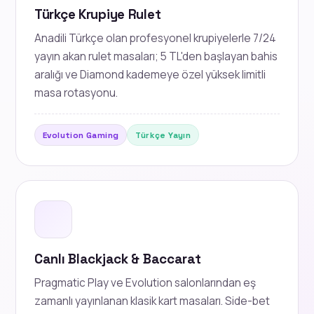
Türkçe Krupiye Rulet
Anadili Türkçe olan profesyonel krupiyelerle 7/24
yayın akan rulet masaları; 5 TL'den başlayan bahis
aralığı ve Diamond kademeye özel yüksek limitli
masa rotasyonu.
Evolution Gaming
Türkçe Yayın
Canlı Blackjack & Baccarat
Pragmatic Play ve Evolution salonlarından eş
zamanlı yayınlanan klasik kart masaları. Side-bet