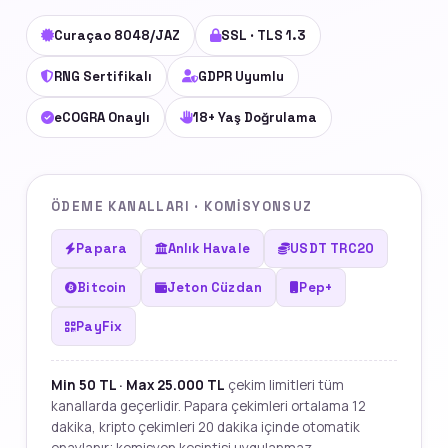
Curaçao 8048/JAZ
SSL · TLS 1.3
RNG Sertifikalı
GDPR Uyumlu
eCOGRA Onaylı
18+ Yaş Doğrulama
ÖDEME KANALLARI · KOMISYONSUZ
Papara
Anlık Havale
USDT TRC20
Bitcoin
Jeton Cüzdan
Pep+
PayFix
Min 50 TL · Max 25.000 TL
çekim limitleri tüm
kanallarda geçerlidir. Papara çekimleri ortalama 12
dakika, kripto çekimleri 20 dakika içinde otomatik