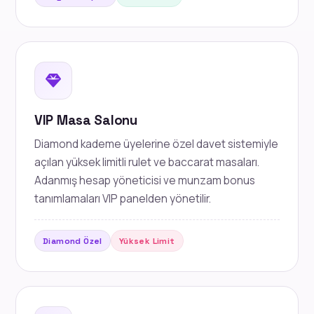
VIP Masa Salonu
Diamond kademe üyelerine özel davet sistemiyle
açılan yüksek limitli rulet ve baccarat masaları.
Adanmış hesap yöneticisi ve munzam bonus
tanımlamaları VIP panelden yönetilir.
Diamond Özel
Yüksek Limit