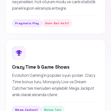
seçenekleri, hızlı oturum modu ve canlı istatistik
paneli kupon ekranıyla entegre.
Pragmatic Play
Side-Bet Aktif
Crazy Time & Game Shows
Evolution Gaming'in popüler oyun şovları; Crazy
Time bonus turu, Monopoly Live ve Dream
Catcher tek menüden erişilebilir. Mega Jackpot
anlık olarak ekranda izlenir.
Mega Jackpot
Bonus Turu