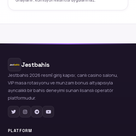
onaylanır; komisyon kesintisi uygulanmaz.
Jestbahis
Jestbahis 2026 resmî giriş kapısı; canlı casino salonu,
VIP masa rotasyonu ve munzam bonus altyapısıyla
ayrıcalıklı bir bahis deneyimi sunan lisanslı operatör
platformudur.
PLATFORM