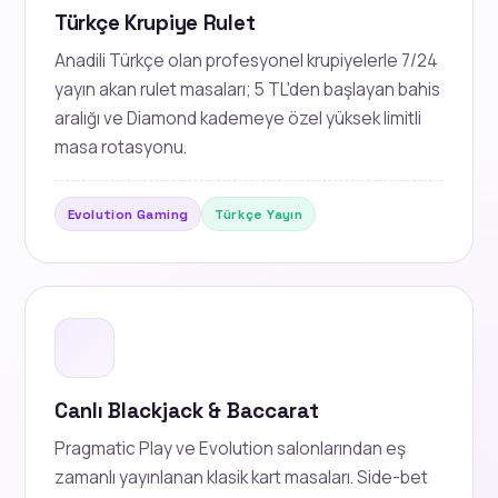
Türkçe Krupiye Rulet
Anadili Türkçe olan profesyonel krupiyelerle 7/24
yayın akan rulet masaları; 5 TL'den başlayan bahis
aralığı ve Diamond kademeye özel yüksek limitli
masa rotasyonu.
Evolution Gaming
Türkçe Yayın
Canlı Blackjack & Baccarat
Pragmatic Play ve Evolution salonlarından eş
zamanlı yayınlanan klasik kart masaları. Side-bet