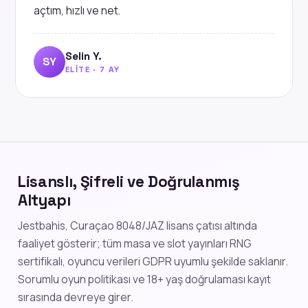
açtım, hızlı ve net.
Selin Y.
SY
ELITE · 7 AY
Lisanslı, Şifreli ve Doğrulanmış
Altyapı
Jestbahis, Curaçao 8048/JAZ lisans çatısı altında
faaliyet gösterir; tüm masa ve slot yayınları RNG
sertifikalı, oyuncu verileri GDPR uyumlu şekilde saklanır.
Sorumlu oyun politikası ve 18+ yaş doğrulaması kayıt
sırasında devreye girer.