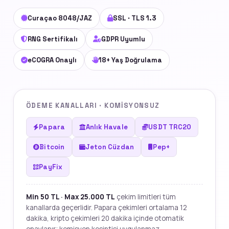
Curaçao 8048/JAZ
SSL · TLS 1.3
RNG Sertifikalı
GDPR Uyumlu
eCOGRA Onaylı
18+ Yaş Doğrulama
ÖDEME KANALLARI · KOMISYONSUZ
Papara
Anlık Havale
USDT TRC20
Bitcoin
Jeton Cüzdan
Pep+
PayFix
Min 50 TL · Max 25.000 TL
çekim limitleri tüm
kanallarda geçerlidir. Papara çekimleri ortalama 12
dakika, kripto çekimleri 20 dakika içinde otomatik