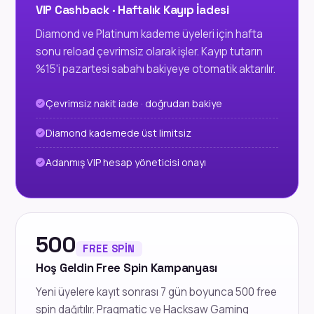
VIP Cashback · Haftalık Kayıp İadesi
Diamond ve Platinum kademe üyeleri için hafta
sonu reload çevrimsiz olarak işler. Kayıp tutarın
%15'i pazartesi sabahı bakiyeye otomatik aktarılır.
Çevrimsiz nakit iade · doğrudan bakiye
Diamond kademede üst limitsiz
Adanmış VIP hesap yöneticisi onayı
500
FREE SPIN
Hoş Geldin Free Spin Kampanyası
Yeni üyelere kayıt sonrası 7 gün boyunca 500 free
spin dağıtılır. Pragmatic ve Hacksaw Gaming