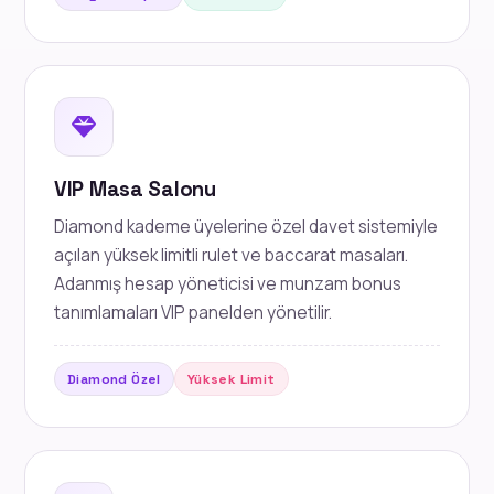
VIP Masa Salonu
Diamond kademe üyelerine özel davet sistemiyle
açılan yüksek limitli rulet ve baccarat masaları.
Adanmış hesap yöneticisi ve munzam bonus
tanımlamaları VIP panelden yönetilir.
Diamond Özel
Yüksek Limit