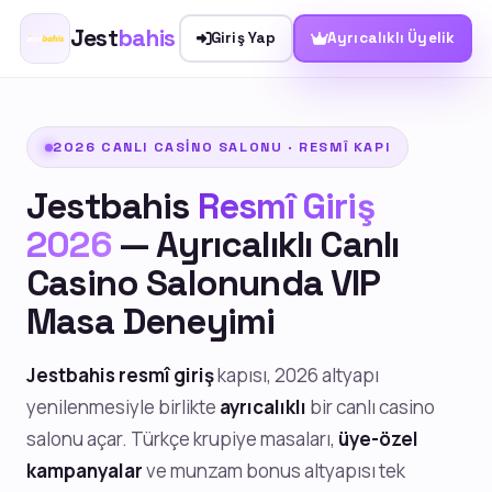
Jest
bahis
Giriş Yap
Ayrıcalıklı Üyelik
2026 CANLI CASINO SALONU · RESMÎ KAPI
Jestbahis
Resmî Giriş
2026
— Ayrıcalıklı Canlı
Casino Salonunda VIP
Masa Deneyimi
Jestbahis resmî giriş
kapısı, 2026 altyapı
yenilenmesiyle birlikte
ayrıcalıklı
bir canlı casino
salonu açar. Türkçe krupiye masaları,
üye-özel
kampanyalar
ve munzam bonus altyapısı tek