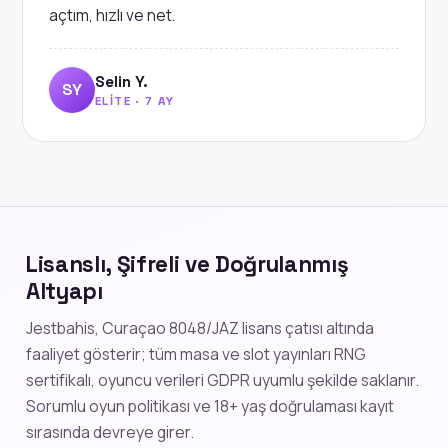
açtım, hızlı ve net.
Selin Y.
SY
ELITE · 7 AY
Lisanslı, Şifreli ve Doğrulanmış
Altyapı
Jestbahis, Curaçao 8048/JAZ lisans çatısı altında
faaliyet gösterir; tüm masa ve slot yayınları RNG
sertifikalı, oyuncu verileri GDPR uyumlu şekilde saklanır.
Sorumlu oyun politikası ve 18+ yaş doğrulaması kayıt
sırasında devreye girer.