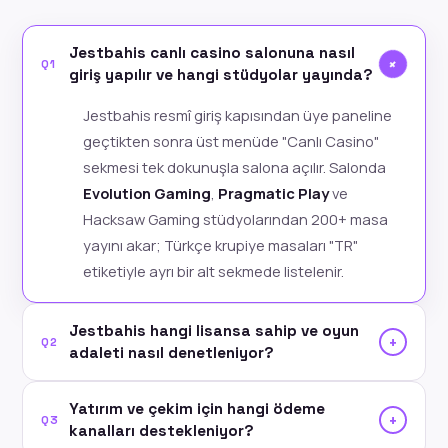
Jestbahis canlı casino salonuna nasıl
+
Q1
giriş yapılır ve hangi stüdyolar yayında?
Jestbahis resmî giriş kapısından üye paneline
geçtikten sonra üst menüde "Canlı Casino"
sekmesi tek dokunuşla salona açılır. Salonda
Evolution Gaming
,
Pragmatic Play
ve
Hacksaw Gaming stüdyolarından 200+ masa
yayını akar; Türkçe krupiye masaları "TR"
etiketiyle ayrı bir alt sekmede listelenir.
Jestbahis hangi lisansa sahip ve oyun
+
Q2
adaleti nasıl denetleniyor?
Yatırım ve çekim için hangi ödeme
+
Q3
kanalları destekleniyor?