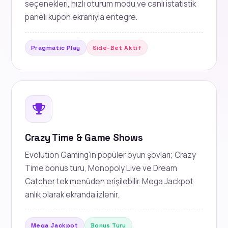
seçenekleri, hızlı oturum modu ve canlı istatistik
paneli kupon ekranıyla entegre.
Pragmatic Play
Side-Bet Aktif
Crazy Time & Game Shows
Evolution Gaming'in popüler oyun şovları; Crazy
Time bonus turu, Monopoly Live ve Dream
Catcher tek menüden erişilebilir. Mega Jackpot
anlık olarak ekranda izlenir.
Mega Jackpot
Bonus Turu