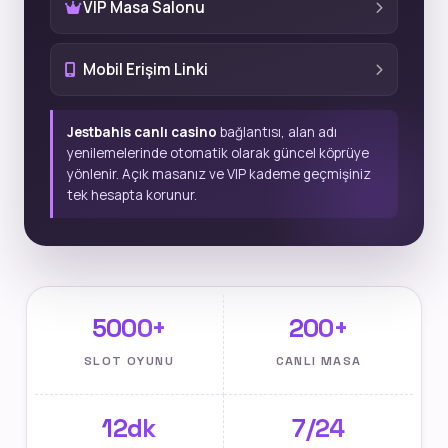
VIP Masa Salonu
Mobil Erişim Linki
Jestbahis canlı casino
bağlantısı, alan adı
yenilemelerinde otomatik olarak güncel köprüye
yönlenir. Açık masanız ve VIP kademe geçmişiniz
tek hesapta korunur.
5000+
200+
SLOT OYUNU
CANLI MASA
12dk
7/24