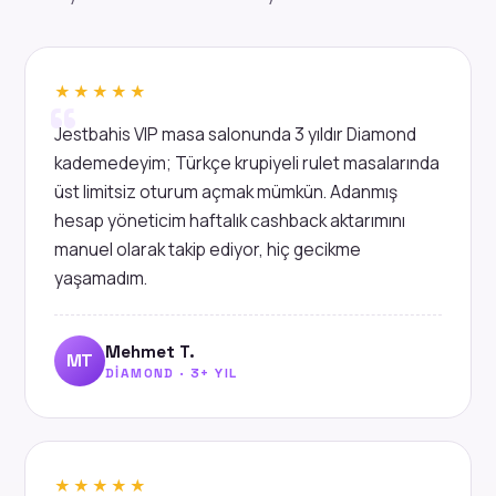
★★★★★
Jestbahis VIP masa salonunda 3 yıldır Diamond
kademedeyim; Türkçe krupiyeli rulet masalarında
üst limitsiz oturum açmak mümkün. Adanmış
hesap yöneticim haftalık cashback aktarımını
manuel olarak takip ediyor, hiç gecikme
yaşamadım.
Mehmet T.
MT
DIAMOND · 3+ YIL
★★★★★