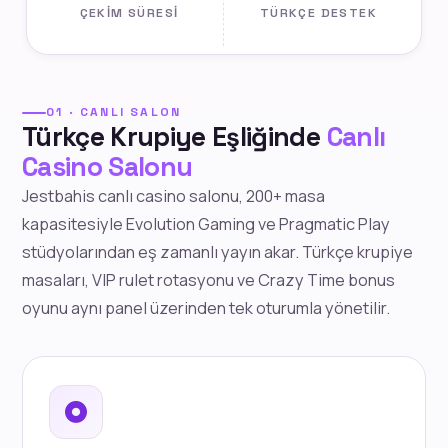
ÇEKIM SÜRESI
TÜRKÇE DESTEK
01 · CANLI SALON
Türkçe Krupiye Eşliğinde
Canlı
Casino Salonu
Jestbahis canlı casino salonu, 200+ masa
kapasitesiyle Evolution Gaming ve Pragmatic Play
stüdyolarından eş zamanlı yayın akar. Türkçe krupiye
masaları, VIP rulet rotasyonu ve Crazy Time bonus
oyunu aynı panel üzerinden tek oturumla yönetilir.