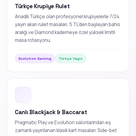
Türkçe Krupiye Rulet
Anadili Türkçe olan profesyonel krupiyelerle 7/24
yayın akan rulet masaları; 5 TL'den başlayan bahis
aralığı ve Diamond kademeye özel yüksek limitli
masa rotasyonu.
Evolution Gaming
Türkçe Yayın
Canlı Blackjack & Baccarat
Pragmatic Play ve Evolution salonlarından eş
zamanlı yayınlanan klasik kart masaları. Side-bet