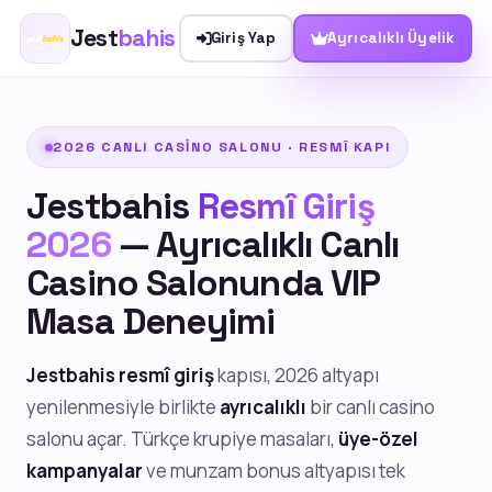
Jest
bahis
Giriş Yap
Ayrıcalıklı Üyelik
2026 CANLI CASINO SALONU · RESMÎ KAPI
Jestbahis
Resmî Giriş
2026
— Ayrıcalıklı Canlı
Casino Salonunda VIP
Masa Deneyimi
Jestbahis resmî giriş
kapısı, 2026 altyapı
yenilenmesiyle birlikte
ayrıcalıklı
bir canlı casino
salonu açar. Türkçe krupiye masaları,
üye-özel
kampanyalar
ve munzam bonus altyapısı tek