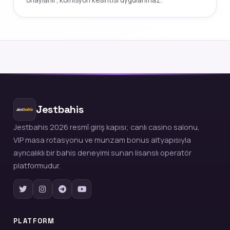
onaylanır; komisyon kesintisi uygulanmaz.
Jestbahis
Jestbahis 2026 resmî giriş kapısı; canlı casino salonu,
VIP masa rotasyonu ve munzam bonus altyapısıyla
ayrıcalıklı bir bahis deneyimi sunan lisanslı operatör
platformudur.
PLATFORM