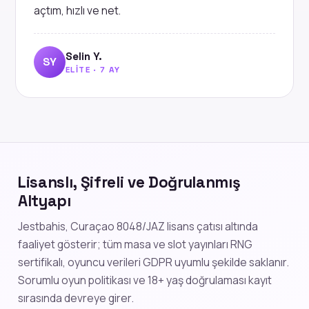
açtım, hızlı ve net.
Selin Y.
SY
ELITE · 7 AY
Lisanslı, Şifreli ve Doğrulanmış
Altyapı
Jestbahis, Curaçao 8048/JAZ lisans çatısı altında
faaliyet gösterir; tüm masa ve slot yayınları RNG
sertifikalı, oyuncu verileri GDPR uyumlu şekilde saklanır.
Sorumlu oyun politikası ve 18+ yaş doğrulaması kayıt
sırasında devreye girer.