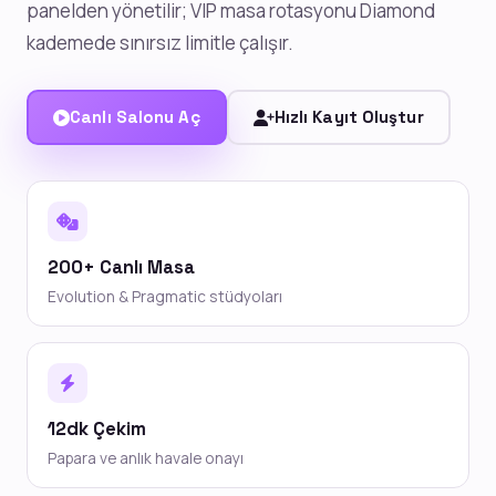
panelden yönetilir; VIP masa rotasyonu Diamond
kademede sınırsız limitle çalışır.
Canlı Salonu Aç
Hızlı Kayıt Oluştur
200+ Canlı Masa
Evolution & Pragmatic stüdyoları
12dk Çekim
Papara ve anlık havale onayı