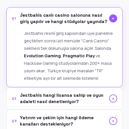
Jestbahis canlı casino salonuna nasıl
+
Q1
giriş yapılır ve hangi stüdyolar yayında?
Jestbahis resmî giriş kapısından üye paneline
geçtikten sonra üst menüde "Canlı Casino"
sekmesi tek dokunuşla salona açılır. Salonda
Evolution Gaming
,
Pragmatic Play
ve
Hacksaw Gaming stüdyolarından 200+ masa
yayını akar; Türkçe krupiye masaları "TR"
etiketiyle ayrı bir alt sekmede listelenir.
Jestbahis hangi lisansa sahip ve oyun
+
Q2
adaleti nasıl denetleniyor?
Yatırım ve çekim için hangi ödeme
+
Q3
kanalları destekleniyor?