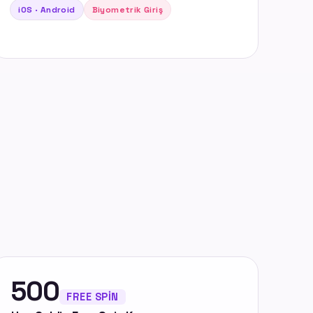
iOS · Android
Biyometrik Giriş
500
FREE SPIN