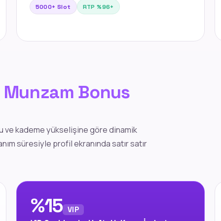
5000+ Slot
RTP %96+
a
Munzam Bonus
ulu ve kademe yükselişine göre dinamik
nım süresiyle profil ekranında satır satır
%15
VIP