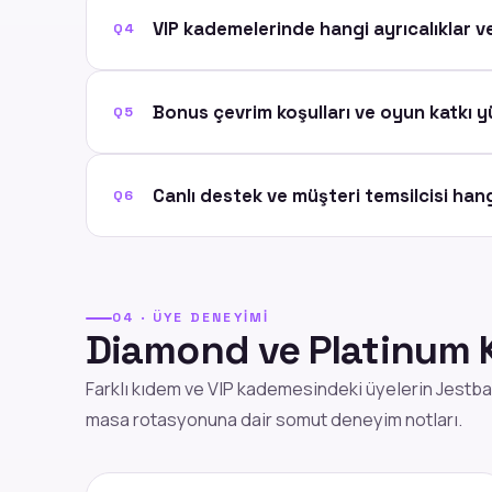
VIP kademelerinde hangi ayrıcalıklar 
Q4
Bonus çevrim koşulları ve oyun katkı y
Q5
Canlı destek ve müşteri temsilcisi han
Q6
04 · ÜYE DENEYIMI
Diamond ve Platinum
Farklı kıdem ve VIP kademesindeki üyelerin Jestbah
masa rotasyonuna dair somut deneyim notları.