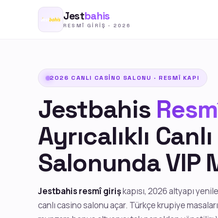
Jest
bahis
RESMÎ GIRIŞ · 2026
2026 CANLI CASINO SALONU · RESMÎ KAPI
Jestbahis
Resmî
Ayrıcalıklı Canl
Salonunda VIP 
Jestbahis resmî giriş
kapısı, 2026 altyapı yenil
canlı casino salonu açar. Türkçe krupiye masaları