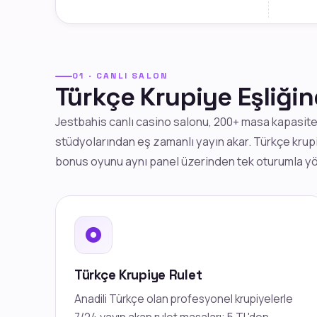
01 · CANLI SALON
Türkçe Krupiye Eşliği
Jestbahis canlı casino salonu, 200+ masa kapasit
stüdyolarından eş zamanlı yayın akar. Türkçe krup
bonus oyunu aynı panel üzerinden tek oturumla yön
Türkçe Krupiye Rulet
Anadili Türkçe olan profesyonel krupiyelerle