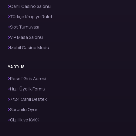
Canlı Casino Salonu
Türkçe Krupiye Rulet
Slot Turnuvası
VIP Masa Salonu
Mobil Casino Modu
YARDIM
Resmî Giriş Adresi
Hızlı Üyelik Formu
7/24 Canlı Destek
Sorumlu Oyun
Gizlilik ve KVKK