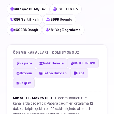
Curaçao 8048/JAZ
SSL · TLS 1.3
RNG Sertifikalı
GDPR Uyumlu
eCOGRA Onaylı
18+ Yaş Doğrulama
ÖDEME KANALLARI · KOMISYONSUZ
Papara
Anlık Havale
USDT TRC20
Bitcoin
Jeton Cüzdan
Pep+
PayFix
Min 50 TL · Max 25.000 TL
çekim limitleri tüm
kanallarda geçerlidir. Papara çekimleri ortalama 12
dakika, kripto çekimleri 20 dakika içinde otomatik