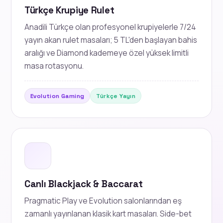
Türkçe Krupiye Rulet
Anadili Türkçe olan profesyonel krupiyelerle 7/24
yayın akan rulet masaları; 5 TL'den başlayan bahis
aralığı ve Diamond kademeye özel yüksek limitli
masa rotasyonu.
Evolution Gaming
Türkçe Yayın
Canlı Blackjack & Baccarat
Pragmatic Play ve Evolution salonlarından eş
zamanlı yayınlanan klasik kart masaları. Side-bet