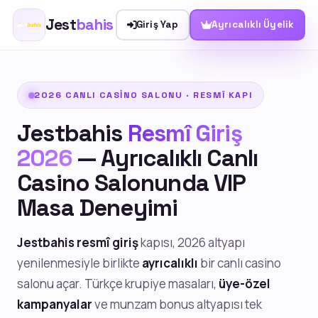
Jest
bahis
Giriş Yap
Ayrıcalıklı Üyelik
2026 CANLI CASINO SALONU · RESMÎ KAPI
Jestbahis
Resmî Giriş
2026
— Ayrıcalıklı Canlı
Casino Salonunda VIP
Masa Deneyimi
Jestbahis resmî giriş
kapısı, 2026 altyapı
yenilenmesiyle birlikte
ayrıcalıklı
bir canlı casino
salonu açar. Türkçe krupiye masaları,
üye-özel
kampanyalar
ve munzam bonus altyapısı tek