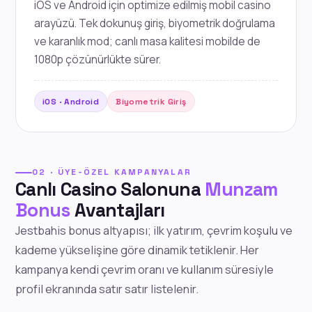
iOS ve Android için optimize edilmiş mobil casino
arayüzü. Tek dokunuş giriş, biyometrik doğrulama
ve karanlık mod; canlı masa kalitesi mobilde de
1080p çözünürlükte sürer.
iOS · Android
Biyometrik Giriş
02 · ÜYE-ÖZEL KAMPANYALAR
Canlı Casino Salonuna
Munzam
Bonus
Avantajları
Jestbahis bonus altyapısı; ilk yatırım, çevrim koşulu ve
kademe yükselişine göre dinamik tetiklenir. Her
kampanya kendi çevrim oranı ve kullanım süresiyle
profil ekranında satır satır listelenir.