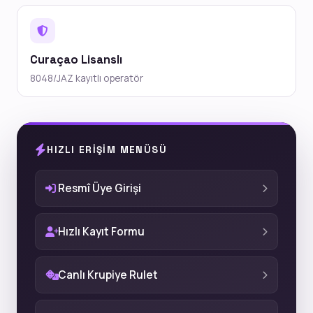
Curaçao Lisanslı
8048/JAZ kayıtlı operatör
HIZLI ERIŞIM MENÜSÜ
Resmî Üye Girişi
Hızlı Kayıt Formu
Canlı Krupiye Rulet