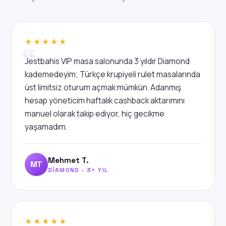
★★★★★
Jestbahis VIP masa salonunda 3 yıldır Diamond
kademedeyim; Türkçe krupiyeli rulet masalarında
üst limitsiz oturum açmak mümkün. Adanmış
hesap yöneticim haftalık cashback aktarımını
manuel olarak takip ediyor, hiç gecikme
yaşamadım.
Mehmet T.
MT
DIAMOND · 3+ YIL
★★★★★