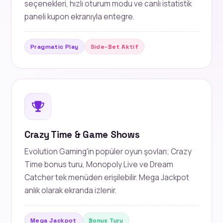
seçenekleri, hızlı oturum modu ve canlı istatistik
paneli kupon ekranıyla entegre.
Pragmatic Play
Side-Bet Aktif
Crazy Time & Game Shows
Evolution Gaming'in popüler oyun şovları; Crazy
Time bonus turu, Monopoly Live ve Dream
Catcher tek menüden erişilebilir. Mega Jackpot
anlık olarak ekranda izlenir.
Mega Jackpot
Bonus Turu