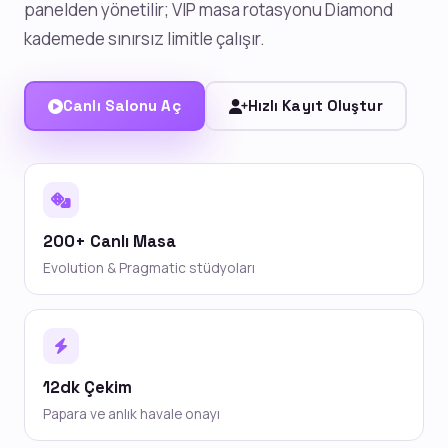
panelden yönetilir; VIP masa rotasyonu Diamond
kademede sınırsız limitle çalışır.
Canlı Salonu Aç
Hızlı Kayıt Oluştur
200+ Canlı Masa
Evolution & Pragmatic stüdyoları
12dk Çekim
Papara ve anlık havale onayı