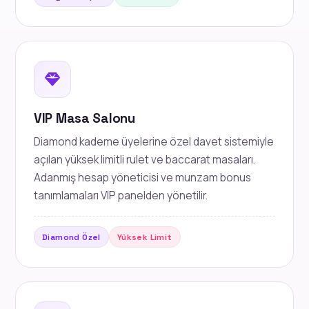
VIP Masa Salonu
Diamond kademe üyelerine özel davet sistemiyle
açılan yüksek limitli rulet ve baccarat masaları.
Adanmış hesap yöneticisi ve munzam bonus
tanımlamaları VIP panelden yönetilir.
Diamond Özel
Yüksek Limit