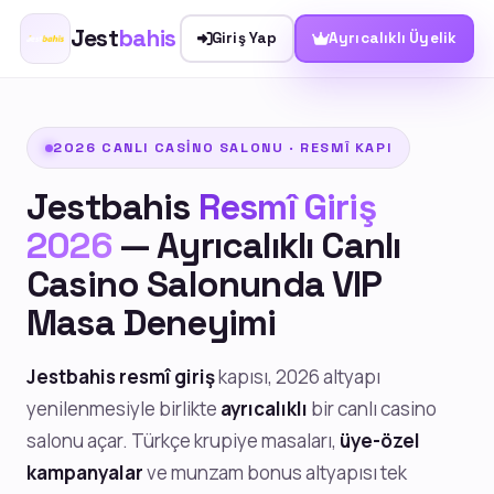
Jest
bahis
Giriş Yap
Ayrıcalıklı Üyelik
2026 CANLI CASINO SALONU · RESMÎ KAPI
Jestbahis
Resmî Giriş
2026
— Ayrıcalıklı Canlı
Casino Salonunda VIP
Masa Deneyimi
Jestbahis resmî giriş
kapısı, 2026 altyapı
yenilenmesiyle birlikte
ayrıcalıklı
bir canlı casino
salonu açar. Türkçe krupiye masaları,
üye-özel
kampanyalar
ve munzam bonus altyapısı tek