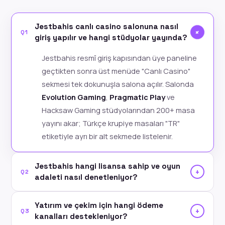
Jestbahis canlı casino salonuna nasıl
+
Q1
giriş yapılır ve hangi stüdyolar yayında?
Jestbahis resmî giriş kapısından üye paneline
geçtikten sonra üst menüde "Canlı Casino"
sekmesi tek dokunuşla salona açılır. Salonda
Evolution Gaming
,
Pragmatic Play
ve
Hacksaw Gaming stüdyolarından 200+ masa
yayını akar; Türkçe krupiye masaları "TR"
etiketiyle ayrı bir alt sekmede listelenir.
Jestbahis hangi lisansa sahip ve oyun
+
Q2
adaleti nasıl denetleniyor?
Yatırım ve çekim için hangi ödeme
+
Q3
kanalları destekleniyor?