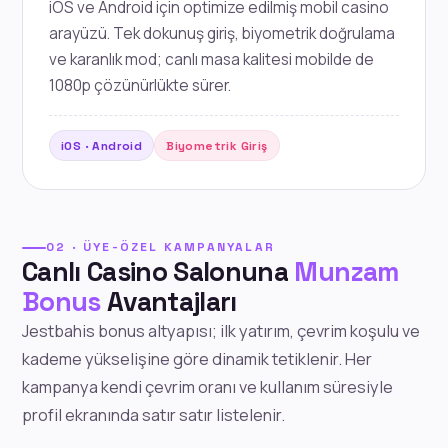
iOS ve Android için optimize edilmiş mobil casino
arayüzü. Tek dokunuş giriş, biyometrik doğrulama
ve karanlık mod; canlı masa kalitesi mobilde de
1080p çözünürlükte sürer.
iOS · Android
Biyometrik Giriş
02 · ÜYE-ÖZEL KAMPANYALAR
Canlı Casino Salonuna
Munzam
Bonus
Avantajları
Jestbahis bonus altyapısı; ilk yatırım, çevrim koşulu ve
kademe yükselişine göre dinamik tetiklenir. Her
kampanya kendi çevrim oranı ve kullanım süresiyle
profil ekranında satır satır listelenir.