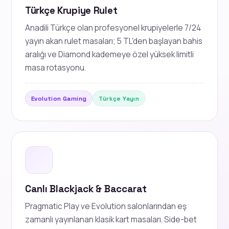
Türkçe Krupiye Rulet
Anadili Türkçe olan profesyonel krupiyelerle 7/24
yayın akan rulet masaları; 5 TL'den başlayan bahis
aralığı ve Diamond kademeye özel yüksek limitli
masa rotasyonu.
Evolution Gaming
Türkçe Yayın
Canlı Blackjack & Baccarat
Pragmatic Play ve Evolution salonlarından eş
zamanlı yayınlanan klasik kart masaları. Side-bet