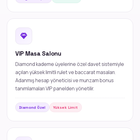
VIP Masa Salonu
Diamond kademe üyelerine özel davet sistemiyle
açılan yüksek limitli rulet ve baccarat masaları.
Adanmış hesap yöneticisi ve munzam bonus
tanımlamaları VIP panelden yönetilir.
Diamond Özel
Yüksek Limit