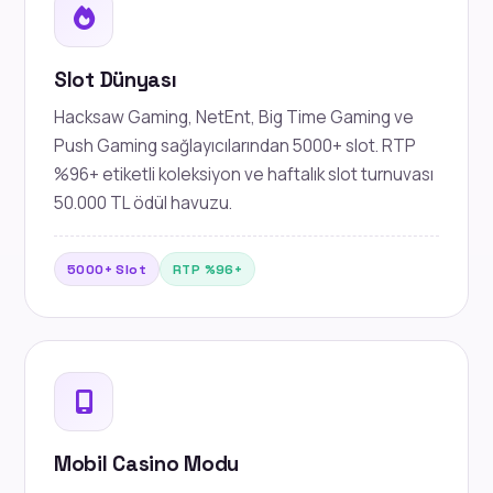
Slot Dünyası
Hacksaw Gaming, NetEnt, Big Time Gaming ve
Push Gaming sağlayıcılarından 5000+ slot. RTP
%96+ etiketli koleksiyon ve haftalık slot turnuvası
50.000 TL ödül havuzu.
5000+ Slot
RTP %96+
Mobil Casino Modu