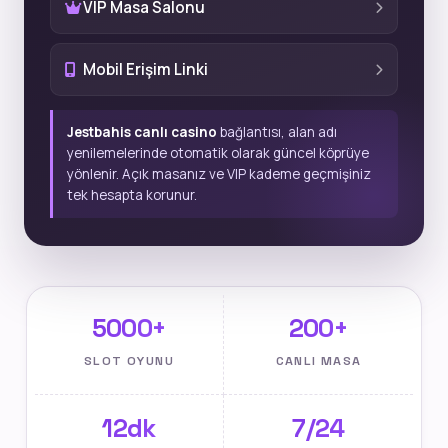
VIP Masa Salonu
Mobil Erişim Linki
Jestbahis canlı casino
bağlantısı, alan adı
yenilemelerinde otomatik olarak güncel köprüye
yönlenir. Açık masanız ve VIP kademe geçmişiniz
tek hesapta korunur.
5000+
200+
SLOT OYUNU
CANLI MASA
12dk
7/24