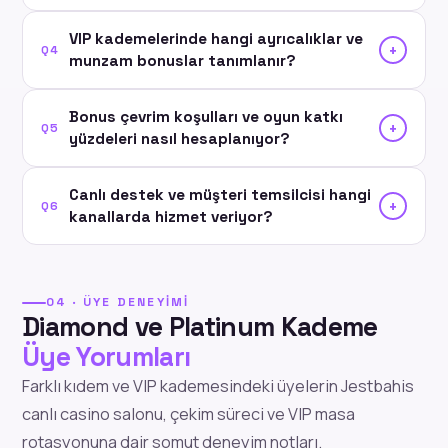
VIP kademelerinde hangi ayrıcalıklar ve
+
Q4
munzam bonuslar tanımlanır?
Bonus çevrim koşulları ve oyun katkı
+
Q5
yüzdeleri nasıl hesaplanıyor?
Canlı destek ve müşteri temsilcisi hangi
+
Q6
kanallarda hizmet veriyor?
04 · ÜYE DENEYIMI
Diamond ve Platinum Kademe
Üye Yorumları
Farklı kıdem ve VIP kademesindeki üyelerin Jestbahis
canlı casino salonu, çekim süreci ve VIP masa
rotasyonuna dair somut deneyim notları.