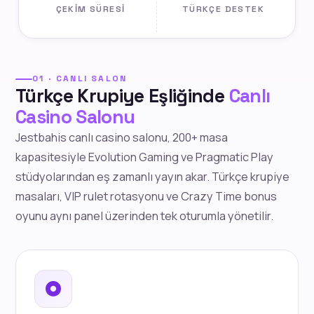
ÇEKIM SÜRESI
TÜRKÇE DESTEK
01 · CANLI SALON
Türkçe Krupiye Eşliğinde
Canlı
Casino Salonu
Jestbahis canlı casino salonu, 200+ masa
kapasitesiyle Evolution Gaming ve Pragmatic Play
stüdyolarından eş zamanlı yayın akar. Türkçe krupiye
masaları, VIP rulet rotasyonu ve Crazy Time bonus
oyunu aynı panel üzerinden tek oturumla yönetilir.