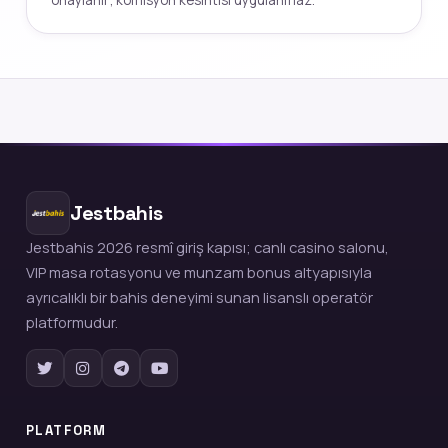
onaylanır; komisyon kesintisi uygulanmaz.
Jestbahis
Jestbahis 2026 resmî giriş kapısı; canlı casino salonu,
VIP masa rotasyonu ve munzam bonus altyapısıyla
ayrıcalıklı bir bahis deneyimi sunan lisanslı operatör
platformudur.
PLATFORM