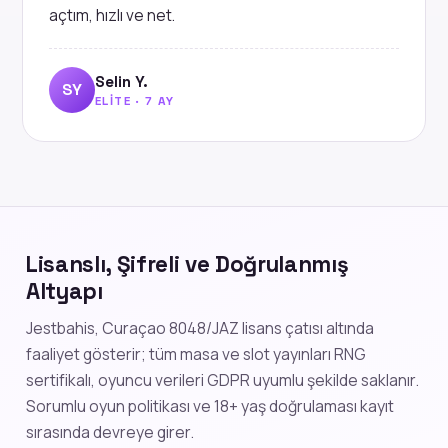
açtım, hızlı ve net.
Selin Y.
SY
ELITE · 7 AY
Lisanslı, Şifreli ve Doğrulanmış
Altyapı
Jestbahis, Curaçao 8048/JAZ lisans çatısı altında
faaliyet gösterir; tüm masa ve slot yayınları RNG
sertifikalı, oyuncu verileri GDPR uyumlu şekilde saklanır.
Sorumlu oyun politikası ve 18+ yaş doğrulaması kayıt
sırasında devreye girer.