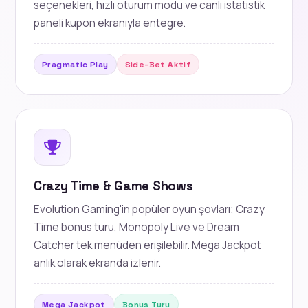
seçenekleri, hızlı oturum modu ve canlı istatistik
paneli kupon ekranıyla entegre.
Pragmatic Play
Side-Bet Aktif
Crazy Time & Game Shows
Evolution Gaming'in popüler oyun şovları; Crazy
Time bonus turu, Monopoly Live ve Dream
Catcher tek menüden erişilebilir. Mega Jackpot
anlık olarak ekranda izlenir.
Mega Jackpot
Bonus Turu