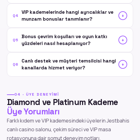
VIP kademelerinde hangi ayrıcalıklar ve
+
Q4
munzam bonuslar tanımlanır?
Bonus çevrim koşulları ve oyun katkı
+
Q5
yüzdeleri nasıl hesaplanıyor?
Canlı destek ve müşteri temsilcisi hangi
+
Q6
kanallarda hizmet veriyor?
04 · ÜYE DENEYIMI
Diamond ve Platinum Kademe
Üye Yorumları
Farklı kıdem ve VIP kademesindeki üyelerin Jestbahis
canlı casino salonu, çekim süreci ve VIP masa
rotasyonuna dair somut deneyim notları.