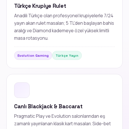
Türkçe Krupiye Rulet
Anadili Türkçe olan profesyonel krupiyelerle 7/24
yayın akan rulet masaları; 5 TL'den başlayan bahis
aralığı ve Diamond kademeye özel yüksek limitli
masa rotasyonu.
Evolution Gaming
Türkçe Yayın
Canlı Blackjack & Baccarat
Pragmatic Play ve Evolution salonlarından eş
zamanlı yayınlanan klasik kart masaları. Side-bet