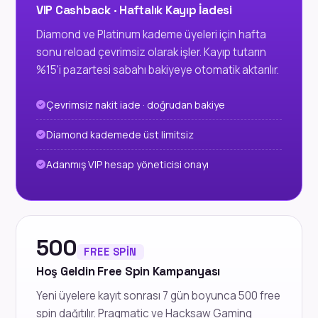
VIP Cashback · Haftalık Kayıp İadesi
Diamond ve Platinum kademe üyeleri için hafta
sonu reload çevrimsiz olarak işler. Kayıp tutarın
%15'i pazartesi sabahı bakiyeye otomatik aktarılır.
Çevrimsiz nakit iade · doğrudan bakiye
Diamond kademede üst limitsiz
Adanmış VIP hesap yöneticisi onayı
500
FREE SPIN
Hoş Geldin Free Spin Kampanyası
Yeni üyelere kayıt sonrası 7 gün boyunca 500 free
spin dağıtılır. Pragmatic ve Hacksaw Gaming