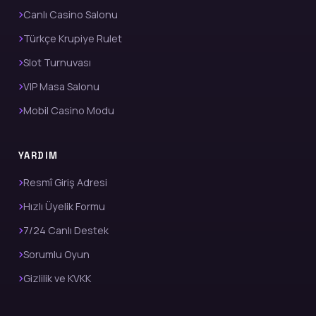
Canlı Casino Salonu
Türkçe Krupiye Rulet
Slot Turnuvası
VIP Masa Salonu
Mobil Casino Modu
YARDIM
Resmî Giriş Adresi
Hızlı Üyelik Formu
7/24 Canlı Destek
Sorumlu Oyun
Gizlilik ve KVKK