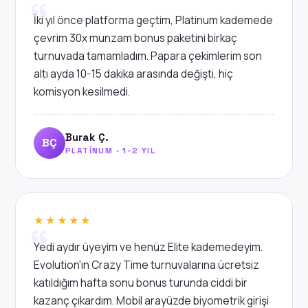
İki yıl önce platforma geçtim, Platinum kademede
çevrim 30x munzam bonus paketini birkaç
turnuvada tamamladım. Papara çekimlerim son
altı ayda 10-15 dakika arasında değişti, hiç
komisyon kesilmedi.
Burak Ç.
BÇ
PLATINUM · 1-2 YIL
★★★★★
Yedi aydır üyeyim ve henüz Elite kademedeyim.
Evolution'ın Crazy Time turnuvalarına ücretsiz
katıldığım hafta sonu bonus turunda ciddi bir
kazanç çıkardım. Mobil arayüzde biyometrik girişi