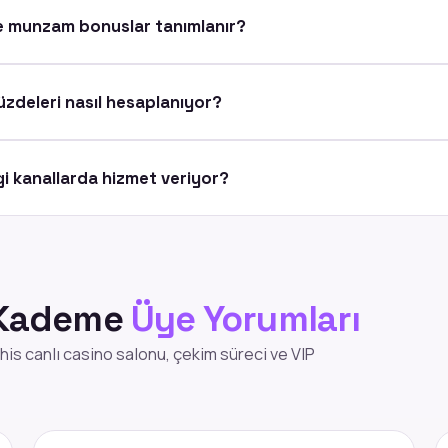
ve munzam bonuslar tanımlanır?
üzdeleri nasıl hesaplanıyor?
gi kanallarda hizmet veriyor?
 Kademe
Üye Yorumları
is canlı casino salonu, çekim süreci ve VIP