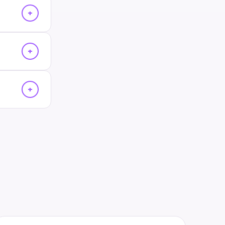
+
+
+