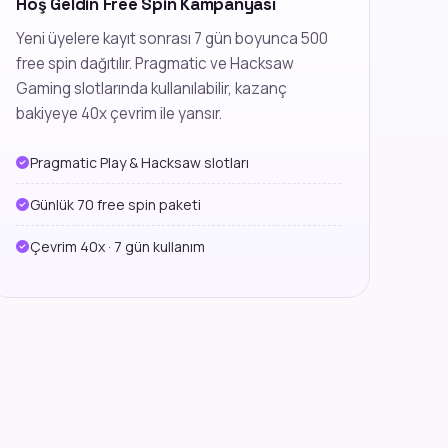
Hoş Geldin Free Spin Kampanyası
Yeni üyelere kayıt sonrası 7 gün boyunca 500
free spin dağıtılır. Pragmatic ve Hacksaw
Gaming slotlarında kullanılabilir, kazanç
bakiyeye 40x çevrim ile yansır.
Pragmatic Play & Hacksaw slotları
Günlük 70 free spin paketi
Çevrim 40x · 7 gün kullanım