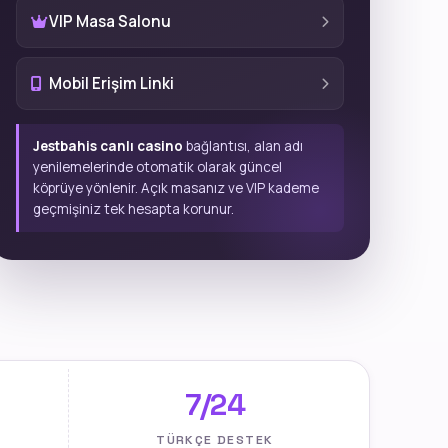
VIP Masa Salonu
Mobil Erişim Linki
Jestbahis canlı casino
bağlantısı, alan adı
yenilemelerinde otomatik olarak güncel
köprüye yönlenir. Açık masanız ve VIP kademe
geçmişiniz tek hesapta korunur.
7/24
TÜRKÇE DESTEK