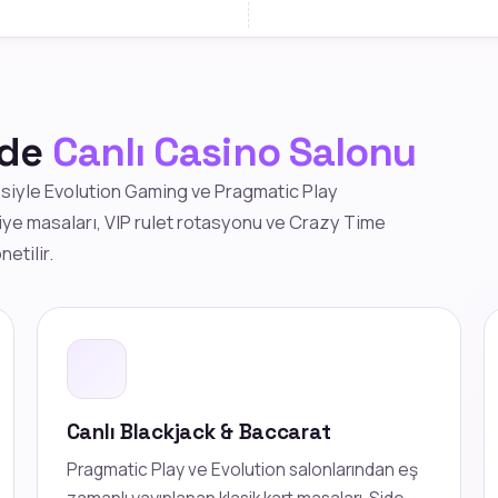
nde
Canlı Casino Salonu
esiyle Evolution Gaming ve Pragmatic Play
iye masaları, VIP rulet rotasyonu ve Crazy Time
etilir.
Canlı Blackjack & Baccarat
Pragmatic Play ve Evolution salonlarından eş