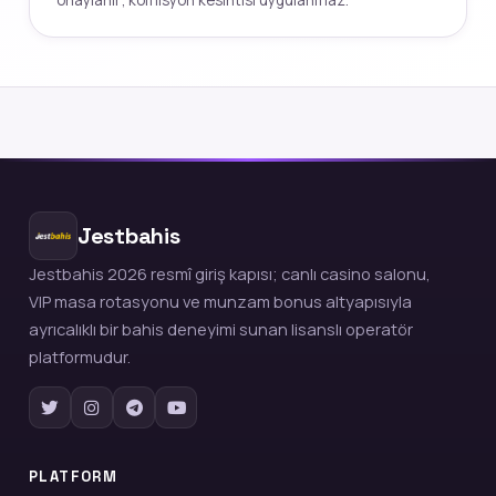
onaylanır; komisyon kesintisi uygulanmaz.
Jestbahis
Jestbahis 2026 resmî giriş kapısı; canlı casino salonu,
VIP masa rotasyonu ve munzam bonus altyapısıyla
ayrıcalıklı bir bahis deneyimi sunan lisanslı operatör
platformudur.
PLATFORM