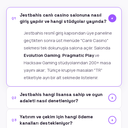
Jestbahis canlı casino salonuna nasıl
+
Q1
giriş yapılır ve hangi stüdyolar yayında?
Jestbahis resmî giriş kapısından üye paneline
geçtikten sonra üst menüde "Canlı Casino"
sekmesi tek dokunuşla salona açılır. Salonda
Evolution Gaming
,
Pragmatic Play
ve
Hacksaw Gaming stüdyolarından 200+ masa
yayını akar; Türkçe krupiye masaları "TR"
etiketiyle ayrı bir alt sekmede listelenir.
Jestbahis hangi lisansa sahip ve oyun
+
Q2
adaleti nasıl denetleniyor?
Yatırım ve çekim için hangi ödeme
+
Q3
kanalları destekleniyor?