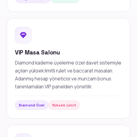
VIP Masa Salonu
Diamond kademe üyelerine özel davet sistemiyle
açılan yüksek limitli rulet ve baccarat masaları.
Adanmış hesap yöneticisi ve munzam bonus
tanımlamaları VIP panelden yönetilir.
Diamond Özel
Yüksek Limit