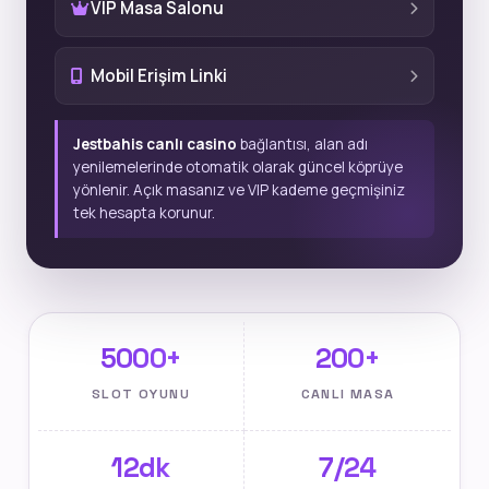
VIP Masa Salonu
Mobil Erişim Linki
Jestbahis canlı casino
bağlantısı, alan adı
yenilemelerinde otomatik olarak güncel köprüye
yönlenir. Açık masanız ve VIP kademe geçmişiniz
tek hesapta korunur.
5000+
200+
SLOT OYUNU
CANLI MASA
12dk
7/24