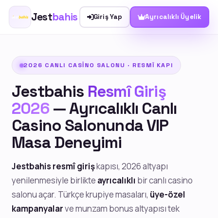
Jest
bahis
Giriş Yap
Ayrıcalıklı Üyelik
2026 CANLI CASINO SALONU · RESMÎ KAPI
Jestbahis
Resmî Giriş
2026
— Ayrıcalıklı Canlı
Casino Salonunda VIP
Masa Deneyimi
Jestbahis resmî giriş
kapısı, 2026 altyapı
yenilenmesiyle birlikte
ayrıcalıklı
bir canlı casino
salonu açar. Türkçe krupiye masaları,
üye-özel
kampanyalar
ve munzam bonus altyapısı tek