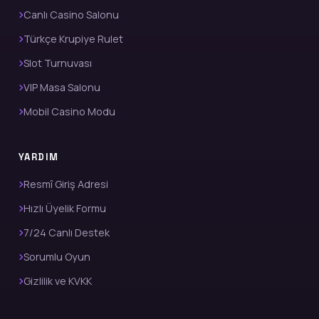
Canlı Casino Salonu
Türkçe Krupiye Rulet
Slot Turnuvası
VIP Masa Salonu
Mobil Casino Modu
YARDIM
Resmî Giriş Adresi
Hızlı Üyelik Formu
7/24 Canlı Destek
Sorumlu Oyun
Gizlilik ve KVKK