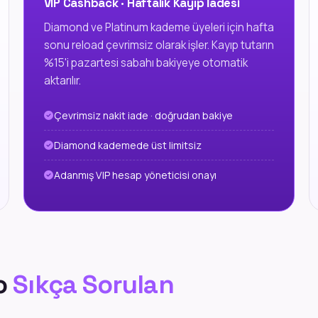
VIP Cashback · Haftalık Kayıp İadesi
Diamond ve Platinum kademe üyeleri için hafta
sonu reload çevrimsiz olarak işler. Kayıp tutarın
%15'i pazartesi sabahı bakiyeye otomatik
aktarılır.
Çevrimsiz nakit iade · doğrudan bakiye
Diamond kademede üst limitsiz
Adanmış VIP hesap yöneticisi onayı
no
Sıkça Sorulan