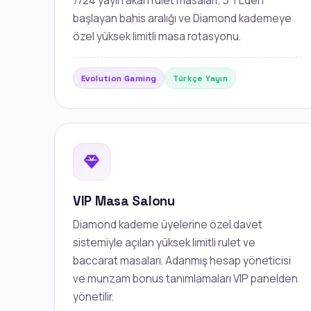
7/24 yayın akan rulet masaları; 5 TL'den
başlayan bahis aralığı ve Diamond kademeye
özel yüksek limitli masa rotasyonu.
Evolution Gaming
Türkçe Yayın
VIP Masa Salonu
Diamond kademe üyelerine özel davet
sistemiyle açılan yüksek limitli rulet ve
baccarat masaları. Adanmış hesap yöneticisi
ve munzam bonus tanımlamaları VIP panelden
yönetilir.