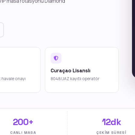
 VIP masa rotasyonu Diamond
Curaçao Lisanslı
k havale onayı
8048/JAZ kayıtlı operatör
200+
12dk
CANLI MASA
ÇEKIM SÜRESI