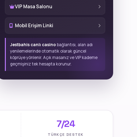
VIP Masa Salonu
Mobil Erişim Linki
Jestbahis canlı casino
bağlantısı, alan adı
yenilemelerinde otomatik olarak güncel
köprüye yönlenir. Açık masanız ve VIP kademe
geçmişiniz tek hesapta korunur.
7/24
TÜRKÇE DESTEK