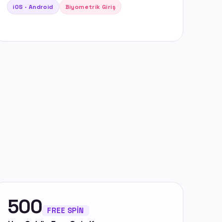
iOS · Android
Biyometrik Giriş
500
FREE SPIN