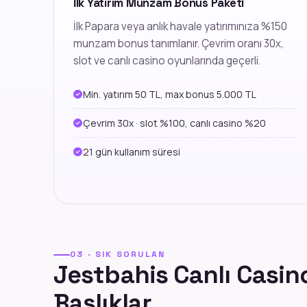
İlk Yatırım Munzam Bonus Paketi
İlk Papara veya anlık havale yatırımınıza %150
munzam bonus tanımlanır. Çevrim oranı 30x,
slot ve canlı casino oyunlarında geçerli.
Min. yatırım 50 TL, max bonus 5.000 TL
Çevrim 30x · slot %100, canlı casino %20
21 gün kullanım süresi
03 · SIK SORULAN
Jestbahis Canlı Casi
Başlıklar