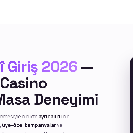
 Giriş 2026
—
ı Casino
Masa Deneyimi
enmesiyle birlikte
ayrıcalıklı
bir
,
üye-özel kampanyalar
ve