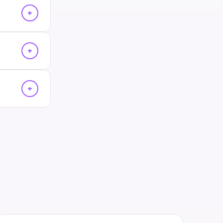
+
+
+