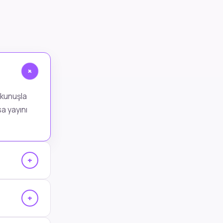
+
okunuşla
a yayını
+
+