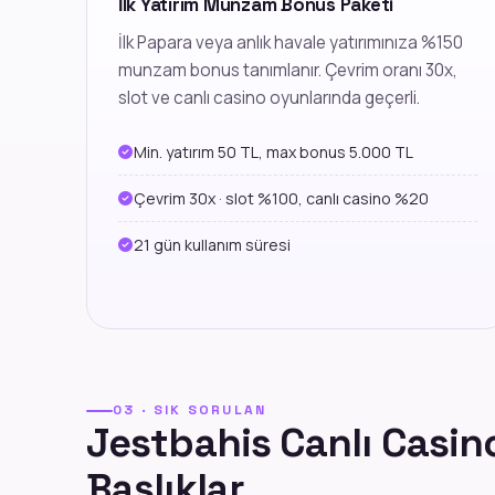
İlk Yatırım Munzam Bonus Paketi
İlk Papara veya anlık havale yatırımınıza %150
munzam bonus tanımlanır. Çevrim oranı 30x,
slot ve canlı casino oyunlarında geçerli.
Min. yatırım 50 TL, max bonus 5.000 TL
Çevrim 30x · slot %100, canlı casino %20
21 gün kullanım süresi
03 · SIK SORULAN
Jestbahis Canlı Casi
Başlıklar