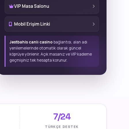
VIP Masa Salonu
Mobil Erişim Linki
Jestbahis canlı casino
bağlantısı, alan adı
yenilemelerinde otomatik olarak güncel
köprüye yönlenir. Açık masanız ve VIP kademe
geçmişiniz tek hesapta korunur.
7/24
TÜRKÇE DESTEK