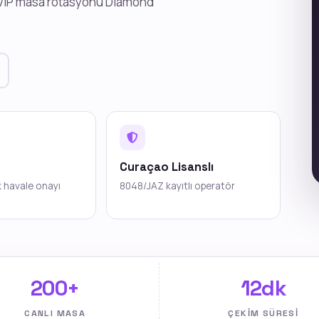
 VIP masa rotasyonu Diamond
Curaçao Lisanslı
k havale onayı
8048/JAZ kayıtlı operatör
200+
12dk
CANLI MASA
ÇEKIM SÜRESI