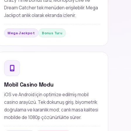
Crazy Time bonus turu, Monopoly Live ve
Dream Catcher tek menüden erişilebilir. Mega
Jackpot anlık olarak ekranda izlenir.
Mega Jackpot
Bonus Turu
Mobil Casino Modu
iOS ve Android için optimize edilmiş mobil
casino arayüzü. Tek dokunuş giriş, biyometrik
doğrulama ve karanlık mod; canlı masa kalitesi
mobilde de 1080p çözünürlükte sürer.