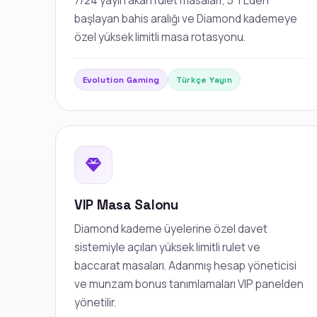
7/24 yayın akan rulet masaları; 5 TL'den
başlayan bahis aralığı ve Diamond kademeye
özel yüksek limitli masa rotasyonu.
Evolution Gaming
Türkçe Yayın
VIP Masa Salonu
Diamond kademe üyelerine özel davet
sistemiyle açılan yüksek limitli rulet ve
baccarat masaları. Adanmış hesap yöneticisi
ve munzam bonus tanımlamaları VIP panelden
yönetilir.