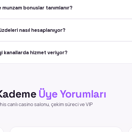
ve munzam bonuslar tanımlanır?
üzdeleri nasıl hesaplanıyor?
gi kanallarda hizmet veriyor?
 Kademe
Üye Yorumları
is canlı casino salonu, çekim süreci ve VIP