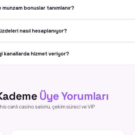
ve munzam bonuslar tanımlanır?
üzdeleri nasıl hesaplanıyor?
gi kanallarda hizmet veriyor?
 Kademe
Üye Yorumları
is canlı casino salonu, çekim süreci ve VIP