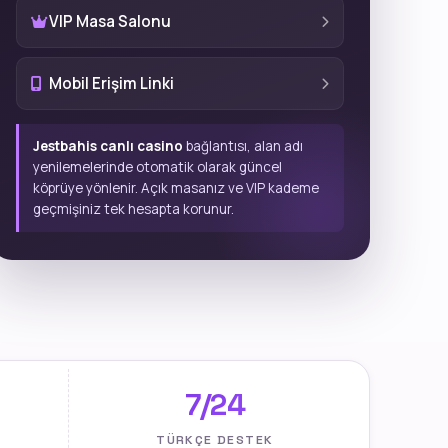
VIP Masa Salonu
Mobil Erişim Linki
Jestbahis canlı casino
bağlantısı, alan adı
yenilemelerinde otomatik olarak güncel
köprüye yönlenir. Açık masanız ve VIP kademe
geçmişiniz tek hesapta korunur.
7/24
TÜRKÇE DESTEK