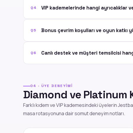
VIP kademelerinde hangi ayrıcalıklar 
Q4
Bonus çevrim koşulları ve oyun katkı y
Q5
Canlı destek ve müşteri temsilcisi han
Q6
04 · ÜYE DENEYIMI
Diamond ve Platinum
Farklı kıdem ve VIP kademesindeki üyelerin Jestbah
masa rotasyonuna dair somut deneyim notları.