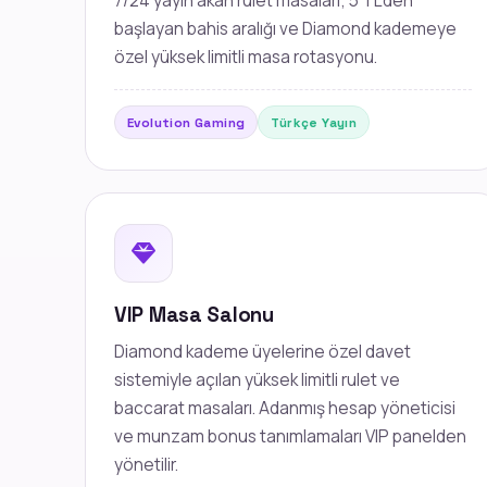
7/24 yayın akan rulet masaları; 5 TL'den
başlayan bahis aralığı ve Diamond kademeye
özel yüksek limitli masa rotasyonu.
Evolution Gaming
Türkçe Yayın
VIP Masa Salonu
Diamond kademe üyelerine özel davet
sistemiyle açılan yüksek limitli rulet ve
baccarat masaları. Adanmış hesap yöneticisi
ve munzam bonus tanımlamaları VIP panelden
yönetilir.