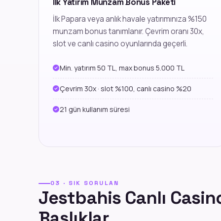
İlk Yatırım Munzam Bonus Paketi
İlk Papara veya anlık havale yatırımınıza %150
munzam bonus tanımlanır. Çevrim oranı 30x,
slot ve canlı casino oyunlarında geçerli.
Min. yatırım 50 TL, max bonus 5.000 TL
Çevrim 30x · slot %100, canlı casino %20
21 gün kullanım süresi
03 · SIK SORULAN
Jestbahis Canlı Casi
Başlıklar