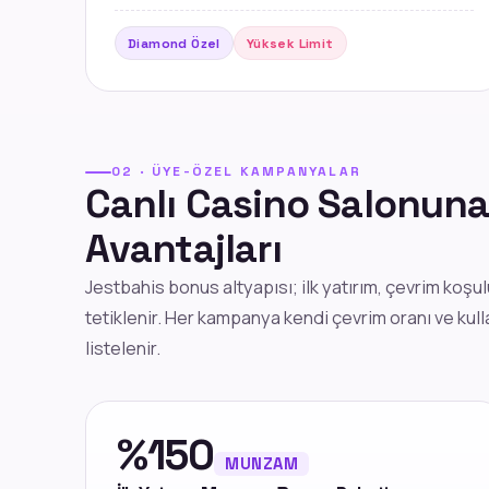
Diamond Özel
Yüksek Limit
02 · ÜYE-ÖZEL KAMPANYALAR
Canlı Casino Salonun
Avantajları
Jestbahis bonus altyapısı; ilk yatırım, çevrim koş
tetiklenir. Her kampanya kendi çevrim oranı ve kulla
listelenir.
%150
MUNZAM