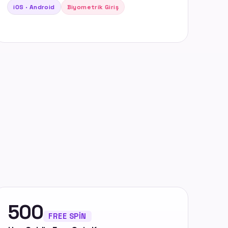
iOS · Android
Biyometrik Giriş
500
FREE SPIN