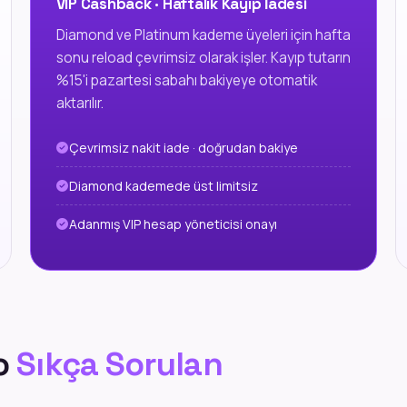
VIP Cashback · Haftalık Kayıp İadesi
Diamond ve Platinum kademe üyeleri için hafta
sonu reload çevrimsiz olarak işler. Kayıp tutarın
%15'i pazartesi sabahı bakiyeye otomatik
aktarılır.
Çevrimsiz nakit iade · doğrudan bakiye
Diamond kademede üst limitsiz
Adanmış VIP hesap yöneticisi onayı
no
Sıkça Sorulan