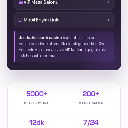
VIP Masa Salonu
Mobil Erişim Linki
Jestbahis canlı casino
bağlantısı, alan adı
yenilemelerinde otomatik olarak güncel köprüye
yönlenir. Açık masanız ve VIP kademe geçmişiniz
tek hesapta korunur.
5000+
200+
SLOT OYUNU
CANLI MASA
12dk
7/24