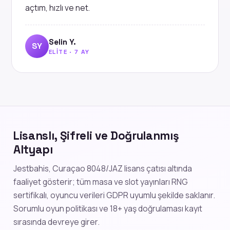
açtım, hızlı ve net.
Selin Y.
SY
ELITE · 7 AY
Lisanslı, Şifreli ve Doğrulanmış
Altyapı
Jestbahis, Curaçao 8048/JAZ lisans çatısı altında
faaliyet gösterir; tüm masa ve slot yayınları RNG
sertifikalı, oyuncu verileri GDPR uyumlu şekilde saklanır.
Sorumlu oyun politikası ve 18+ yaş doğrulaması kayıt
sırasında devreye girer.