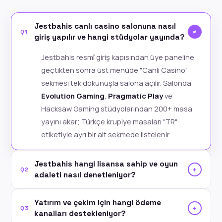
Jestbahis canlı casino salonuna nasıl
+
Q1
giriş yapılır ve hangi stüdyolar yayında?
Jestbahis resmî giriş kapısından üye paneline
geçtikten sonra üst menüde "Canlı Casino"
sekmesi tek dokunuşla salona açılır. Salonda
Evolution Gaming
,
Pragmatic Play
ve
Hacksaw Gaming stüdyolarından 200+ masa
yayını akar; Türkçe krupiye masaları "TR"
etiketiyle ayrı bir alt sekmede listelenir.
Jestbahis hangi lisansa sahip ve oyun
+
Q2
adaleti nasıl denetleniyor?
Yatırım ve çekim için hangi ödeme
+
Q3
kanalları destekleniyor?