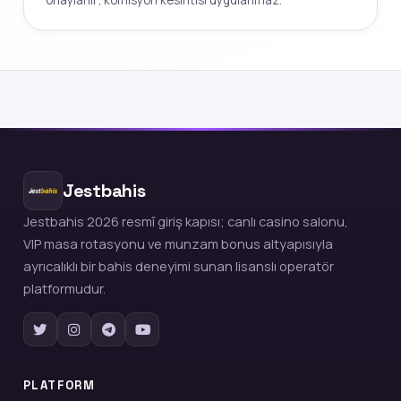
onaylanır; komisyon kesintisi uygulanmaz.
Jestbahis
Jestbahis 2026 resmî giriş kapısı; canlı casino salonu,
VIP masa rotasyonu ve munzam bonus altyapısıyla
ayrıcalıklı bir bahis deneyimi sunan lisanslı operatör
platformudur.
PLATFORM