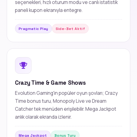
seçenekleri, hızlı oturum modu ve canlı istatistik
paneli kupon ekranıyla entegre.
Pragmatic Play
Side-Bet Aktif
Crazy Time & Game Shows
Evolution Gaming'in popüler oyun şovları; Crazy
Time bonus turu, Monopoly Live ve Dream
Catcher tek menüden erişilebilir. Mega Jackpot
anlık olarak ekranda izlenir.
Mega Jackpot
Bonus Turu