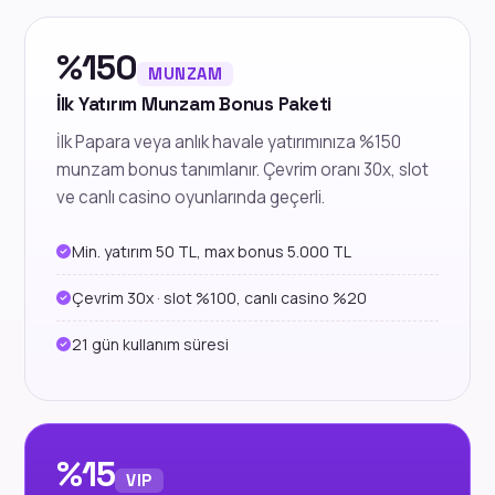
%150
MUNZAM
İlk Yatırım Munzam Bonus Paketi
İlk Papara veya anlık havale yatırımınıza %150
munzam bonus tanımlanır. Çevrim oranı 30x, slot
ve canlı casino oyunlarında geçerli.
Min. yatırım 50 TL, max bonus 5.000 TL
Çevrim 30x · slot %100, canlı casino %20
21 gün kullanım süresi
%15
VIP