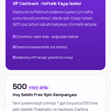
VIP Cashback · Haftalık Kayıp İadesi
Diamond ve Platinum kademe üyeleri için hafta
sonu reload çevrimsiz olarak işler. Kayıp tutarın
%15'i pazartesi sabahı bakiyeye otomatik aktarılır.
Çevrimsiz nakit iade · doğrudan bakiye
Diamond kademede üst limitsiz
Adanmış VIP hesap yöneticisi onayı
500
FREE SPIN
Hoş Geldin Free Spin Kampanyası
Yeni üyelere kayıt sonrası 7 gün boyunca 500 free
spin dağıtılır. Pragmatic ve Hacksaw Gaming