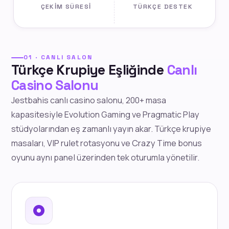
ÇEKIM SÜRESI
TÜRKÇE DESTEK
01 · CANLI SALON
Türkçe Krupiye Eşliğinde
Canlı
Casino Salonu
Jestbahis canlı casino salonu, 200+ masa
kapasitesiyle Evolution Gaming ve Pragmatic Play
stüdyolarından eş zamanlı yayın akar. Türkçe krupiye
masaları, VIP rulet rotasyonu ve Crazy Time bonus
oyunu aynı panel üzerinden tek oturumla yönetilir.