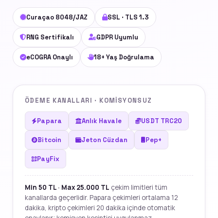
Curaçao 8048/JAZ
SSL · TLS 1.3
RNG Sertifikalı
GDPR Uyumlu
eCOGRA Onaylı
18+ Yaş Doğrulama
ÖDEME KANALLARI · KOMISYONSUZ
Papara
Anlık Havale
USDT TRC20
Bitcoin
Jeton Cüzdan
Pep+
PayFix
Min 50 TL · Max 25.000 TL
çekim limitleri tüm
kanallarda geçerlidir. Papara çekimleri ortalama 12
dakika, kripto çekimleri 20 dakika içinde otomatik