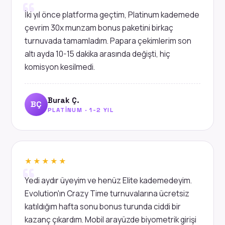
İki yıl önce platforma geçtim, Platinum kademede
çevrim 30x munzam bonus paketini birkaç
turnuvada tamamladım. Papara çekimlerim son
altı ayda 10-15 dakika arasında değişti, hiç
komisyon kesilmedi.
Burak Ç.
BÇ
PLATINUM · 1-2 YIL
★★★★★
Yedi aydır üyeyim ve henüz Elite kademedeyim.
Evolution'ın Crazy Time turnuvalarına ücretsiz
katıldığım hafta sonu bonus turunda ciddi bir
kazanç çıkardım. Mobil arayüzde biyometrik girişi