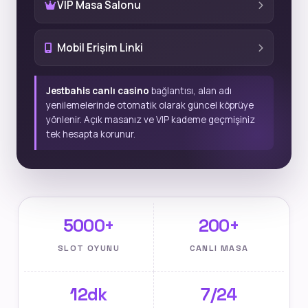
VIP Masa Salonu
Mobil Erişim Linki
Jestbahis canlı casino
bağlantısı, alan adı
yenilemelerinde otomatik olarak güncel köprüye
yönlenir. Açık masanız ve VIP kademe geçmişiniz
tek hesapta korunur.
5000+
200+
SLOT OYUNU
CANLI MASA
12dk
7/24