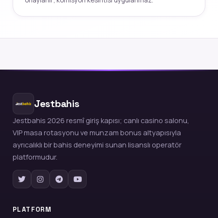
onaylanır; komisyon kesintisi uygulanmaz.
Jestbahis
Jestbahis 2026 resmî giriş kapısı; canlı casino salonu,
VIP masa rotasyonu ve munzam bonus altyapısıyla
ayrıcalıklı bir bahis deneyimi sunan lisanslı operatör
platformudur.
PLATFORM