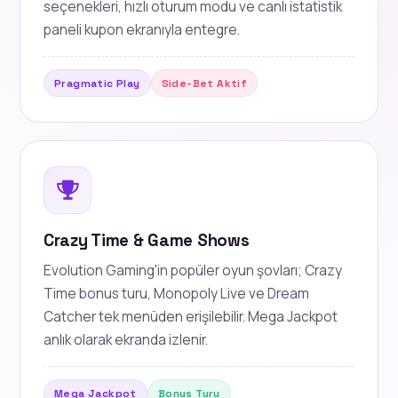
seçenekleri, hızlı oturum modu ve canlı istatistik
paneli kupon ekranıyla entegre.
Pragmatic Play
Side-Bet Aktif
Crazy Time & Game Shows
Evolution Gaming'in popüler oyun şovları; Crazy
Time bonus turu, Monopoly Live ve Dream
Catcher tek menüden erişilebilir. Mega Jackpot
anlık olarak ekranda izlenir.
Mega Jackpot
Bonus Turu