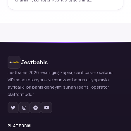
onaylanır; komisyon kesintisi uygulanmaz.
Jestbahis
Jestbahis 2026 resmî giriş kapısı; canlı casino salonu,
VIP masa rotasyonu ve munzam bonus altyapısıyla
ayrıcalıklı bir bahis deneyimi sunan lisanslı operatör
platformudur.
PLATFORM