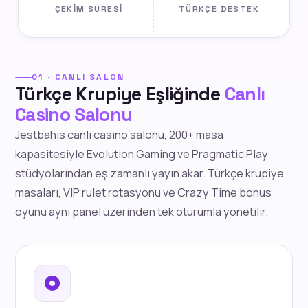
ÇEKIM SÜRESI
TÜRKÇE DESTEK
01 · CANLI SALON
Türkçe Krupiye Eşliğinde
Canlı
Casino Salonu
Jestbahis canlı casino salonu, 200+ masa
kapasitesiyle Evolution Gaming ve Pragmatic Play
stüdyolarından eş zamanlı yayın akar. Türkçe krupiye
masaları, VIP rulet rotasyonu ve Crazy Time bonus
oyunu aynı panel üzerinden tek oturumla yönetilir.