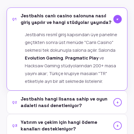
Jestbahis canlı casino salonuna nasıl
+
Q1
giriş yapılır ve hangi stüdyolar yayında?
Jestbahis resmî giriş kapısından üye paneline
geçtikten sonra üst menüde "Canlı Casino"
sekmesi tek dokunuşla salona açılır. Salonda
Evolution Gaming
,
Pragmatic Play
ve
Hacksaw Gaming stüdyolarından 200+ masa
yayını akar; Türkçe krupiye masaları "TR"
etiketiyle ayrı bir alt sekmede listelenir.
Jestbahis hangi lisansa sahip ve oyun
+
Q2
adaleti nasıl denetleniyor?
Yatırım ve çekim için hangi ödeme
+
Q3
kanalları destekleniyor?