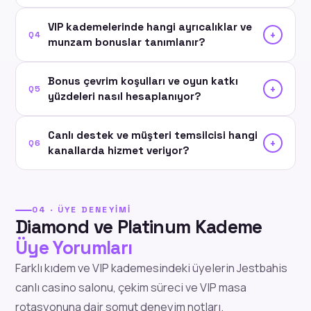
VIP kademelerinde hangi ayrıcalıklar ve
+
Q4
munzam bonuslar tanımlanır?
Bonus çevrim koşulları ve oyun katkı
+
Q5
yüzdeleri nasıl hesaplanıyor?
Canlı destek ve müşteri temsilcisi hangi
+
Q6
kanallarda hizmet veriyor?
04 · ÜYE DENEYIMI
Diamond ve Platinum Kademe
Üye Yorumları
Farklı kıdem ve VIP kademesindeki üyelerin Jestbahis
canlı casino salonu, çekim süreci ve VIP masa
rotasyonuna dair somut deneyim notları.