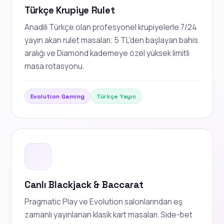
Türkçe Krupiye Rulet
Anadili Türkçe olan profesyonel krupiyelerle 7/24
yayın akan rulet masaları; 5 TL'den başlayan bahis
aralığı ve Diamond kademeye özel yüksek limitli
masa rotasyonu.
Evolution Gaming
Türkçe Yayın
Canlı Blackjack & Baccarat
Pragmatic Play ve Evolution salonlarından eş
zamanlı yayınlanan klasik kart masaları. Side-bet