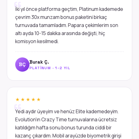
İki yıl önce platforma geçtim, Platinum kademede
çevrim 30x munzam bonus paketini birkaç
turnuvada tamamladım. Papara çekimlerim son
altı ayda 10-15 dakika arasında değişti, hiç
komisyon kesilmedi.
Burak Ç.
BÇ
PLATINUM · 1-2 YIL
★★★★★
Yedi aydır üyeyim ve henüz Elite kademedeyim.
Evolution'ın Crazy Time turnuvalarına ücretsiz
katıldığım hafta sonu bonus turunda ciddi bir
kazanç çıkardım. Mobil arayüzde biyometrik girişi