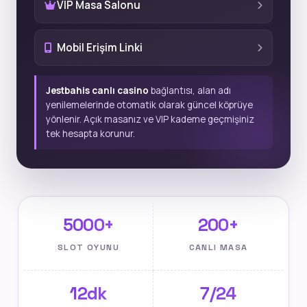
VIP Masa Salonu
Mobil Erişim Linki
Jestbahis canlı casino
bağlantısı, alan adı
yenilemelerinde otomatik olarak güncel köprüye
yönlenir. Açık masanız ve VIP kademe geçmişiniz
tek hesapta korunur.
5000+
200+
SLOT OYUNU
CANLI MASA
12dk
7/24