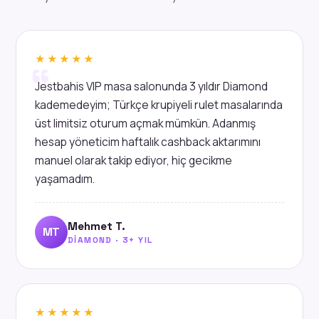
★★★★★
Jestbahis VIP masa salonunda 3 yıldır Diamond
kademedeyim; Türkçe krupiyeli rulet masalarında
üst limitsiz oturum açmak mümkün. Adanmış
hesap yöneticim haftalık cashback aktarımını
manuel olarak takip ediyor, hiç gecikme
yaşamadım.
Mehmet T.
MT
DIAMOND · 3+ YIL
★★★★★