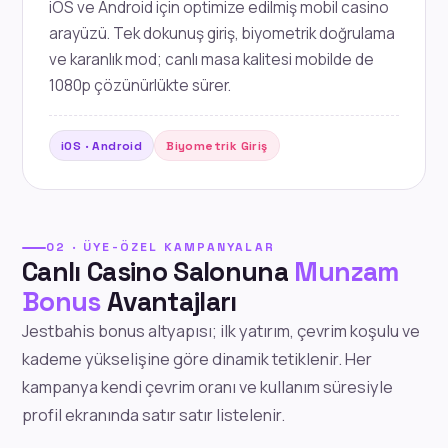
iOS ve Android için optimize edilmiş mobil casino
arayüzü. Tek dokunuş giriş, biyometrik doğrulama
ve karanlık mod; canlı masa kalitesi mobilde de
1080p çözünürlükte sürer.
iOS · Android
Biyometrik Giriş
02 · ÜYE-ÖZEL KAMPANYALAR
Canlı Casino Salonuna
Munzam
Bonus
Avantajları
Jestbahis bonus altyapısı; ilk yatırım, çevrim koşulu ve
kademe yükselişine göre dinamik tetiklenir. Her
kampanya kendi çevrim oranı ve kullanım süresiyle
profil ekranında satır satır listelenir.