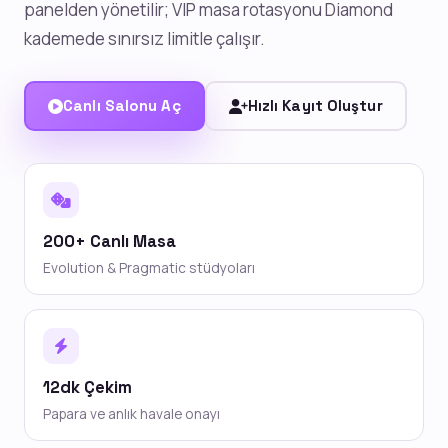
panelden yönetilir; VIP masa rotasyonu Diamond
kademede sınırsız limitle çalışır.
Canlı Salonu Aç
Hızlı Kayıt Oluştur
200+ Canlı Masa
Evolution & Pragmatic stüdyoları
12dk Çekim
Papara ve anlık havale onayı