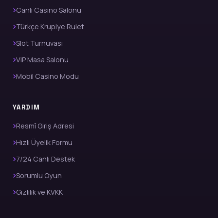
Canlı Casino Salonu
Türkçe Krupiye Rulet
Slot Turnuvası
VIP Masa Salonu
Mobil Casino Modu
YARDIM
Resmî Giriş Adresi
Hızlı Üyelik Formu
7/24 Canlı Destek
Sorumlu Oyun
Gizlilik ve KVKK