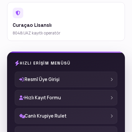
Curaçao Lisanslı
8048/JAZ kayıtlı operatör
HIZLI ERIŞIM MENÜSÜ
Resmî Üye Girişi
Hızlı Kayıt Formu
Canlı Krupiye Rulet