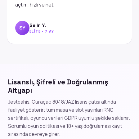
açtım, hızlı ve net.
Selin Y.
SY
ELITE · 7 AY
Lisanslı, Şifreli ve Doğrulanmış
Altyapı
Jestbahis, Curaçao 8048/JAZ lisans çatısı altında
faaliyet gösterir; tüm masa ve slot yayınları RNG
sertifikalı, oyuncu verileri GDPR uyumlu şekilde saklanır.
Sorumlu oyun politikası ve 18+ yaş doğrulaması kayıt
sırasında devreye girer.