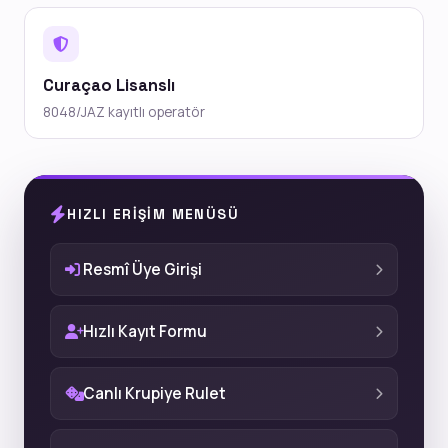
Curaçao Lisanslı
8048/JAZ kayıtlı operatör
HIZLI ERIŞIM MENÜSÜ
Resmî Üye Girişi
Hızlı Kayıt Formu
Canlı Krupiye Rulet