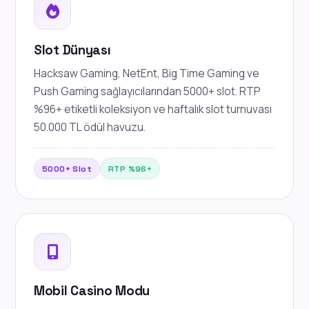
Slot Dünyası
Hacksaw Gaming, NetEnt, Big Time Gaming ve
Push Gaming sağlayıcılarından 5000+ slot. RTP
%96+ etiketli koleksiyon ve haftalık slot turnuvası
50.000 TL ödül havuzu.
5000+ Slot
RTP %96+
Mobil Casino Modu