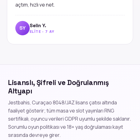
açtım, hızlı ve net.
Selin Y.
SY
ELITE · 7 AY
Lisanslı, Şifreli ve Doğrulanmış
Altyapı
Jestbahis, Curaçao 8048/JAZ lisans çatısı altında
faaliyet gösterir; tüm masa ve slot yayınları RNG
sertifikalı, oyuncu verileri GDPR uyumlu şekilde saklanır.
Sorumlu oyun politikası ve 18+ yaş doğrulaması kayıt
sırasında devreye girer.