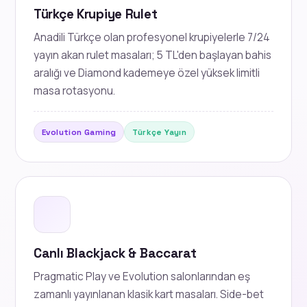
Türkçe Krupiye Rulet
Anadili Türkçe olan profesyonel krupiyelerle 7/24
yayın akan rulet masaları; 5 TL'den başlayan bahis
aralığı ve Diamond kademeye özel yüksek limitli
masa rotasyonu.
Evolution Gaming
Türkçe Yayın
Canlı Blackjack & Baccarat
Pragmatic Play ve Evolution salonlarından eş
zamanlı yayınlanan klasik kart masaları. Side-bet