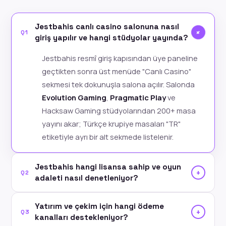
Jestbahis canlı casino salonuna nasıl
+
Q1
giriş yapılır ve hangi stüdyolar yayında?
Jestbahis resmî giriş kapısından üye paneline
geçtikten sonra üst menüde "Canlı Casino"
sekmesi tek dokunuşla salona açılır. Salonda
Evolution Gaming
,
Pragmatic Play
ve
Hacksaw Gaming stüdyolarından 200+ masa
yayını akar; Türkçe krupiye masaları "TR"
etiketiyle ayrı bir alt sekmede listelenir.
Jestbahis hangi lisansa sahip ve oyun
+
Q2
adaleti nasıl denetleniyor?
Yatırım ve çekim için hangi ödeme
+
Q3
kanalları destekleniyor?