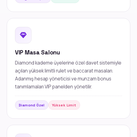
VIP Masa Salonu
Diamond kademe üyelerine özel davet sistemiyle
açılan yüksek limitli rulet ve baccarat masaları.
Adanmış hesap yöneticisi ve munzam bonus
tanımlamaları VIP panelden yönetilir.
Diamond Özel
Yüksek Limit