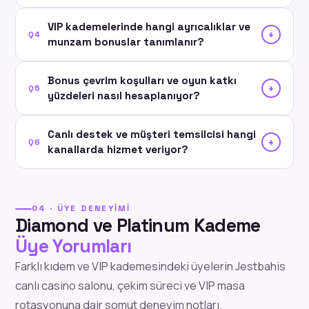
VIP kademelerinde hangi ayrıcalıklar ve
+
Q4
munzam bonuslar tanımlanır?
Bonus çevrim koşulları ve oyun katkı
+
Q5
yüzdeleri nasıl hesaplanıyor?
Canlı destek ve müşteri temsilcisi hangi
+
Q6
kanallarda hizmet veriyor?
04 · ÜYE DENEYIMI
Diamond ve Platinum Kademe
Üye Yorumları
Farklı kıdem ve VIP kademesindeki üyelerin Jestbahis
canlı casino salonu, çekim süreci ve VIP masa
rotasyonuna dair somut deneyim notları.