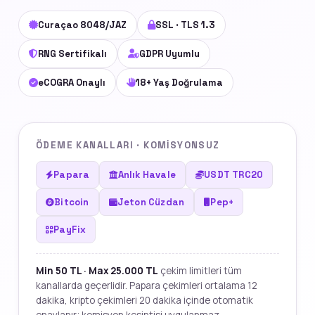
Curaçao 8048/JAZ
SSL · TLS 1.3
RNG Sertifikalı
GDPR Uyumlu
eCOGRA Onaylı
18+ Yaş Doğrulama
ÖDEME KANALLARI · KOMISYONSUZ
Papara
Anlık Havale
USDT TRC20
Bitcoin
Jeton Cüzdan
Pep+
PayFix
Min 50 TL · Max 25.000 TL
çekim limitleri tüm
kanallarda geçerlidir. Papara çekimleri ortalama 12
dakika, kripto çekimleri 20 dakika içinde otomatik