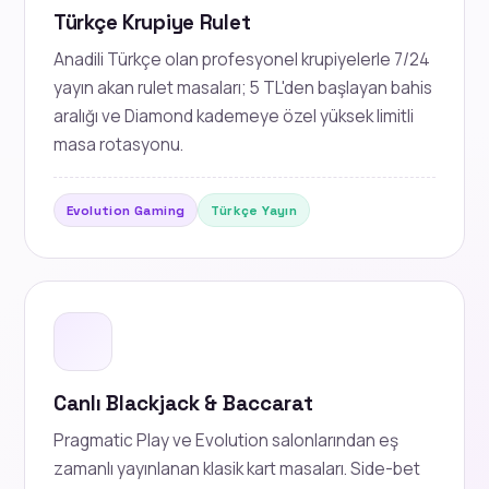
Türkçe Krupiye Rulet
Anadili Türkçe olan profesyonel krupiyelerle 7/24
yayın akan rulet masaları; 5 TL'den başlayan bahis
aralığı ve Diamond kademeye özel yüksek limitli
masa rotasyonu.
Evolution Gaming
Türkçe Yayın
Canlı Blackjack & Baccarat
Pragmatic Play ve Evolution salonlarından eş
zamanlı yayınlanan klasik kart masaları. Side-bet