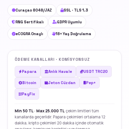
Curaçao 8048/JAZ
SSL · TLS 1.3
RNG Sertifikalı
GDPR Uyumlu
eCOGRA Onaylı
18+ Yaş Doğrulama
ÖDEME KANALLARI · KOMISYONSUZ
Papara
Anlık Havale
USDT TRC20
Bitcoin
Jeton Cüzdan
Pep+
PayFix
Min 50 TL · Max 25.000 TL
çekim limitleri tüm
kanallarda geçerlidir. Papara çekimleri ortalama 12
dakika, kripto çekimleri 20 dakika içinde otomatik