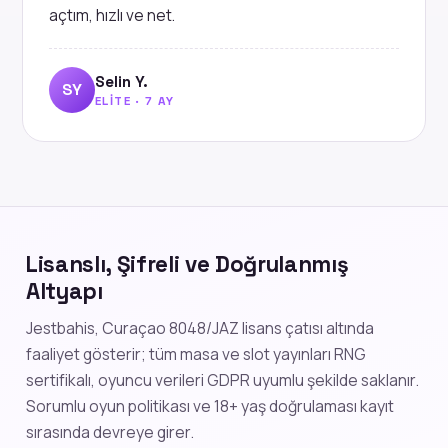
açtım, hızlı ve net.
Selin Y.
SY
ELITE · 7 AY
Lisanslı, Şifreli ve Doğrulanmış
Altyapı
Jestbahis, Curaçao 8048/JAZ lisans çatısı altında
faaliyet gösterir; tüm masa ve slot yayınları RNG
sertifikalı, oyuncu verileri GDPR uyumlu şekilde saklanır.
Sorumlu oyun politikası ve 18+ yaş doğrulaması kayıt
sırasında devreye girer.