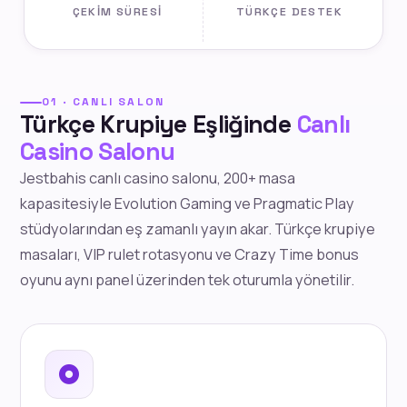
ÇEKIM SÜRESI
TÜRKÇE DESTEK
01 · CANLI SALON
Türkçe Krupiye Eşliğinde
Canlı
Casino Salonu
Jestbahis canlı casino salonu, 200+ masa
kapasitesiyle Evolution Gaming ve Pragmatic Play
stüdyolarından eş zamanlı yayın akar. Türkçe krupiye
masaları, VIP rulet rotasyonu ve Crazy Time bonus
oyunu aynı panel üzerinden tek oturumla yönetilir.