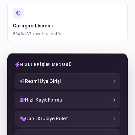
Curaçao Lisanslı
8048/JAZ kayıtlı operatör
HIZLI ERIŞIM MENÜSÜ
Resmî Üye Girişi
Hızlı Kayıt Formu
Canlı Krupiye Rulet