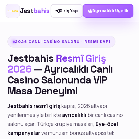
Jest
bahis
Giriş Yap
Ayrıcalıklı Üyelik
2026 CANLI CASINO SALONU · RESMÎ KAPI
Jestbahis
Resmî Giriş
2026
— Ayrıcalıklı Canlı
Casino Salonunda VIP
Masa Deneyimi
Jestbahis resmî giriş
kapısı, 2026 altyapı
yenilenmesiyle birlikte
ayrıcalıklı
bir canlı casino
salonu açar. Türkçe krupiye masaları,
üye-özel
kampanyalar
ve munzam bonus altyapısı tek