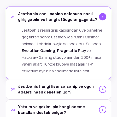
Jestbahis canlı casino salonuna nasıl
+
Q1
giriş yapılır ve hangi stüdyolar yayında?
Jestbahis resmî giriş kapısından üye paneline
geçtikten sonra üst menüde "Canlı Casino"
sekmesi tek dokunuşla salona açılır. Salonda
Evolution Gaming
,
Pragmatic Play
ve
Hacksaw Gaming stüdyolarından 200+ masa
yayını akar; Türkçe krupiye masaları "TR"
etiketiyle ayrı bir alt sekmede listelenir.
Jestbahis hangi lisansa sahip ve oyun
+
Q2
adaleti nasıl denetleniyor?
Yatırım ve çekim için hangi ödeme
+
Q3
kanalları destekleniyor?