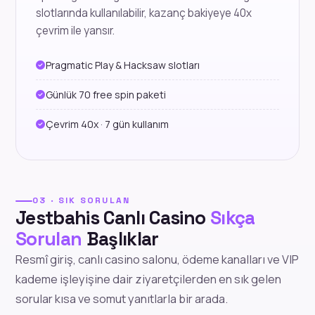
slotlarında kullanılabilir, kazanç bakiyeye 40x
çevrim ile yansır.
Pragmatic Play & Hacksaw slotları
Günlük 70 free spin paketi
Çevrim 40x · 7 gün kullanım
03 · SIK SORULAN
Jestbahis Canlı Casino
Sıkça
Sorulan
Başlıklar
Resmî giriş, canlı casino salonu, ödeme kanalları ve VIP
kademe işleyişine dair ziyaretçilerden en sık gelen
sorular kısa ve somut yanıtlarla bir arada.