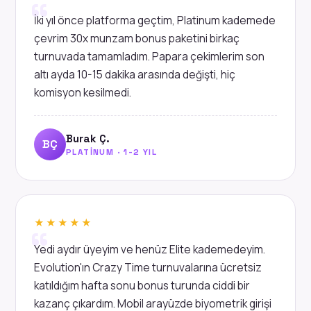
İki yıl önce platforma geçtim, Platinum kademede
çevrim 30x munzam bonus paketini birkaç
turnuvada tamamladım. Papara çekimlerim son
altı ayda 10-15 dakika arasında değişti, hiç
komisyon kesilmedi.
Burak Ç.
BÇ
PLATINUM · 1-2 YIL
★★★★★
Yedi aydır üyeyim ve henüz Elite kademedeyim.
Evolution'ın Crazy Time turnuvalarına ücretsiz
katıldığım hafta sonu bonus turunda ciddi bir
kazanç çıkardım. Mobil arayüzde biyometrik girişi