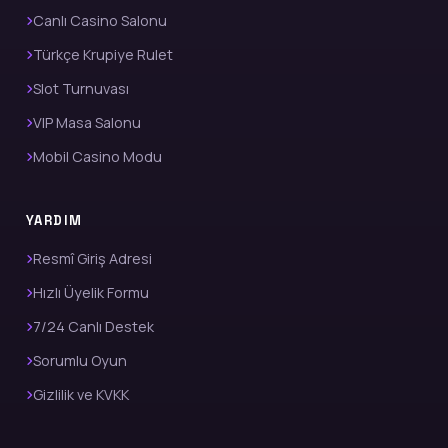
Canlı Casino Salonu
Türkçe Krupiye Rulet
Slot Turnuvası
VIP Masa Salonu
Mobil Casino Modu
YARDIM
Resmî Giriş Adresi
Hızlı Üyelik Formu
7/24 Canlı Destek
Sorumlu Oyun
Gizlilik ve KVKK