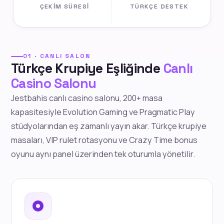
ÇEKIM SÜRESI
TÜRKÇE DESTEK
01 · CANLI SALON
Türkçe Krupiye Eşliğinde
Canlı
Casino Salonu
Jestbahis canlı casino salonu, 200+ masa
kapasitesiyle Evolution Gaming ve Pragmatic Play
stüdyolarından eş zamanlı yayın akar. Türkçe krupiye
masaları, VIP rulet rotasyonu ve Crazy Time bonus
oyunu aynı panel üzerinden tek oturumla yönetilir.