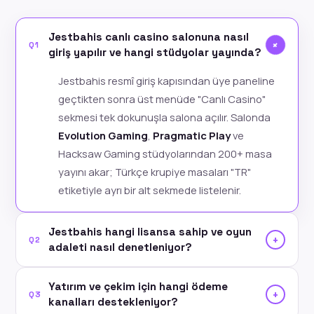
Jestbahis canlı casino salonuna nasıl
+
Q1
giriş yapılır ve hangi stüdyolar yayında?
Jestbahis resmî giriş kapısından üye paneline
geçtikten sonra üst menüde "Canlı Casino"
sekmesi tek dokunuşla salona açılır. Salonda
Evolution Gaming
,
Pragmatic Play
ve
Hacksaw Gaming stüdyolarından 200+ masa
yayını akar; Türkçe krupiye masaları "TR"
etiketiyle ayrı bir alt sekmede listelenir.
Jestbahis hangi lisansa sahip ve oyun
+
Q2
adaleti nasıl denetleniyor?
Yatırım ve çekim için hangi ödeme
+
Q3
kanalları destekleniyor?