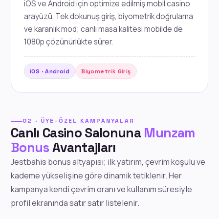
iOS ve Android için optimize edilmiş mobil casino
arayüzü. Tek dokunuş giriş, biyometrik doğrulama
ve karanlık mod; canlı masa kalitesi mobilde de
1080p çözünürlükte sürer.
iOS · Android
Biyometrik Giriş
02 · ÜYE-ÖZEL KAMPANYALAR
Canlı Casino Salonuna
Munzam
Bonus
Avantajları
Jestbahis bonus altyapısı; ilk yatırım, çevrim koşulu ve
kademe yükselişine göre dinamik tetiklenir. Her
kampanya kendi çevrim oranı ve kullanım süresiyle
profil ekranında satır satır listelenir.