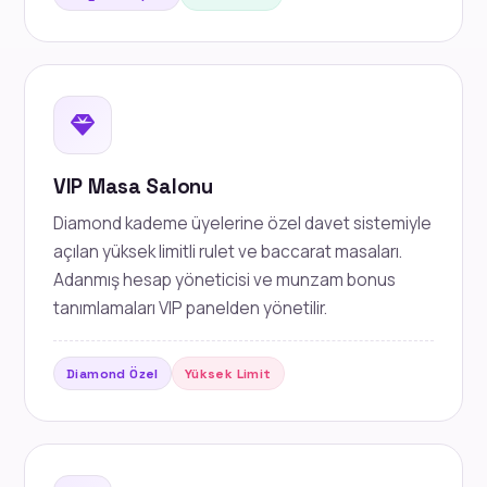
VIP Masa Salonu
Diamond kademe üyelerine özel davet sistemiyle
açılan yüksek limitli rulet ve baccarat masaları.
Adanmış hesap yöneticisi ve munzam bonus
tanımlamaları VIP panelden yönetilir.
Diamond Özel
Yüksek Limit