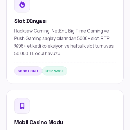
Slot Dünyası
Hacksaw Gaming, NetEnt, Big Time Gaming ve
Push Gaming sağlayıcılarından 5000+ slot. RTP
%96+ etiketli koleksiyon ve haftalık slot turnuvası
50.000 TL ödül havuzu.
5000+ Slot
RTP %96+
Mobil Casino Modu