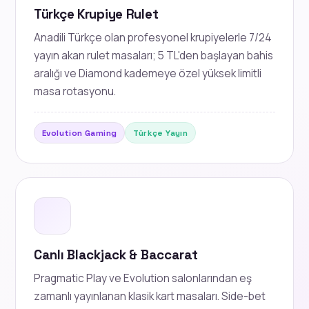
Türkçe Krupiye Rulet
Anadili Türkçe olan profesyonel krupiyelerle 7/24
yayın akan rulet masaları; 5 TL'den başlayan bahis
aralığı ve Diamond kademeye özel yüksek limitli
masa rotasyonu.
Evolution Gaming
Türkçe Yayın
Canlı Blackjack & Baccarat
Pragmatic Play ve Evolution salonlarından eş
zamanlı yayınlanan klasik kart masaları. Side-bet