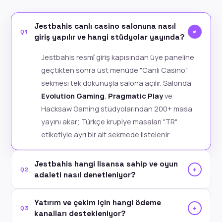
Jestbahis canlı casino salonuna nasıl
+
Q1
giriş yapılır ve hangi stüdyolar yayında?
Jestbahis resmî giriş kapısından üye paneline
geçtikten sonra üst menüde "Canlı Casino"
sekmesi tek dokunuşla salona açılır. Salonda
Evolution Gaming
,
Pragmatic Play
ve
Hacksaw Gaming stüdyolarından 200+ masa
yayını akar; Türkçe krupiye masaları "TR"
etiketiyle ayrı bir alt sekmede listelenir.
Jestbahis hangi lisansa sahip ve oyun
+
Q2
adaleti nasıl denetleniyor?
Yatırım ve çekim için hangi ödeme
+
Q3
kanalları destekleniyor?