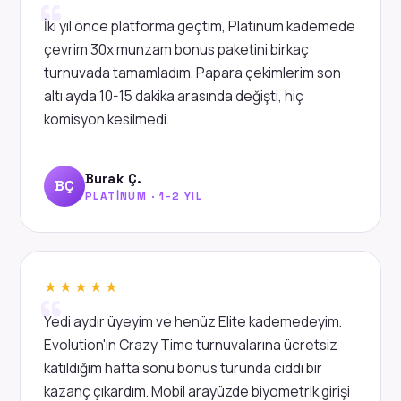
İki yıl önce platforma geçtim, Platinum kademede
çevrim 30x munzam bonus paketini birkaç
turnuvada tamamladım. Papara çekimlerim son
altı ayda 10-15 dakika arasında değişti, hiç
komisyon kesilmedi.
Burak Ç.
BÇ
PLATINUM · 1-2 YIL
★★★★★
Yedi aydır üyeyim ve henüz Elite kademedeyim.
Evolution'ın Crazy Time turnuvalarına ücretsiz
katıldığım hafta sonu bonus turunda ciddi bir
kazanç çıkardım. Mobil arayüzde biyometrik girişi