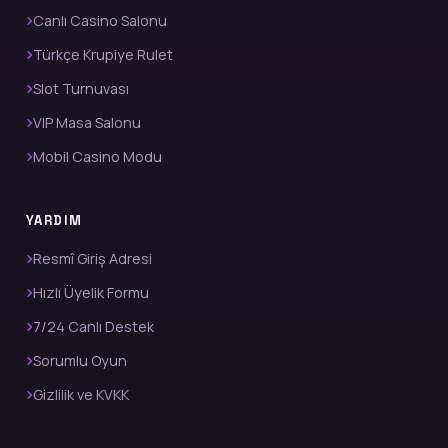
Canlı Casino Salonu
Türkçe Krupiye Rulet
Slot Turnuvası
VIP Masa Salonu
Mobil Casino Modu
YARDIM
Resmî Giriş Adresi
Hızlı Üyelik Formu
7/24 Canlı Destek
Sorumlu Oyun
Gizlilik ve KVKK