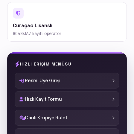
Curaçao Lisanslı
8048/JAZ kayıtlı operatör
HIZLI ERIŞIM MENÜSÜ
Resmî Üye Girişi
Hızlı Kayıt Formu
Canlı Krupiye Rulet