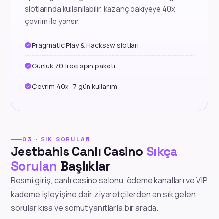
slotlarında kullanılabilir, kazanç bakiyeye 40x
çevrim ile yansır.
Pragmatic Play & Hacksaw slotları
Günlük 70 free spin paketi
Çevrim 40x · 7 gün kullanım
03 · SIK SORULAN
Jestbahis Canlı Casino
Sıkça
Sorulan
Başlıklar
Resmî giriş, canlı casino salonu, ödeme kanalları ve VIP
kademe işleyişine dair ziyaretçilerden en sık gelen
sorular kısa ve somut yanıtlarla bir arada.